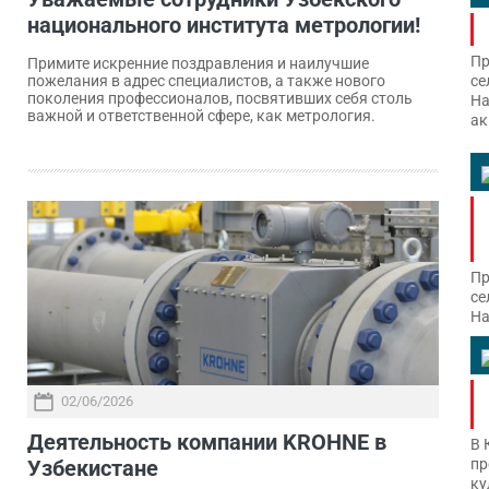
национального института метрологии!
Пр
Примите искренние поздравления и наилучшие
се
пожелания в адрес специалистов, а также нового
поколения профессионалов, посвятивших себя столь
На
важной и ответственной сфере, как метрология.
ак
Пр
се
На
02/06/2026
Деятельность компании KROHNE в
В 
Узбекистане
пр
ку