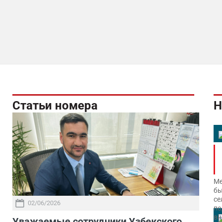
Статьи номера
Н
Ме
бы
се
02/06/2026
по
вн
Уважаемые сотрудники Узбекского