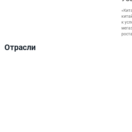
«Кита
кита
к ус
мегаз
роста
Отрасли