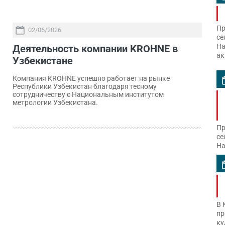
Пр
02/06/2026
се
На
Деятельность компании KROHNE в
ак
Узбекистане
Компания KROHNE успешно работает на рынке
Республики Узбекистан благодаря тесному
сотрудничеству с Национальным институтом
метрологии Узбекистана.
Пр
се
На
В 
пр
ку