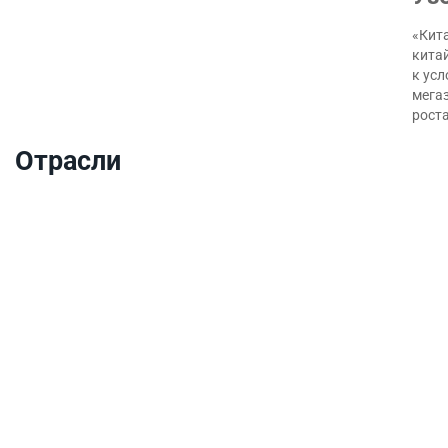
«Кита
кита
к ус
мегаз
роста
Отрасли