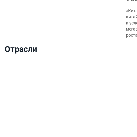
«Кита
кита
к ус
мегаз
роста
Отрасли