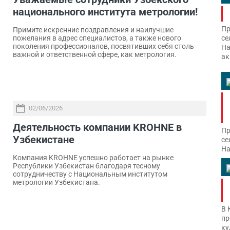
национального института метрологии!
Пр
Примите искренние поздравления и наилучшие
се
пожелания в адрес специалистов, а также нового
поколения профессионалов, посвятивших себя столь
На
важной и ответственной сфере, как метрология.
ак
02/06/2026
Деятельность компании KROHNE в
Пр
Узбекистане
се
На
Компания KROHNE успешно работает на рынке
Республики Узбекистан благодаря тесному
сотрудничеству с Национальным институтом
метрологии Узбекистана.
В 
пр
ку