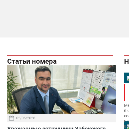
Статьи номера
Н
Ме
бы
се
02/06/2026
по
вн
Уважаемые сотрудники Узбекского