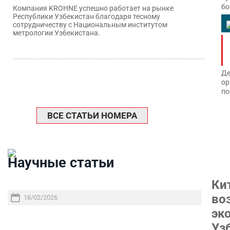
бо
Компания KROHNE успешно работает на рынке
Республики Узбекистан благодаря тесному
сотрудничеству с Национальным институтом
метрологии Узбекистана.
Де
ор
по
ВСЕ СТАТЬИ НОМЕРА
Научные статьи
Ки
во
18/02/2026
эк
Уз