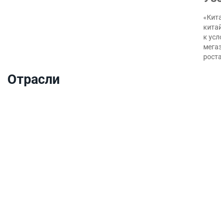
«Кита
кита
к ус
мегаз
роста
Отрасли