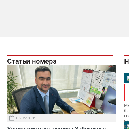
Статьи номера
Н
Ме
бы
се
02/06/2026
по
вн
Уважаемые сотрудники Узбекского