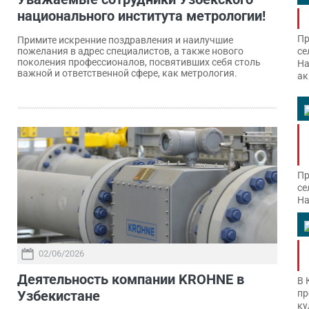
национального института метрологии!
Пр
Примите искренние поздравления и наилучшие
се
пожелания в адрес специалистов, а также нового
поколения профессионалов, посвятивших себя столь
На
важной и ответственной сфере, как метрология.
ак
Пр
се
На
02/06/2026
Деятельность компании KROHNE в
В 
Узбекистане
пр
ку