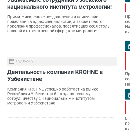
национального института метрологии!
Пр
Примите искренние поздравления и наилучшие
се
пожелания в адрес специалистов, а также нового
поколения профессионалов, посвятивших себя столь
На
важной и ответственной сфере, как метрология.
ак
02/06/2026
Деятельность компании KROHNE в
Пр
Узбекистане
се
На
Компания KROHNE успешно работает на рынке
Республики Узбекистан благодаря тесному
сотрудничеству с Национальным институтом
метрологии Узбекистана.
В 
пр
ку