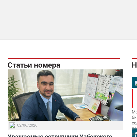
Статьи номера
Н
Ме
бы
се
02/06/2026
по
вн
Уважаемые сотрудники Узбекского