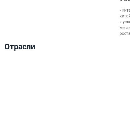
«Кита
кита
к ус
мегаз
роста
Отрасли