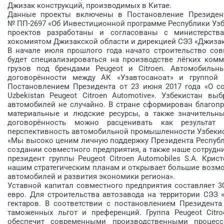
Джизак конструкций, производимых в Китае.
Данные проекты включены в Постановление Президента
№ ПП-2697 «Об Инвестиционной программе Республики Узбе
проектов разработаны и согласованы с министерства
хокомиятом Джизакской области и дирекцией СЭЗ «Джизак
В начале июля прошлого года начато строительство совм
будет специализироваться на производстве лёгких ком
грузов под брендами Peugeot и Citroеn. Автомобиль
договорённости между АК «Узавтосаноат» и группой P
Постановлением ­Президента от 23 июня 2017 года «О 
Uzbekistan Peugeot Citroen Automotive». Узбекистан в
автомобилей не случайно. В стране сформирован благоп
материальные и людские ресурсы, а также значительны
договорённость можно расценивать как результа
перспективность автомобильной промышленности Узбекис
«Мы высоко ценим личную поддержку Президента Республ
создании совместного предприятия, а также наше сотрудни
президент группы Peugeot Citroen Automobiles S.A. Кри
нашим стратегическим планам и открывает большие возмо
автомобилей и развития экономики региона».
Уставной капитал совместного предприятия составляет 3
евро. Для строительства автозавода на территории СЭЗ
гектаров. В соответствии с постановлением Президента
таможенных льгот и преференций. Группа Peugeot Citro
обеспечит современными производственными процесса