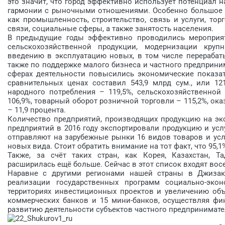
это значит, что город эффективно использует потенциал н
гармонии с рыночными отношениями. Особенно большое в
как промышленность, строительство, связь и услуги, тор
связи, социальные сферы, а также занятость населения.
В предыдущие годы эффективно проводились мероприя
сельскохозяйственной продукции, модернизации кру
введению в эксплуатацию новых, в том числе перераба
также по поддержке малого бизнеса и частного предприним
сферах деятельности повысились экономические показа
сравнительных ценах составил 543,9 млрд сум., или 12
народного потребления – 119,5%, сельскохозяйственной 
106,9%, товарный оборот розничной торговли – 115,2%, ока
– 11,9 процента.
Количество предприятий, производящих продукцию на эксп
предприятий в 2016 году экспортировали продукцию и усл
отправляют на зарубежные рынки 16 видов товаров и усл
новых вида. Стоит обратить внимание на тот факт, что 95,1
Также, за счёт таких стран, как Корея, Казахстан, Т
расширилась ещё больше. Сейчас в этот список входят вос
Наравне с другими регионами нашей страны в Джизак
реализации государственных программ социально-экон
территориях инвестиционных проектов и увеличению объ
коммерческих банков и 15 мини-банков, осуществляя фи
развитию деятельности субъектов частного предпринимате