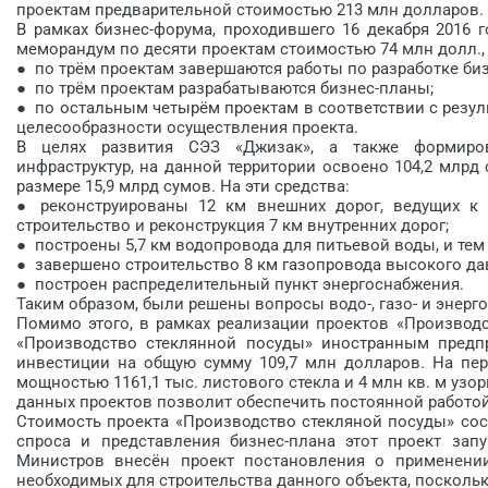
проектам предварительной стоимостью 213 млн долларов.
В рамках бизнес-форума, проходившего 16 декабря 2016 
меморандум по десяти проектам стоимостью 74 млн долл., в
● по трём проектам завершаются работы по разработке бизн
● по трём проектам разрабатываются бизнес-планы;
● по остальным четырём проектам в соответствии с резу
целесообразности осуществления проекта.
В целях развития СЭЗ «Джизак», а также формирова
инфраструктур, на данной территории освоено 104,2 млрд 
размере 15,9 млрд сумов. На эти средства:
● реконструированы 12 км внешних дорог, ведущих к 
строительство и реконструкция 7 км внутренних дорог;
● построены 5,7 км водопровода для питьевой воды, и те
● завершено строительство 8 км газопровода высокого да
● построен распределительный пункт энергоснабжения.
Таким образом, были решены вопросы водо-, газо- и энерг
Помимо этого, в рамках реализации проектов «Производс
«Производство стеклянной посуды» иностранным предпри
инвестиции на общую сумму 109,7 млн долларов. На пер
мощностью 1161,1 тыс. листового стекла и 4 млн кв. м узо
данных проектов позволит обеспечить постоянной работой
Стоимость проекта «Производство стекляной посуды» сос
спроса и представления бизнес-плана этот проект зап
Министров внесён проект постановления о применении
необходимых для строительства данного объекта, поскольк