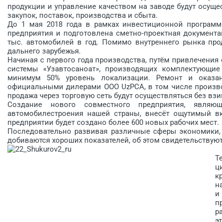
продукции и управление качеством на заводе будут осущ
закупок, поставок, производства и сбыта.
До 1 мая 2018 года в рамках инвестиционной програм
предприятия и подготовлена сметно-проектная документац
тыс. автомобилей в год. Помимо внутреннего рынка про
дальнего зарубежья.
Начиная с первого года производства, путём привлечения
системы «Узавтосаноат», производящих комплектующие 
минимум 50% уровень локализации. Ремонт и оказа
официальными дилерами ООО UzPCA, в том числе производс
продажа через торговую сеть будут осуществляться без вз
Создание нового совместного предприятия, явл
автомобилестроения нашей страны, внесёт ощутимый вк
предприятии будет создано более 600 новых рабочих мест.
Последовательно развивая различные сферы экономики,
добиваются хороших показателей, об этом свидетельствуют 
Т
ц
к
н
и
п
р
э