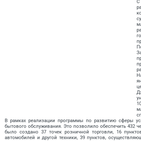
С
р
к
с
м
р
г
п
П
З
п
п
р
Н
я
ц
Д
у
1
м
с
В рамках реализации программы по развитию сферы усл
бытового обслуживания. Это позволило обеспечить 432 ч
было создано 37 точек розничной торговли, 16 пункто
автомобилей и другой техники, 39 пунктов, осуществля