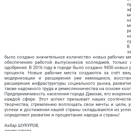
п
э
м
н
м
р
н
с
В
з
было создано значительное количество новых рабочих мес
обеспечению работой выпускников колледжей, только 
одобрения. В 2016 году в городе было создано 9430 новых
процента. Новые рабочие места соз­даются за счёт вв
модернизации и расширения уже имеющихся, восстано
расширения инфраструктуры социального рынка, развития
также надомного труда и ремесленничества на основе коо
Предприимчивость населения города Джизак, его искренне
каждой сфере. Этот аспект призывает наших соотечест
творчества, стремлению воплощать свои мечты и цели, 
успехи и достижения нашей страны складываются из успех
определяют развитие и процветание народа и страны!
Акбар ШУКУРОВ,
хоким города