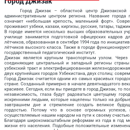
Город Джизак
Город Джизак – областной центр Джизакской обл
административным центром региона. Название города п
означает «небольшая крепость, маленький форт». Совр
проживают узбеки, казахи, киргизы, русские, татары, таджи
В городе имеется несколько высших образовательных у
училище занимается подготовкой офицерских кадров дл
лётчиков, образованная в сентябре 1994 года по инициа­ти
лётчиков вы­сокого класса. Также в городе функ­ционирую
государственный педагогичес­кий институт.
Джизак является крупным транспортным узлом. Через 
соединяющие центральный и западный регионы страны 
узбекский тракт и электрифицированная железнодорожна
двух крупнейших городов Узбекистана, двух столиц: совре
Город Джизак считается одним из самых красивых городо
стране. Созданный примерно в начале девятнадцатого века
красивее. Сегодня, если вы приедете в город Джизак, то п
независимость, глаза будут радоваться цветущему горо
искренними людьми, которые нацелены только на добрые 
завтрашнем дне и стремление создать великое будущ
гордостью. Потому что в основе огромных успехов, 
осуществляемые нашим народом на пути к своему ­счастью
Благодаря широкомасштабным реформам из года в год ме
жизни его населения. Подобные положительные изменени