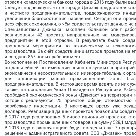
отрасли коммерческим банком города в 2016 году были вы
Следует подчеркнуть, что в городе Джизак предоставляют
и частного предпринимательства, поддерживаются иниц
увеличение благосостояния населения. Сегодня они прои
всех сферах экономики, о чём свидетельствуют данные на 
Специалистами Джизака накоплен большой опыт рабо
реализованы 42 проекта, направленных на модерниз
предприятий в этой отрасли. В результате были созд
проведены мероприятия по техническому и технологи
производства. За счёт средств инициаторов проектов на э
и создано 867 новых рабочих мест.
Во исполнение Постановления Кабинета Министров Республ
по дальнейшей оптимизации неиспользуемых территорий
экономически несостоятельных и низкорентабельных орга
для организации малой промышленной зоны был
предпринимательства. В настоящее время девять из них у
Также, на основании Указа Президента Республики Узбек
свободной экономической зоны «Джизак» на территории г
которых реализуются 25 проектов общей стоимостью 3
зарубежные инвестиции. В настоящее время уже осущ
долларов. Реализация данных проектов позволила создать
В 2017 году реализовано 5 инвестиционных проектов сто
производство промышленных товаров на сумму 528,1 млрд с
В 2018 году в эксплуатацию будут введены ещё 7 предпри
решением административного совета СЭЗ «Джизак» пров