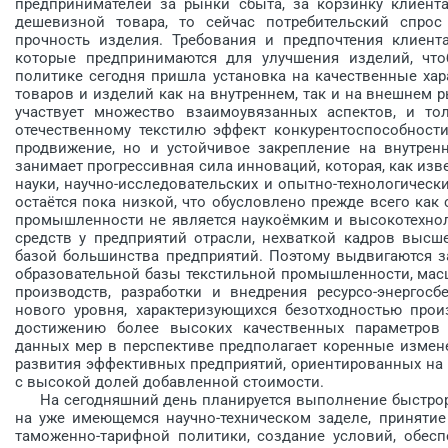
предпринимателей за рынки сбыта, за корзинку клиент
дешевизной товара, то сейчас потребительский спрос
прочность изделия. Требования и предпочтения клиент
которые предпринимаются для улучшения изделий, что
политике сегодня пришла установка на качественные хар
товаров и изделий как на внутреннем, так и на внешнем 
участвует множество взаимоувязанных аспектов, и то
отечественному текстилю эффект конкурентоспособности
продвижение, но и устойчивое закрепление на внутрен
занимает прогрессивная сила инноваций, которая, как изв
науки, научно-исследовательских и опытно-технологическ
остаётся пока низкой, что обусловлено прежде всего как
промышленности не является наукоёмким и высокотехнол
средств у предприятий отрасли, нехваткой кадров высш
базой большинства предприятий. Поэтому выдвигаются з
образовательной базы текстильной промышленности, мас
производств, разработки и внед­рения ресурсо-энергос
нового уровня, характеризующихся безотходностью прои
достижению более высоких качественных параметров 
данных мер в перспективе предполагает коренные измене
развития эффективных предприятий, ориентированных на
с высокой долей добавленной стоимости.
На сегодняшний день планируется выполнение быстрор
на уже имеющемся научно-техническом заделе, принятие
таможенно-тарифной политики, создание условий, обес