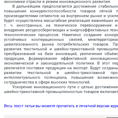
экономики отрасли в режим инновационного развития.
В дальнейшем предполагается достижение стабильност
повышение конкурентоспособности товаров лёгкой 
производителями сегментов на внутреннем рынке и усиле
будет осуществлена масштабная реализация важнейших и
т. ч. иностранных, на техническое перевооружение 
внедрение ресурсосберегающих и энергоэффективных техн
технологических процессов. Намечено создание конкур
устойчивых кооперационных связей, межтерритори
цивилизованного рынка потребительских товаров. Пре
развития текстильной и швейно-трикотажной промышлен
преобразований на базе инноваций, увеличения объёмо
продукции, формирования эффективной инновационной
экономической и законодательной политики. В этот пе
увеличатся поставки про­дукции на экспорт. Будут соз­да
развитии текстильной и швейно-трикотажной пр
интеллектуального потенциала, повышения возможнос
сотрудничества в сфере высоких технологий.
Ускорение инновационного пути с целью достижения к
швейно-трикотажной про­мышленностью товаров включает 
Весь текст татьи вы можете прочитать в печатной версии жур