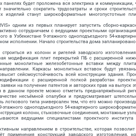
х панелях будет проложена вся электрика и коммуникации, 
значительно сократить трудозатраты и сроки строительст
х изделий станут широкоформатные многопус­тотные пл
» одним из первых планирует запустить сборно-каркас
активно сотрудничаем с ведущими проектными организаци
ого в Узбекистане 9-этажного одноподъездного 54-квартирн
ном исполнении. Начало строительства дома запланировано
роиться из колонн и ригелей заводского изготовления
овая модификация плит перекрытий ПБ с расширенной ниж
анные монолитные железобетонные вставки между плит
направлении. Каркасы монолитных вставок будут увязан
повысит сейсмоустойчивость всей конструкции здания. Про
одификации с расширенной полкой разработан проект
 заявки на получение патентов и авторских прав на выпуск э
я в данном проекте можно отметить преднапряжённый риг
качестве несъёмной опалубки и предусматривает штепсель
ь лоткового типа универсален тем, что его можно производ
9-этажного од­ноподъездного 54-квартирного широкоформатн
онструкция колонн, стыковочные соединения, монтажные узл
тываются ведущими специалистами проектного института
ивным направлением в строительстве, которая позволит
чёт применения конструкций заводского изготовления, н