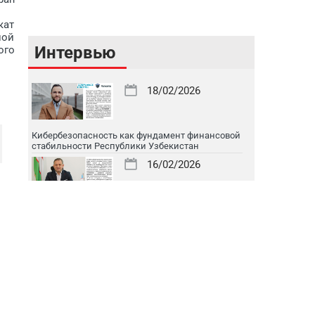
кат
ной
Интервью
ого
18/02/2026
Кибербезопасность как фундамент финансовой
стабильности Республики Узбекистан
16/02/2026
Цифровой рынок капитала: токенизация, IPO и
международная интеграция
16/02/2026
Один из банков с наилучшими показателями в
обслуживании корпоративных клиентов
16/02/2026