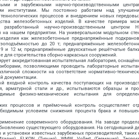
 и зарубежными научно-производственными центра
ми институтами. Мы постоянно работаем над улучшен
технологических процессов и внедрением новых передовы
дства железобетонных изделий. В качестве примера мо
, разработанный научно-производственным центром 
 на нашем предприятии. На универсальном модульном сте
 изделия как железобетонные преднапряжённые подкрано
узоподъёмностью до 20 т; преднапряжённые железобетон
9 и 12 м; преднапряжённые двухскатные ре­шётчатые балк
 для строительства сборно-каркасных сооружений.
ует аккредитованная испытательная лаборатория, оснащён
риборами, позволяющими проводить лабораторные испыта
зличной сложности на соответствие нормативно-техничес
ой документации.
 входной контроль качества поступающих на производс
я, арматурной стали и др., испытываются образцы и пр
димые физико-механические испытания для определе
 процессов и приёмочный контроль осуществляет от
необходимым условием снижения процента брака и повыше
менение современного оборудования. На заводе продел
 обновлению существующего оборудования. На сегодняшний д
 и установки известных зарубежных производителей, таких 
Италия), ELKON (Турция), WMW, Vollert (Германия), Tecnos