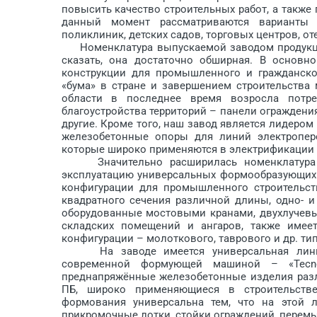
повысить качество строительных работ, а также
данный момент рассматриваются варианты 
поликлиник, детских садов, торговых центров, о
Номенклатура выпускаемой заводом продукции 
сказать, она достаточно обширная. В основн
конструкции для промышленного и гражданског
«бума» в стране и завершением строительства
области в последнее время возросла потре
благоустройства территорий – панели ограждени
другие. Кроме того, наш завод является лидером
железобетонные опоры для линий электропер
которые широко применяются в электрификации л
Значительно расширилась номенклатура в
эксплуатацию универсальных формообразующих 
конфигурации для промышленного строительст
квадратного сечения различной длины, одно- 
оборудованные мостовыми кранами, двухлучевы
складских помещений и ангаров, также имее
конфигурации – молоткового, таврового и др. ти
На заводе имеется универсальная линия с
современной формующей машиной – «Tecno
преднапряжённые железобетонные изделия разл
ПБ, широко применяющиеся в строительств
формования универсальна тем, что на этой 
прикромочные лотки, стойки ограждений, перемы