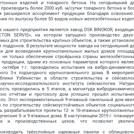
етонных изделий и товарного бетона. На сегодняшний д
роизводить более 2000 куб. м/сутки товарного бетона и бо
том расширился ассортимент продукции благодаря освоению
инии по выпуску более 50 видов новых железобетонных изде
ашего предприятия является завод DSK BINOKOR, входящи
ETON SERVIS», на котором запущено производство двух
мых для строительства крупных объектов, а также установл
 поддонов. В результате мощности завода на сегодняшний д
ли для возведения крупнопанельных жилых домов площа
 – не только обеспечение стройрынка страны железобетонн
 продукции, одним из основных параметров которого являе
в октябре т.г. проводились испытания на вибро-динамичес
ного 3-х подъездного крупнопанельного дома. В мероприя
блики Узбекистан в области строительства и сейсмоло
аучно-исследовательского института сейсмологии. Натур
сть проводились в 5 этапов, а магнитуда виб­родинамичес
асно отчётам и протоколу дом успешно прошёл испытани
ыло. Этот экспериментальный 9-этажный панельный дом яви
по строительству сейсмо­устойчивых объектов социальног
ь разрабатываются проекты 12- и 16-этажных крупнопанель
еские 5- и 9-этажные дома. В наступающем 2019 г. планируе
та и производственных цехов, что позволит увелич
оизводить трёхслойные наружные панели с облицовоч