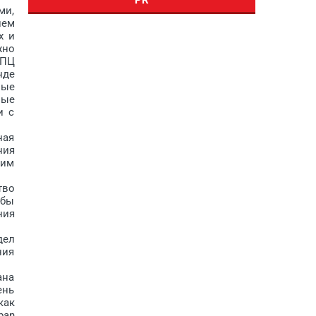
ми,
ием
х и
жно
НПЦ
нде
вые
ные
и с
ная
ния
ким
тво
обы
ния
дел
ния
ана
ень
как
pan