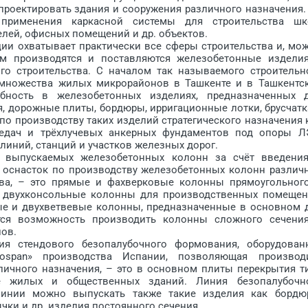
 проектировать здания и сооружения различного назначения.
применения каркасной системы для строительства шк
телей, офисных помещений и др. объектов.
охватывает прак­тически все сферы строительства и, мо
ом производятся и поставляются железобетонные издели
о строительства. С началом так называемого строительн
 множества жилых микрорайонов в Ташкенте и в Ташкентс
бность в железобетонных изделиях, предназначенных 
я, дорожные плиты, бордюры, ирригационные лотки, брусчатк
 по производству таких изделий стратегического назначения 
едач и трёхлучевых анкерных фундаментов под опоры Л
иний, станций и участков железных дорог.
ыпускаемых железобетонных колонн за счёт введени
оснасток по производству железобетонных колонн различ
ва, – это прямые и фахверковые колонны прямоугольног
и двухконсольные колонны для производственных помещен
е и двухветвевые колонны, предназначенные в основном 
тся возможность производить колонны сложного сечени
пов.
тендового безопалубочного формования, оборудован
span» производства Испании, позволяющая производ
ичного назначения, – это в основном плиты перекрытия т
е жилых и общественных зданий. Линия безопалубочн
линии можно выпускать также такие изделия как бордю
чки и др. изделия постоянного сечения.