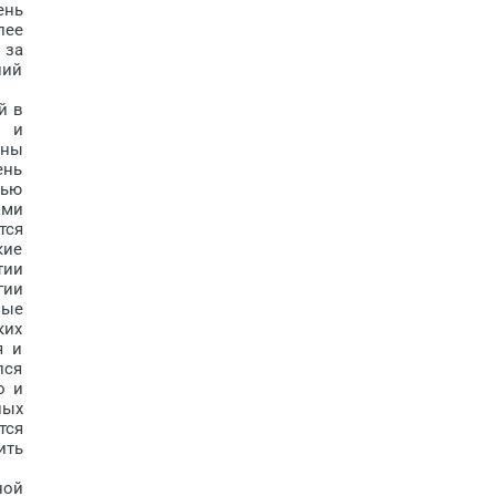
ень
лее
 за
лий
й в
- и
ены
ень
дью
ыми
тся
кие
тии
гии
ные
ких
я и
лся
о и
ных
тся
ить
ной