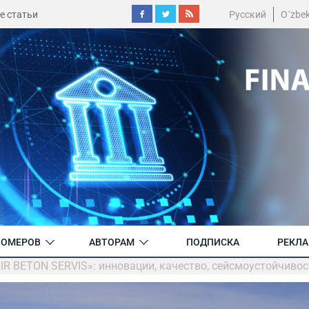
е статьи
Русский
O´zbe
НОМЕРОВ
АВТОРАМ
ПОДПИСКА
РЕКЛ
R BETON SERVIS»: инновации, качество, сейсмоустойчивос