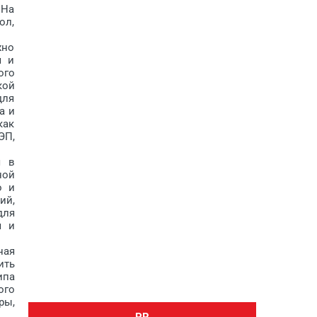
 На
ол,
жно
я и
ого
кой
для
а и
как
ЭП,
я в
ной
о и
ий,
для
я и
ная
ить
ипа
ого
ры,
PR