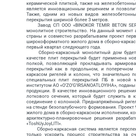
керамической плиткой, также на железобетонны
является инновационным решением и позволит 
Также, одним из новых видов железобетонны
перекрытия шириной более 3 метров.
Завод СП ООО «BINOKOR TEMIR BETON SERVIS
монолитное строительство. На данный момент 
страны и совместно разрабатываем проект перв
широкоформатного жилого дома в сборно-каркас
первый квартал следующего года.
Сборно-каркасный монолитный дом будет ст
качестве плит перекрытий будет применена н
полкой, позволяющей прокладывать армиров
перекрытий как в продольном, и поперечном 
каркасом ригелей и колонн, что значительно 
специальных плит перекрытий ПБ в новой м
институтом АО «O’ZO’G’IR­SANOAT­LOYIHA», поданы
продукции. В качестве инновационного решени
лоткового сечения, который будет служить в 
соединение с колонной. Преднапряжённый ригел
на стенде безопалубочного формования. Проект 
жилого дома в сборно-каркасном исполнении, к
архитектурно-планировочные решения разраба
«ToshUyJoyLITI».
Сборно-каркасная система является перспект
только ускорить процесс строительства за с