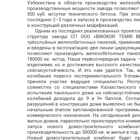
Узбекистана в области производства железоб
производственные мощности завода позволяют п
500 куб. м/сутки технического бетона. При э
последние 2–3 года и запуску в производство л
и конструкций различных модификаций.
Одним из последних реализованных проектов н
структуру завода СП ООО «BINOKOR TEMIR B
трёхслойных железобетонных панелей, применяе
и введены в эксплуатацию две линии циркуляции
позволяют производить железобетонные пане
180000 кв. м/год. Наша первоочередная задача
изделиями, но и достижение высокого качества
сейсмоустойчивость. И это нам удаётся. Так, 
колебания первого экспериментального 9-этаж
приняли участие ведущие специалисты Респу
совместно со специалистами Казахстанского н
испытания панельного дома на сейсмоустойчиво
колебаний до­ходила до 9 и 9+ баллов. Согл
разрушений в конструкции дома выявлено не б
начальным этапом запланированной программы 
коммерческого назначения. На сегодняшний ден
жилых домов, параллельно проектируются коммерч
запуск нового домостроительного комбина
производительность до 500000 кв. м жилья в год.
Новый домостроительный комбинат будет пр