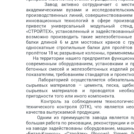
Завод активно сотрудничает с местными
академическими вузами и исследовательски
производственных линий, совершенствованием 
инновационных технологий в сфере произво
привести универсальный модульный стенд
«СТРОЙТЕХ», установленный и задействованный
возможно производить такие железобетонные
балки длиной 6 м для мостовых кранов с гр
односкатные стропильные балки для пролётов 
пролётом 18 м; разрывные колонны, применяемые
На территории нашего предприятия функционир
современным оборудованием, установками и п
бетонных смесей и железобетонных изделий ра
показателям, требованиям стандартов и проектн
Лабораторией осуществляется обя­зательный
сырьевых материалов – цемента, песка, щебн
сырьевых материалов и проводятся необхо
пригодности того или иного компонента.
Контроль за соблюдением технологических
технического контроля (ОТК), что является 
качества выпускаемой продукции.
Одним из преимуществ завода является при
большая работа по реновации, реконструкции и
на заводе задействованы оборудование, машины
«Бетал-Комкон», «Стройтех» (Россия), Simem (