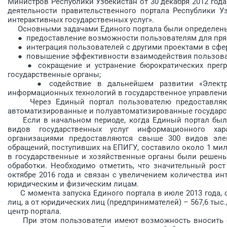
Министров Республики Узбекистан от 30 декабря 2012 го
деятельности правительственного портала Республики У
интерактивных государственных услуг».
Основными задачами Единого портала были определен
● предоставление возможности пользователям для прям
● интеграция пользователей с другими проектами в сфе
● повышение эффективности вза­имодействия пользоват
● сокращение и устранение бюрократических преград
государственные органы;
● содействие в дальнейшем развитии «Электронн
информационных технологий в государственное управлени
Через Единый портал пользователю предоставляются
автоматизированные и полуавтоматизированные государств
Если в начальном периоде, когда Единый портал был т
видов государственных услуг информационного хар
организациями предоставляются свыше 300 видов элек
обращений, поступивших на ЕПИГУ, составило около 1 милл
в государственные и хозяйственные органы были решены
обработки. Необходимо отметить, что значительный рос
октябре 2016 года и связан с увеличением количества ин
юридическим и физическим лицам.
С момента запуска Единого портала в июле 2013 года, с
лиц, а от юридических лиц (предпринимателей) – 567,6 тыс.
центр портала.
При этом пользователи имеют возможность вносить св