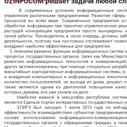
UZINFOCOM решает задачи любой с
В современных условиях информационные системы
управления различными предприятиями. Развитие сферы 
процессов во всём мире. Современные предприятия ос
обработки информации при принятии управленческих реш
растущей конкуренции предприятия просто вынуждены 
своей работы. Руководители, в свою очередь, должны за
деятельности, поэтому они постоянно отслеживают появл
внедряют наиболее эффективные для предприятия.
С течением времени функции информационных систем зна
процессы государственных органов, таких как Министерс
развитию информационных технологий и коммуникаций, 
других автоматизированы при помощи специально разраб
масштабные корпоративные информационные системы, в ра
и внедрения компьютер­ных и информационных технологи
количество пользователей, не выходя из дома, решают 
также являются одним из двигателей повышения качес
которых, думаем, все уже узнали на деле.
Наиболее важной в масштабах республики системой
является Единый портал интерактивных государственных ус
ЕПИГУ был запущен 1 июля 2013 года по веб-адрес
эффективности взаимодействия субъектов предпринимате
ос­нове использования информационно-коммуникацио
государственных органов с обраще­ниями граждан, а так