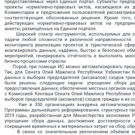
предоставляемых через Единый портал. Субъекты предп
проекты нормативно-правовых актов, касающихся их д
Комментарии и предложения пользователей рассматрива
соответствующие обоснованные решения. Кроме того, 
действующих нормативно-правовых актов на предприн
анкеты, размещённые на Едином портале.
Широкий спектр инструментов, используемых для со
задачи любой сложности и различной направленности. 
мониторинга реализации проектов в туристической сфер
анализировать данные, на­дёжно, быстро и безопасно о
мероприятий, генерировать отчётность и выполнять мно
бизнес-процессами отрасли.
Порой, при помощи ИС можно автоматизировать процесс
Так, для Сената Олий Мажлиса Республики Узбекистан б
данных о выборах председателей (аксакалов) сходов гра
были решены следующие задачи: упрощение сбора дан
предоставления данных; обеспечение местных органов н
с Комиссией Кенгаша Сената Олий Мажлиса Рес­публики 
выборов председателей (аксакалов) схо­дов граждан и их со
Уже в 350 организациях внедрена автоматизирован
Программы дальнейшего реформирования, структурных пр
2019 годы, разработанная для Министерства экономики Р
упрощение сбора данных, достижение достоверности 
сокращение временных и материальных затрат на сбор, обра
В связи со значительным увеличением объёмов эксп