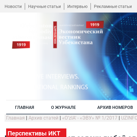
Новости
Научные статьи
Интервью
Рекламные статьи
ГЛАВНАЯ
О ЖУРНАЛЕ
АРХИВ НОМЕРОВ
Главная
|
Архив статей
|
«O‘zIA‘ - «ЭВУ» № 1/2017
|
UZINF
Перспективы ИКТ