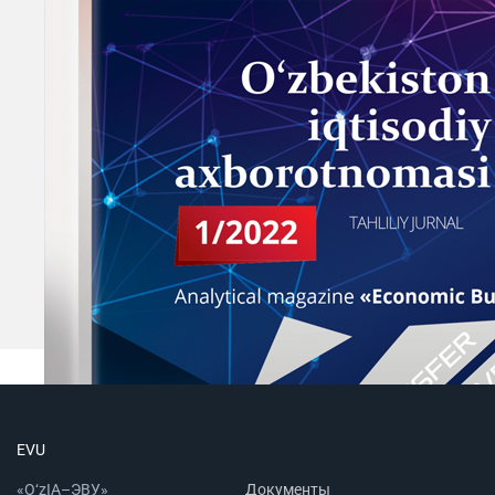
EVU
«O‘zIA–ЭВУ»
Документы