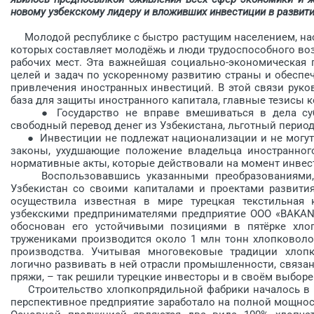
новому узбекскому лидеру и вложивших инвестиции в развити
Молодой республике с быст­ро растущим населением, нас
которых составляет молодёжь и люди трудоспособного воз
рабочих мест. Эта важнейшая социально-экономическая 
целей и задач по ускоренному развитию страны и обеспеч
привлечения иностранных инвестиций. В этой связи руко
база для защиты иностранного капитала, главные тезисы к
● Государство не вправе вмешиваться в дела субъек
свободный перевод денег из Узбекистана, льготный период
● Инвестиции не подлежат национализации и не могут 
законы, ухудшающие положение владельца иностранного
нормативные акты, которые действовали на момент инвес
Воспользовавшись указанными преобразованиями, 
Узбекистан со своими капиталами и проектами развити
осуществила известная в мире турецкая текстильная 
узбекскими предпринимателями предприятие ООО «BAKAN T
обоснован его устойчивыми позициями в пятёрке хло
тружениками производится около 1 млн тонн хлопковолок
производства. Учитывая многовековые традиции хлоп
логично развивать в ней отрасли промышленности, связа
пряжи, – так решили турецкие инвесторы и в своём выборе
Строительство хлопкопрядильной фабрики началось в окт
перспективное предприятие заработало на полной мощнос