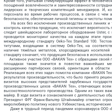
Кроме того, учитывая стимулирующий эффект в человечес
поощрений вовлечённости и заинтересованности сотрудни
лидерских и творчес­ких компетенций менеджеров. И, ко
персонала во время рабочих процессов, в связи с чем 
безопасности, обеспечение личной гигиены и ­чистоты пом
На всех без исключения производственных линиях и те
контроль качества продукции, что исключает вероятность 
следит швейцарское лабораторное оборудование Uster, с
проводится мониторинг качества на каж­дом этапе прои
международному стандарту Oeko-Tex Standard 100. Тест
титутами, входящими в систему Oeko-Tex, на соответс
наличие тяжёлых металлов, хлорсодержащих носителей 
стандарту означает, что продукция безопасна в использова
Активное участие ООО «BAKAN Tex» с образцами своей п
площадках также значится в повестке важнейших ме
расширению партнёрских связей, ориентации в области
Реализация всех этих задач помогла компании «BAKAN Tex
результатов производительности, что было принято реше
визитов высоких представителей зарубежных государст
производственных цехов «BAKAN Tex», отвечающих всем
высокотехнологичного производства. Одним из таких важ
майер. В ходе визита и ознакомления с деятельностью об
Президент ФРГ Франк-Вальтер Штайнмайер отметил огро
миролюбивую политику нового Узбекистана, исторические 
Даже в трудный период пандемии коронавируса ООО «BA