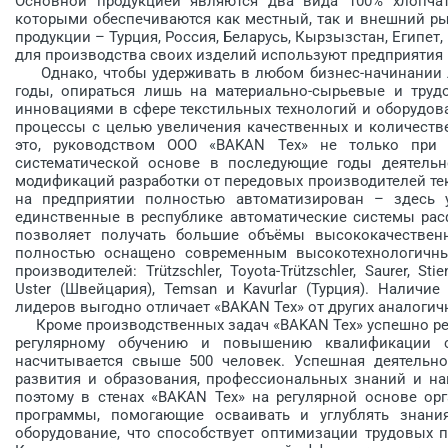
Основной продукцией являются два вида 100% хлопчат
которыми обеспечиваются как местный, так и внешний ры
продукции – Турция, Россия, Беларусь, Кырзызстан, Египет
для производства своих изделий используют предприятия Best
Однако, чтобы удерживать в любом бизнес-начинании ли
годы, опираться лишь на материально-сырьевые и труд
инновациями в сфере текстильных технологий и оборудов
процессы с ­целью увеличения качественных и количеств
это, руководством ООО «BAKAN Tex» не только при
систематической основе в последующие годы деятельн
модификаций разработки от передовых производителей те
на предприятии полностью автоматизирован – здесь 
единственные в республике автоматические системы расф
позволяет получать большие объёмы высококачественн
полностью оснащено современным высокотехнологичны
производителей: Trützschler, Toyota-Trützschler, Saurer, S
Uster (Швейцария), Temsan и Kavurlar (Турция). Налич
лидеров выгодно отличает «BAKAN Tex» от других аналогич
Кроме производственных задач «BAKAN Tex» успешно ре
регулярному обучению и повышению квалификации с
насчитывается свыше 500 человек. Успешная деятельно
развития и образования, профессиональных знаний и на
поэтому в стенах «BAKAN Tex» на регулярной основе ор
программы, помогающие осваивать и углублять знан
оборудование, что способствует оптимизации трудовых