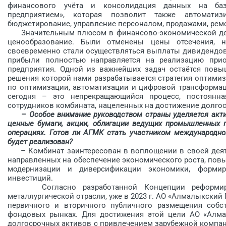
финансового учё­та и консолидация данных на баз
предприятием», которая позволит также автоматиз
бюджетирование, управление персоналом, продажами, рем
Значительным плюсом в финан­сово-экономичес­кой деят
ценообразование. Были отменены цены отсечения, 
своевременно стали осуществляться выплаты дивидендов 
прибыли полностью направляется на реализацию прио
предприятия. Одной из важнейших задач остаётся повы
решения которой нами разрабатывается стратегия оптими
по оптимизации, автоматизации и цифровой трансформац
сегодня – это непрекращающийся процесс, постоянна
сотрудников комбината, нацеленных на достижение долгос
– Особое внимание руководством страны уделяется акти
ценные бумаги, акции, облигации ведущих промышленных п
операциях. Готов ли АГМК стать участником международно
будет реализован?
– Комбинат заинтересован в воп­лощении в своей деяте
направленных на обеспечение экономического роста, пов
модернизации и диверсификации экономики, формир
инвестиций.
Согласно разработанной Концепции реформирова
металлургической отрасли, уже в 2023 г. АО «Алмалыкский
первичного и вторичного пуб­личного размещения соб
фондовых рынках. Для достижения этой цели АО «Алма
долгосрочных активов c привлечением зарубежной компа