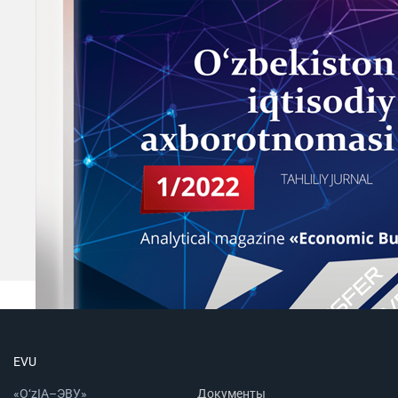
EVU
«O‘zIA–ЭВУ»
Документы