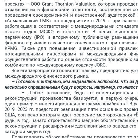
проектах – ООО Grant Thornton Valuation, которая провед
отражения их в финансовой отчётности, составленной с
про­ведения своевременной и ка­чественной аудиторской
«Алмалыкский ГМК» на предприятие с 2019 г. приглашена
работающая в соответствии с международными стандарта
окажет отдел МСФО и отчётности. В целях выполнен
первичному (IPO) и вторичному публичному размещени
фондовых рынках в качестве консультантов привлечены
KPMG. Также для повышения инвестиционной привлека
потенциальными инвесторами и международными фина
осуществляется работа по оценке стоимости природных 
комбината по международному кодексу JORC.
Все эти мероприятия позволят нашему предприятию уже
международного финансового рынка.
– Готовясь к интервью, мы задавались вопросом: что из 
насколько оправданными будут вопросы, например, по инвес
– Любое начинание, будь то инвестиционная прог
реконструкции производства базируется, в первую очере
один пример – инвестиционная программа комбината. В 
2019–2023 гг. предстоит реализация пяти основных проек
США, согласно которым идёт освоение месторождения «Ёш
руды в год, начато строительство медной обогатительной
реконструкции и расширения медеплавильного завода его м
катодной меди в год.
Если говорить об уже действующем производстве, то зде