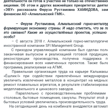
деятельности он готов к участию не только на отечествен
акциями. Об этом и других важнейших приоритетах деяте
«ЭВУ» рассказала ­Феруза Рустамовна ХАМИДОВА, зам
финансам АО «Алмалыкский ГМК».
– Феруза Рустамовна, Алмалыкский горно-металлу
формирующих экономику страны. И надо отметить, что за по
это связано? Какие из осуществлённых проектов, успешн
особо?
– С августа 2018 г. Алмалыкский горно-металлургичес
иностранной компании SFI Management Group.
С приходом управляющей компании был сделан полный
заканчивая выпуском и реализацией готовой продукции
реконструкции производства, получена поддержка п
финансирования всех намеченных про­ектов. Также был
программа, реализуемая на АГМК.
Правильная организация труда на карьере Кальмакыр,
«Ёшлик-I» при содействии прив­лечённых международ
увеличить извлечение металлов в концентрат на медных
ремонт плавильных агрегатов, в результате стабилизиров
медеплавильного и цинкового заводов.
Параллельно с производственными проблемами ре
столовые, бытовые помещения, сан­узлы. Результат этой 
бытовых условий увеличилась производительность труда.
На сегодняшний день на комбинате внедряется автомати