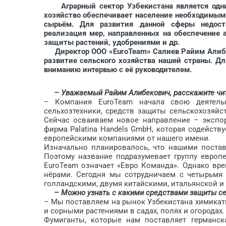
Аграрный сектор Узбекистана является одн
хозяйство обеспечивает население необходимым
сырьём. Для развития данной сферы недост
реализация мер, направленных на обеспечение а
защиты растений, удобрениями и др.
Директор ООО «EuroTeam» Салиев Райим Алибеко
развитие сельского хозяйства нашей страны. Д
вниманию интервью с её руководителем.
– Уважаемый Райим Алибекович, расскажите читат
– Компания EuroTeam начала свою деятельн
сельхозтехники, средств защиты сельскохозяйс
Сейчас осваиваем новое направление – экспор
фирма Palatina Handels GmbH, которая содейству
европейскими компаниями от нашего имени.
Изначально планировалось, что нашими постав
Поэтому название подразумевает группу европ
EuroTeam означает «Евро Команда». Однако врем
нёрами. Сегодня мы сотрудничаем с четырьмя 
голландскими, двумя китайскими, итальянской и
– Можно узнать с какими средствами защиты сел
– Мы поставляем на рынок Узбекистана химикат
и сорными растениями в садах, полях и огородах.
Фумиганты, которые нам поставляет германск