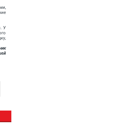
ми,
ние
. У
ого
ку,
ник
шей