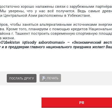
 достаточно хорошо налажены связи с зарубежными партнёра
 Мы уверены, что у нас всё получится. Ведь самые древ
ки Центральной Азии расположены в Узбекистане.
ёров, чтобы заняться альтернативными источниками энергии
ва. Кроме того, планируем с помощью кредитов Национальн
района г. Ташкент построить современную спортивную площад
а жизни.
kiston iqtisodiy axborotnomasi» – «Экономический вест
у и в преддверии главного национального праздника желает Ва
ПЕЧАТЬ
ПОСЛАТЬ ДРУГУ
PR