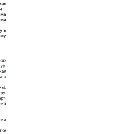
кое
и –
има
ами
у в
ему
ках
ур.
кая
ы с
мы.
ру.
рт­
умя
ями
тке