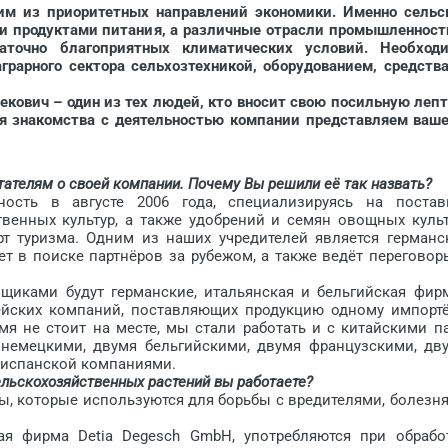
им из приоритетных направлений экономики. Именно сельс
и продуктами питания, а различные отрасли промышленност
аточно благоприятных климатических условий. Необход
грарного сектора сельхозтехникой, оборудованием, средств
вич – один из тех людей, кто вносит свою посильную лепт
ля знакомства с деятельностью компании представляем ваш
елям о своей компании. Почему Вы решили её так назвать?
ость в августе 2006 года, специализируясь на постав
твенных культур, а также удобрений и семян овощных культ
т туризма. Одним из наших учредителей является германс
ет в поиске партнёров за рубежом, а также ведёт переговор
щиками будут германские, итальянская и бельгийская фир
ейских компаний, поставляющих продукцию одному импортё
я не стоит на месте, мы стали работать и с китайскими па
немецкими, двумя бельгийскими, двумя французскими, дв
 испанской компаниями.
ьскохозяйственных растений вы работаете?
ы, которые используются для борьбы с вредителями, болезн
ая фирма Detia Degesch GmbH, употребляются при обрабо