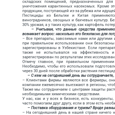
складских помещений, предназначенных для
уничтожения карантинных насекомых. Кроме эт
продукции, поступающей из-за рубежа или идущей 
Пестициды из Бельгии и Китая применяютс
виноградников, овощных и бахчевых культур. Б
30% урожая, а у таких культур, как картофель пот
– Учитывая, что данные средства применяются
возникает вопрос: насколько это безопасно для по
– Все препараты, завозимые нами или другими 
при правильном использовании они безопасны 
зарегистрированы в Узбекистане. Если препара
также не испытывался на эффективность и 
зарегистрирован по результатам этих исследовани
Отмечу главное, при правильном применении
Необходимо, чтобы его использовали подготовл
через 30 дней после обработки растения пестици
– С кем на сегодняшний день вы сотрудничаете, к
– Клиентами фирмы являются все фермеры, они
компании ежемесячно выезжают в регионы, что
Также мы сотрудничаем с центрами защиты раст
необходимыми химическими средствами.
У нас, как и у всех в бизнесе, есть конкурент
часто помогаем друг другу, если в этом есть необ
– Поставка оборудования и туризм? Вроде разны
– На сегодняшний день в нашей стране ничего не