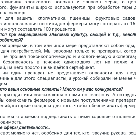
 хранения хлопкового волокна и запасов зерна, с це
ого, фумиганты широко используются при обработке тары 
на экс­порт.
я для защиты хлопчатника, пшеницы, фруктовых садо
ез использования пестицидов фермеры могут потерять от 15
ери могут составлять 100 процентов.
 при выращивании злаковых культур, овощей и т.д., невол
требителей?
импортёрами, в той или иной мере представляют собой яды,
для потребителей. Мы завозим только те препараты, кото
т не прошёл токсикологическую и экологическую экспертизу
безопасность в течение одного-двух лет на полях и
й, на него просто не выдаётся сертификат.
 ни один препарат не представляет опасности для люд
енные для этого специалисты, а урожай собирали не менее 
дом.
то ваши основные клиенты? Много ли у вас конкурентов?
 приходят или связываются с нами по телефону. А сотрудн
бы ознакомить фермеров с новыми поступлениями препарат
ений, которые созданы для того, чтобы обеспечивать ферме
ы, но мы стараемся поддерживать с ними хорошие отношения
ходимость.
е сферы деятельности…
возможного нет, особенно для тех, кто, засучив рукава, ре