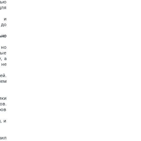
лью
для
в и
 до
ьно
 но
рые
, а
 не
ей.
чем
ики
ов.
ров
, и
шил