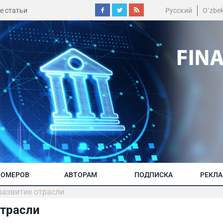
е статьи
Русский
O´zbe
НОМЕРОВ
АВТОРАМ
ПОДПИСКА
РЕКЛ
развитие отрасли
отрасли