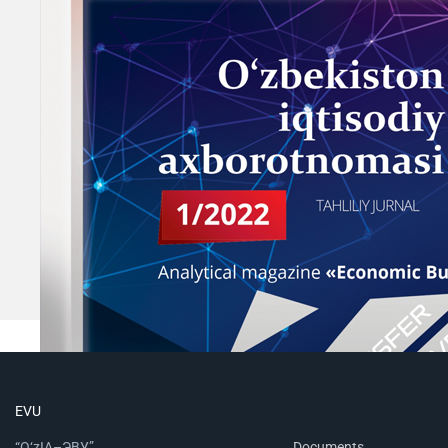
EVU
“O‘zIA–ЭВУ”
Documents