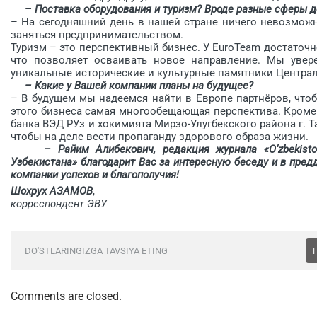
– Поставка оборудования и туризм? Вроде разные сферы д
– На сегодняшний день в нашей стране ничего невозможног
заняться предпринимательством.
Туризм – это перспективный бизнес. У EuroTeam достаточ
что позволяет осваивать новое направление. Мы увере
уникальные исторические и культурные памятники Центра
– Какие у Вашей компании планы на будущее?
– В будущем мы надеемся найти в Европе партнёров, что
этого бизнеса самая многообещающая перспектива. Кроме
банка ВЭД РУз и хокимията Мирзо-Улугбекского района г.
чтобы на деле вести пропаганду здорового образа жизни.
– Райим Алибекович, редакция журнала «O‘zbekiston i
Узбекистана» благодарит Вас за интересную беседу и в пре
компании успехов и благополучия!
Шохрух АЗАМОВ
,
корреспондент ЭВУ
DO'STLARINGIZGA TAVSIYA ETING
Comments are closed.