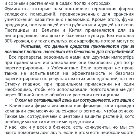
и сорными растениями в садах, полях и огородах.
Фумиганты, которые нам поставляет германская фирма 
складских помещений, предназначенных для хранени
уничтожения карантинных насекомых. Кроме этого, фуми
продукции, поступающей из-за рубежа или идущей на экс­по
Пестициды из Бельгии и Китая применяются для за
виноградников, овощных и бахчевых культур. Без исполь
30% урожая, а у таких культур, как картофель потери могут 
– Учитывая, что данные средства применяются при выра
возникает вопрос: насколько это безопасно для потребителей
– Все препараты, завозимые нами или другими импортёра
при правильном использовании они безопасны для потре
зарегистрированы в Узбекистане. Если препарат не прош
также не испытывался на эффективность и безопас
зарегистрирован по результатам этих исследований, на нег
Отмечу главное, при правильном применении ни один
Необходимо, чтобы его использовали подготовленные для
через 30 дней после обработки растения пестицидом.
– С кем на сегодняшний день вы сотрудничаете, кто ваши о
– Клиентами фирмы являются все фермеры, они приходят
компании ежемесячно выезжают в регионы, чтобы ознако
Также мы сотрудничаем с центрами защиты растений, кот
необходимыми химическими средствами.
У нас, как и у всех в бизнесе, есть конкуренты, но мы 
часто помогаем друг другу, если в этом есть необходимость