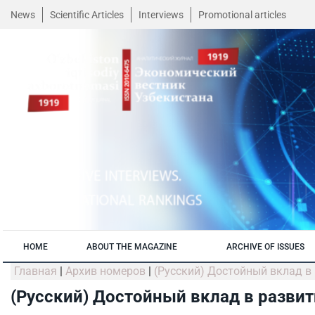
News
Scientific Articles
Interviews
Promotional articles
HOME
ABOUT THE MAGAZINE
ARCHIVE OF ISSUES
Главная
|
Архив номеров
|
(Русский) Достойный вклад в
(Русский) Достойный вклад в развит