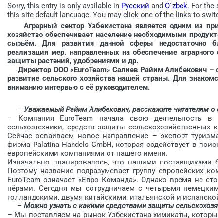
Sorry, this entry is only available in
Русский
and
O´zbek
. For the
this site default language. You may click one of the links to swit
Аграрный сектор Узбекистана является одним из при
хозяйство обеспечивает население необходимыми продукт
сырьём. Для развития данной сферы недостаточно бл
реализация мер, направленных на обеспечение аграрного 
защиты растений, удобрениями и др.
Директор ООО «EuroTeam» Салиев Райим Алибекович – оди
развитие сельского хозяйства нашей страны. Для знаком
вниманию интервью с её руководителем.
– Уважаемый Райим Алибекович, расскажите читателям о св
– Компания EuroTeam начала свою деятельность в ав
сельхозтехники, средств защиты сельскохозяйственных к
Сейчас осваиваем новое направление – экспорт туризма
фирма Palatina Handels GmbH, которая содействует в поис
европейскими компаниями от нашего имени.
Изначально планировалось, что нашими поставщиками бу
Поэтому название подразумевает группу европейских ко
EuroTeam означает «Евро Команда». Однако время не стои
нёрами. Сегодня мы сотрудничаем с четырьмя немецким
голландскими, двумя китайскими, итальянской и испанско
– Можно узнать с какими средствами защиты сельскохозяй
– Мы поставляем на рынок Узбекистана химикаты, которы