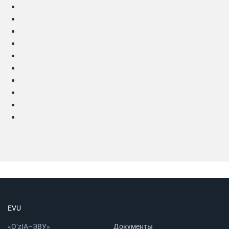
EVU
«O‘zIA–ЭВУ»
Документы