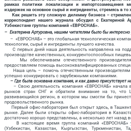
рамках политики локализации и импортозамещения мн
издержек на основное сырьё и ингредиенты, стремясь в то
Как решить эту сложную дилемму бизнеса – стремление
корреспондент нашего журнала обсудил с ­Екатериной А
Узбекистане группы компаний «ЕВРОСНАБ».
– Екатерина Артуровна, нашим читателям было бы интересно 
– «ЕВРОСНАБ» – это глобальная технологическая компан
технологии, сырьё и ингредиенты лучшего качества.
С первых дней наша деятельность направлена на подде
производстве качественных, конку­рентоспособных пищевы
Мы обеспечиваем отечественного производителя н
предоставляем помощь высококвалифицированных специ
Наша цель – помочь отечественным производителям со
успешно конкурировать с зарубежными компаниями.
– Где была основана компания, и как давно присутствует 
– Свою деятельность компания «ЕВРОСНАБ» начала в с
рынков стран СНГ и обратили внимание на то, что Ц
развивающийся регион, в котором мы смогли бы принес
продовольственного рынка.
Первый офис-лаборатория был открыт здесь, в Ташкенте,
рынке. Далее были открыты офис-лаборатория в Казахста
достаточно хорошо представлены, а несколько лет назад 
В настоящее время группа компаний «ЕВРОСНАБ» усп
(Узбекистан, Казахстан, Кыргызстан, Туркменистан, 