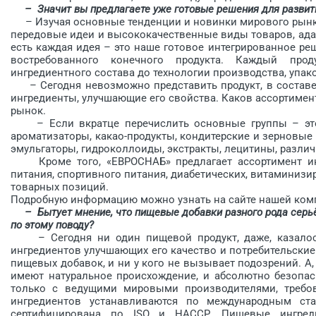
– Значит вы предлагаете уже готовые решения для развити
– Изучая основные тенденции и новинки мирового рынка
передовые идеи и высококачественные виды товаров, ада
есть каждая идея – это наше готовое интегрированное ре
востребованного конечного продукта. Каждый про
ингредиентного состава до технологии производства, упа
– Сегодня невозможно представить продукт, в составе
ингредиенты, улучшающие его свойства. Каков ассортимен
рынок.
– Если вкратце перечислить основные группы – это
ароматизаторы, какао-продукты, кондитерские и зерновые
эмульгаторы, гидроколлоиды, экстракты, лецитины, различ
Кроме того, «ЕВРОСНАБ» предлагает ассортимент инг
питания, спортивного питания, диабетических, витаминизи
товарных позиций.
Подробную информацию можно узнать на сайте нашей комп
– Бытует мнение, что пищевые добавки разного рода серь
по этому поводу?
– Сегодня ни один пищевой продукт, даже, казалось 
ингредиентов улучшающих его качество и потребительски
пищевых добавок, и ни у кого не вызывает подозрений. А,
имеют натуральное происхождение, и абсолютно безопас
только с ведущими мировыми производителями, требов
ингредиентов устанавливаются по международным ста
сертифицирована по ISO и HACCP. Пищевые ингред