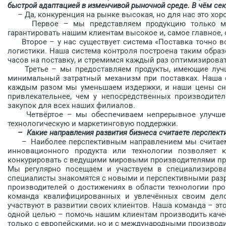
быстрой адаптацией в изменчивой рыночной среде. В чём сек
– Да, конкуренция на рынке высокая, но для нас это хо
Первое – мы представляем продукцию только миро
гарантировать нашим клиентам высокое и, самое главное, 
Второе – у нас существует система «Поставка точно во
логистики. Наша система контроля построена таким образ
часов на поставку, и стремимся каждый раз оптимизироват
Третье – мы предоставляем продукты, имеющие лучше
минимальный затратный механизм при поставках. Наша ф
каждым разом мы уменьшаем издержки, и наши цены сн
привлекательнее, чем у непосредственных производител
закупок для всех наших филиалов.
Четвёртое – мы обеспечиваем непрерывное улучшение
технологическую и маркетинговую поддержки.
– Какие направления развития бизнеса считаете перспек­т
– Наиболее перспективным направлением мы считаем и
инновационного продукта или технологии позволяет 
конкурировать с ведущими мировыми производителями пр
Мы регулярно посещаем и участвуем в специализирова
специалисты знакомятся с новыми и перспективными разр
производителей о достижениях в области технологии про
команда квалифицированных и увлечённых своим дело
участвуют в развитии своих клиентов. Наша команда – э
одной целью – помочь нашим клиентам производить качес
только с европейскими, но и с международными производи