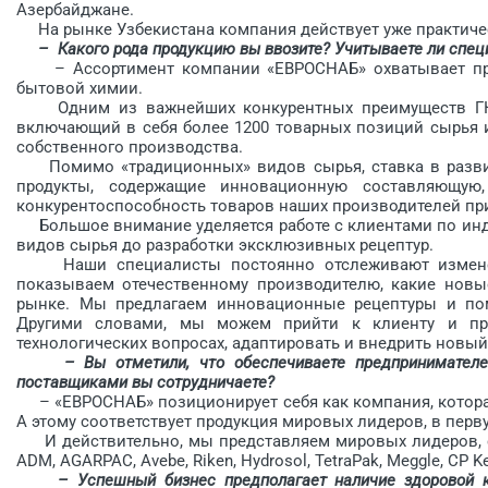
Азербайджане.
На рынке Узбекистана компания действует уже практическ
– Какого рода продукцию вы ввозите? Учитываете ли спец
– Ассортимент компании «ЕВРОСНАБ» охватывает пра
бытовой химии.
Одним из важнейших конкурентных преимуществ ГК «
включающий в себя более 1200 товарных позиций сырья 
собственного производства.
Помимо «традиционных» видов сырья, ставка в развит
продукты, содержащие инновационную составляющую
конкурентоспособность товаров наших производителей пр
Большое внимание уделяется работе с клиентами по инд
видов сырья до разработки эксклюзивных рецептур.
Наши специалисты постоянно отслеживают изменен
показываем отечественному производителю, какие новы
рынке. Мы предлагаем инновационные рецептуры и пом
Другими словами, мы можем прийти к клиенту и пр
технологических вопросах, адаптировать и внедрить новый
– Вы отметили, что обес­печиваете предпринимате
поставщиками вы сотрудничаете?
– «ЕВРОСНАБ» позиционирует себя как компания, которая
А этому соответствует продукция мировых лидеров, в перв
И действительно, мы представляем мировых лидеров, ср
ADM, AGARPAC, Avebe, Riken, Hydrosol, TetraPak, Meggle, CP Ke
– Успешный бизнес предполагает наличие здоровой 