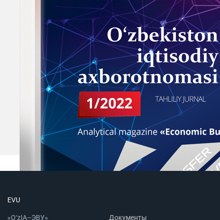
EVU
«O‘zIA–ЭВУ»
Документы