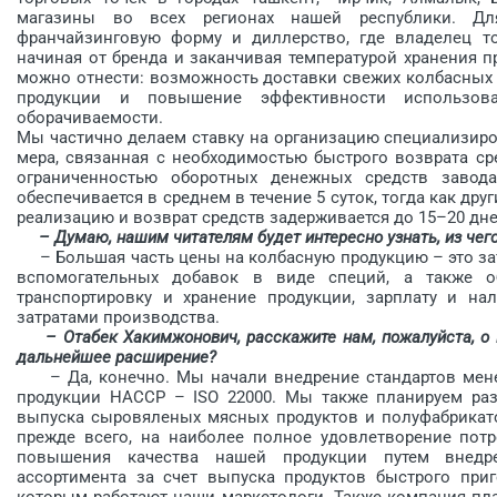
магазины во всех регионах нашей республики. Д
франчайзинговую форму и диллерство, где владелец то
начиная от бренда и заканчивая температурой хранения 
можно отнести: возможность доставки свежих колбасных и
продукции и повышение эффективности использов
оборачиваемости.
Мы частично делаем ставку на организацию специализиро
мера, связанная с необходимостью быстрого возврата с
ограниченностью оборотных денежных средств завода
обеспечивается в среднем в течение 5 суток, тогда как др
реализацию и возврат средств задерживается до 15–20 дне
– Думаю, нашим читателям будет интересно узнать, из чег
– Большая часть цены на колбас­ную продукцию – это затр
вспомогательных добавок в виде специй, а также об
транспортировку и хранение продукции, зарплату и н
затратами производства.
– Отабек Хакимжонович, расскажите нам, пожалуйста, о п
дальнейшее расширение?
– Да, конечно. Мы начали внед­рение стандартов мене
продукции HACCP – ISO 22000. Мы также планируем раз
выпуска сыровяленых мясных продуктов и полуфабрикат
прежде всего, на наиболее полное удовлетворение потр
повышения качества нашей продукции путем внедр
ассортимента за счет выпуска продуктов быстрого приго
которым работают наши маркетологи. Также компания пла