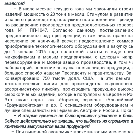
аналогов?
– В июле месяце текущего года мы закончили строите
изделий мощностью 20 тонн в месяц. Стимулом в развити
и нашего производства, послужило постановление Президе
по расширению производства продовольственных товаров
года № ПП-1047. Согласно данному постановлени
предоставляется ряд преференций, в том числе: право н
населению за наличный расчет; предоставление комме
приобретение технологического оборудования и закупку с
до 1 января 2016 года налоговой льготы в виде сни
микрофирмам и малым предприятиям, с целевым напра
перевооружение и модернизацию производства, в том ч
лабораторий, освоение выпуска новых видов продукции, а
большое спасибо нашему Президенту и правительству. За
конвертировано 750 тысяч долл. США. На эти деньги
технологические линии для производства сырокопчен
ассортимент­ную линейку, производить продукцию высок
сырокопченых изделий, которые популярны в Европе и Ро
Это такие сорта, как «Чоризо», сервелат «Альпийский
«Брауншвейгская» и др. С оснащением оборудованием и
лучшие специалисты из Германии, Австрии и России. Пока 
– В старые времена не было красивых упаковок и большо
Сейчас действительно не знаешь, что выбрать из огромного 
критериям выпускается ваша продукция?
– При рыночной экономике маркетинговым исследованиям