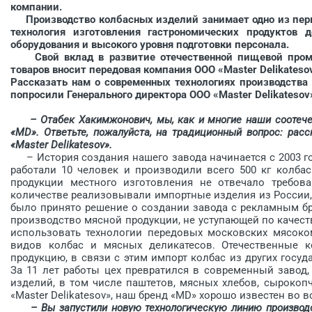
компании.
Производство колбасных изделий занимает одно из перв
технология изготовления гастрономических продуктов 
оборудования и высокого уровня подготовки персонала.
Свой вклад в развитие отечественной пищевой промы
товаров вносит передовая компания ООО «Master Delikateso
Рассказать нам о современных технологиях производств
попросили Генерального директора ООО «Master Delikateso
– Отабек Хакимжонович, мы, как и многие наши соотечес
«MD». Ответьте, пожалуйста, на традиционный вопрос: рас
«Master Delikatesov».
– История создания нашего завода начинается с 2003 го
работали 10 человек и производили всего 500 кг колбас
продукции местного изготовления не отвечало требов
количестве реализовывали импортные изделия из России, Б
было принято решение о создании завода с рекламным б
производство мясной продукции, не уступающей по качес
использовать технологии передовых московских мясоком
видов колбас и мясных деликатесов. Отечественные к
продукцию, в связи с этим импорт колбас из других госуд
За 11 лет работы цех превратился в современный завод
изделий, в том числе паштетов, мясных хлебов, сырокоп
«Master Delikatesov», наш бренд «MD» хорошо известен во 
– Вы запустили новую технологическую линию производств