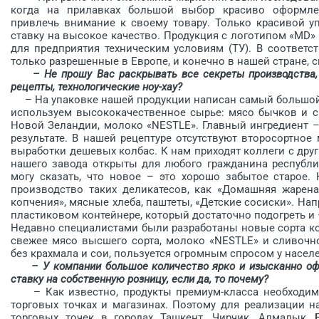
когда на прилавках большой выбор красиво оформлен
привлечь внимание к своему товару. Только красивой у
ставку на высокое качество. Продукция с логотипом «MD»
для предприятия техническим условиям (ТУ). В соответ
только разрешенные в Европе, и конечно в нашей стране, 
– Не прошу Вас раскрывать все секреты производства, но
рецепты, технологические ноу-хау?
– На упаковке нашей продукции написан самый большой н
используем высококачественное сырье: мясо бычков и с
Новой Зеландии, молоко «NESTLE». Главный ингредиент – 
результате. В нашей рецептуре отсутствуют второсортно
выработки дешевых колбас. К нам приходят коллеги с др
нашего завода открыты для любого гражданина республик
могу сказать, что новое – это хорошо забытое старое.
производство таких деликатесов, как «Домашняя жареная
копчения», мясные хлеба, паштеты, «Детские сосиски». На
пластиковом контейнере, который достаточно подогреть и 
Недавно специалистами были разработаны новые сорта ко
свежее мясо высшего сорта, молоко «NESTLE» и сливочно
без крахмала и сои, пользуется огромным спросом у насел
– У компании большое количество ярко и изысканно офор
ставку на собственную розницу, если да, то почему?
– Как известно, продукты премиум-класса необходимо 
торговых точках и магазинах. Поэтому для реализации 
торговых точек в городах Ташкент, Чирчик, Алмалык, 