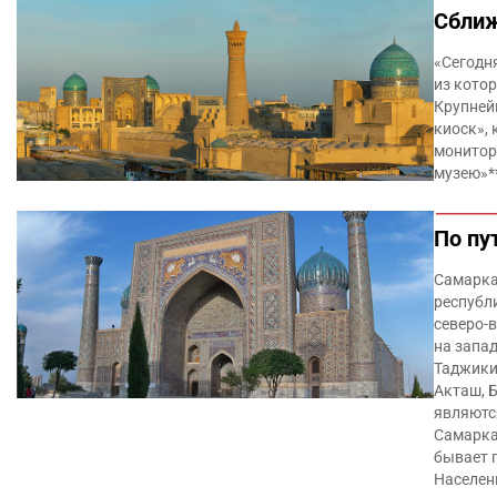
Сближ
«Сегодня
из кото
Крупней
киоск»,
монитор
музею»*
По пу
Самарка
республ
северо-
на запад
Таджикис
Акташ, 
являютс
Самарка
бывает 
Населени