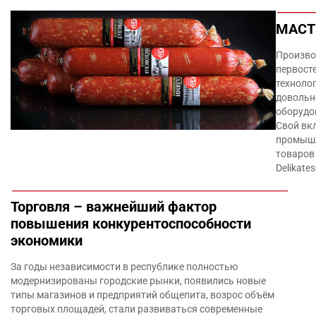
МАСТ
Произво
первост
техноло
довольн
оборудо
Свой вк
промышл
товаров
Delikates
Торговля – важнейший фактор
повышения конкурентоспособности
экономики
За годы независимости в республике полностью
модернизированы городские рынки, появились новые
типы магазинов и предприятий общепита, возрос объём
торговых площадей, стали развиваться современные