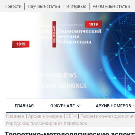
Новости
Научные статьи
Интервью
Рекламные статьи
ГЛАВНАЯ
О ЖУРНАЛЕ
АРХИВ НОМЕРОВ
Главная
|
Архив номеров
|
2014
|
Теоретико-методологич
городских пассажирских перевозок
Теоретико-методологические аспек