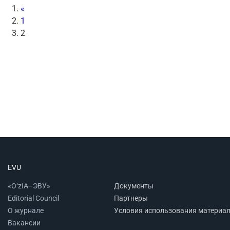
«
1
2
EVU
«O‘zIA–ЭВУ»
Документы
Editorial Council
Партнеры
О журнале
Условия использования материа
Вакансии