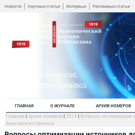
Новости
Научные статьи
Интервью
Рекламные статьи
ГЛАВНАЯ
О ЖУРНАЛЕ
АРХИВ НОМЕРОВ
Главная
|
Архив номеров
|
2014
|
Вопросы оптимизации и
банковского бизнеса
Вопросы оптимизации источников до