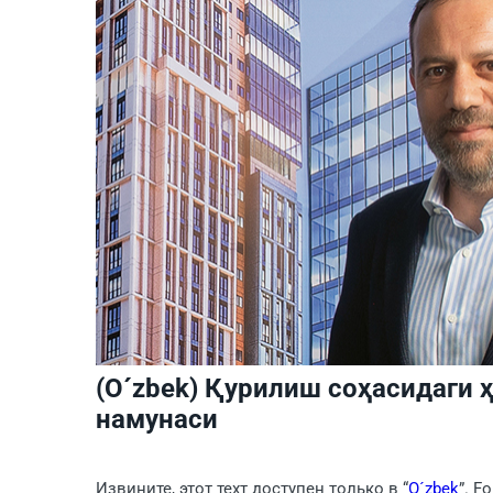
(O´zbek) Қурилиш соҳасидаги 
намунаcи
Извините, этот техт доступен только в “
O´zbek
”. F