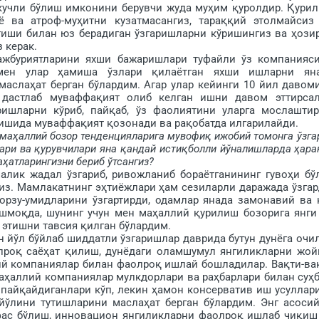
кучли бўлиш имконини берувчи жуда муҳим қу­рол­дир. Қури
 ва атроф-муҳитни кузатмасангиз, та­раққий этолмайсиз
тиши билан юз берадиган ўзгаришларни кўри­шингиз ва ҳози
 керак.
уриятларини яхши бажаришлари туфайли ўз компанияс
 мен улар ҳамиша ўзлари қилаётган яхши ишларни ян
слаҳат берган бў­лардим. Агар улар кейинги 10 йил давом
 дастлаб му­ваффақият олиб келган ишни давом эттирсал
ишларни кўриб, пайқаб, ўз фаолиятини уларга мослаштир
з ишида муваффақият қозонади ва рақобатда илгарилайди.
 маҳаллий бозор тенденцияларига мувофиқ ижобий томонга ўзга
ри ва қурувчилари яна қандай истиқболли йўналишларда ҳара­
атла­рингизни бериб ўтсангиз?
ик жадал ўзгариб, ривожланиб бораётганининг гувоҳи бў
из. Мамлакатнинг эҳти­ёжлари ҳам сезиларли даражада ўз­гар
орзу-умидларини ўзгартирди, одамлар янада замонавий ва 
шмоқда, шунинг учун мен маҳаллий қурилиш бозорига янги
этишни тавсия қилган бўлардим.
йўл бўйлаб шиддатли ўзгаришлар даврида бутун дунёга очи
ўпроқ саёҳат қилиш, дунёдаги оламшумул янгиликларни жой
жий компаниялар билан фаолроқ ишлай бошладилар. Вақти-ва
ҳал­лий компаниялар мулкдорлари ва раҳ­барлари билан суҳб
пайқайдиганлари кўп, лекин ҳа­мон консерватив иш усуллар
 йўлини тутишларини мас­лаҳат берган бўлардим. Энг асосий
фас бўлиш, инновацион янгиликларни фа­ол­роқ ишлаб чиқиш