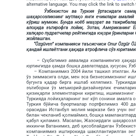
alternative language. You may click the link to switch 
Ўзбекистон ва Туркия ўртасидаги самарали
шаҳарсозликнинг мутлақо янги ечимлари амалий
кўриш мумкин. Бунда ноёб маҳорат ва тажрибалари
алоҳида эътирофга лойиқ. Зотан, Американинг E
халқаро пудратчилар рейтингида юқори ўринларни б
жойлашган.
“Özgüven” компанияси таъсисчиси Onur Özgür ÖZG
қандай ишлаётгани ҳақида атрофлича сўз юритами
– Суҳбатимиз аввалида компаниянгиз ҳақида
юртингизда ҳамда бошқа давлатларда, хусусан, Ўз
– Компаниямиз 2004 йили ташкил этилган. Акам
ўз зиммасига олди, мен эса бизнесимизнинг ишл
бугунга қадар бирга ишлаб келяпмиз. Туркияд
эътиборни ўз меъморий-дизайнерлик ечимлари
қизиқарли элементларни киритиш, ишимизнинг с
Туркия­да лойиҳа­ларнинг энг кўп сонини амалга
Туркия бўйича буюртмалар портфелимиз 400 да
орасидан Истанбул молия маркази биз учун энг
билан чекланиб қолмай­миз, бошқа мамлакатлар
қабул қиламиз. Масалан, Жазоирдаги ша­ҳарсоз
иккинчи Ватанимиз, деб ҳисоблай­диган Ўзбеки
компаниямиз иш­ти­рокида шакллантирилган энг к