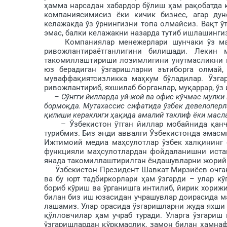
ҳамма нарсадан хабардор бўлиш ҳам рақобатда 
компаниясимисиз ёки кичик бизнес, агар дунё
келажакда ўз ўрнингизни топа олмайсиз. Вақт ў
эмас, балки келажакни назарда тутиб ишлашингиз
Компаниялар менежерлари шунчаки ўз мажб
ривожлантираётганлигини билишади. Лекин
такомиллаштириши лозимлигини унутмасликни ма
юз берадиган ўзгаришларни эътиборга олмай,
муваффақиятсизликка маҳкум бўладилар. Ўзгар
ривожлантириб, яхшилаб борганлар, муқаррар, ў
– Сўнгги йилларда уй-жой ва офис кўчмас мулки
бормоқда. Мутахассис сифатида ўзбек девелоперла
қилиши кераклиги ҳақида амалий таклиф ёки маслаҳ
– Ўзбекистон ўтган йиллар мобайнида қанчал
турибмиз. Биз энди аввалги Ўзбекис­тонда эмасм
Ижтимоий медиа маҳсулот­лар ўзбек халқининг 
функцияли маҳсулот­лардан фойдаланишни иста
янада такомиллаш­тирилган ёндашувларни жорий 
Ўзбекистон Президент Шавкат Мирзиёев очган 
ва бу юрт тадбиркорлари ҳам ўзгарди – улар к
бориб кўриш ва ўрганишга интилиб, йирик хори
билан биз иш юзасидан учрашувлар доирасида ма
лашамиз. Улар орасида ўзгаришларни жуда яхши 
қўл­ловчилар ҳам учраб туради. Уларга ўзгариш
ўзгаришлардан қўрқ­маслик, замон билан ҳамна