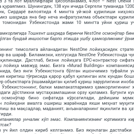
биз 3 та лот муаллифлари ҳисобланамиз, 4-лот – Nest Oneни 
у­раяпмиз. Шунингдек, 138 кун ичида Сергели туманида 1200
ик, Сирдарё вилоятида 4 мингта уй-жой қурилиши ниҳояс
рмиз шаҳрида яна бир неча инфратузилма объектлари қу­рил
я томонидан Ўзбекистонда жами 10 мингта уйни қуриш у
 ҳамкорлигида Тошкент шаҳрида биринчи NestOne осмонўпар бин
бўлган бундай иншоотни барпо этишда ушбу ҳамкорликнинг ўрни
инг тимсолига айланадиган NestOne лойиҳасидек страте
хр ва шараф. Биламизки, келгусида NestOne Ўзбекистонда чу
қилинади. Даст­лаб, бизни лойиҳага ЕРC-контрактор сифат
 лойиҳа мавжуд эмас. Бизга «Murad Buildings» компанияси
нида, биз янги Ўзбекистонга бўлган ишончимиз туфайли у
ия киритиш тўғрисида қарор қабул қилинган илк кундан бош
ур объектларга ўхшамайдиган қилиб қуриш зарурлигини иноба
т Ўзбекистоннинг, балки мамлакатларимиз ҳамкорлигининг 
идаги дўстликни мус­таҳкамлашини орзу қиламиз. Бугунги ку
 осмонўпар бино сифатида кўрсатилади, дейишим мумк
ан лойиҳа­ни амалга ошириш жараёнида яхши меҳнат муҳит
лиш ва мақсадлар, маданият, анъаналарнинг яқинлиги ва ҳа
тирди.
паниялар унчалик кўп эмас. Компаниянгизнинг юртимизга ки
тсак?
ч йил олдин кириб келганмиз. Биз якунлаган дастлабки