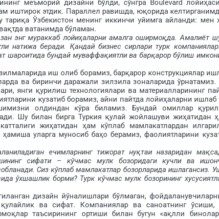
сининг меъморий дизайни бўлди, сўнгра Boulevard ло­йиҳас
ҳам иштирок этдик. Параллел равишда, юқорида келтирганимд
 та­риқа Ўзбекистон менинг иккинчи уйимга айланди: мен 
 вақтда ватанимда бўламан.
аъзан энг мураккаб лойиҳаларни амалга ошир­моқда. Амалиёт ш
тли натижа беради. Қандай бизнес сирлари турк компаниялар
ат шароитида бундай муваффақиятли ва барқарор бўлиш имкон
зилмаларида иш олиб борамиз, барқарор конструкциялар иш
дларда ва биринчи даражали зилзила зоналарида ўрнатамиз.
лари, янги қурилиш технологиялари ва материалларининг па
ятларини кузатиб борамиз, айни пайтда лойиҳаларни ишлаб 
ишимизни олдиндан кўра биламиз. Бундай омиллар қури
ади. Шу билан бирга Туркия қулай жойлашуви жиҳатидан ҳ
катталиги жиҳати­дан ҳам кўплаб мамлакатлардан илгари
з ҳамиша уларга муносиб баҳо берамиз, фаолиятларини куза
ланиладиган ечимларнинг тижорат нуқтаи назаридан мақса
шининг сифати – кўчмас мулк бозоридаги кучли ва ишон
обланади. Сиз кўплаб мамлакатлар бозорларида ишлагансиз. У
сида ўхшашлик борми? Турк кўчмас мулк бозорининг хусусиятл
анган дизайн йўналиш­лари бўлмаган, фойдаланувчиларн
қулайлик ва сифат. Компаниялар ва саноатнинг ўсиши, 
оқлар таъсирининг ортиши билан бугун «ақлли бино­лар