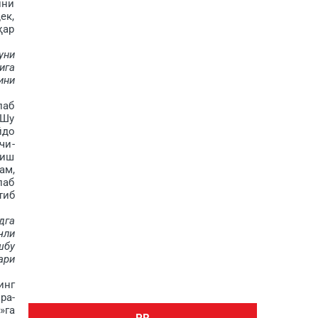
ини
ек,
ҳар
уни
ига
ини
лаб
 Шу
йдо
чи­
лиш
ам,
лаб
тиб
дга
чли
шбу
ари
инг
ра­
»га
PR