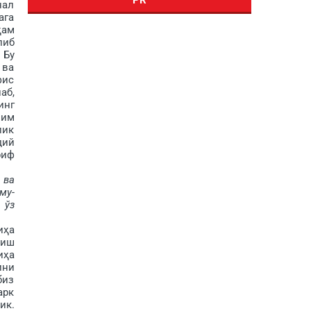
нал
ага
ҳам
либ
 Бу
 ва
фис
аб,
инг
шим
лик
дий
риф
 ва
му­
 ўз
иҳа
лиш
иҳа
ини
биз
арк
ик.