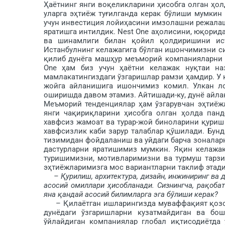
Ҳаётнинг янги воқеликларини ҳисобга олган ҳол
уларга эҳтиёж туғилганда керак бўлиши мумкин
учун инвестиция лойиҳасини имзолашни режалаш
яратишга интилдик. Nest One аҳолисини, юқорида 
ва шинамлиги билан қойил қолдиришини ист
Истанбулнинг келажагига бўлган ишончимизни с
қилиб дунёга маш­ҳур меъморий компанияларни о
One ҳам биз учун ҳаётни келажак нуқтаи на
мамлакатингиздаги ўзгаришлар рамзи ҳамдир. У 
жойга айланишига ишончимиз комил. Улкан лой
оширишда давом этамиз. Айтишади-ку, дунё айлан
Меъморий тенденциялар ҳам ўзгарувчан эҳтиёж
янги чақириқ­ларини ҳисобга олган ҳолда пан
хавфсиз жамоат ва турар-жой биноларини қуриш
хавфсизлик каби зарур талаблар қў­ши­лади. Бу
тизимидан фойдаланиш ва уйдаги барча зоналарн
дастурларни яратишимиз мумкин. Яқин келажак
туришимизни, мотивларимизни ва турмуш тарзи
эҳтиёжларимизга мос вариантларни таклиф этади
– Қурилиш, архитектура, дизайн, инжиниринг ва
асосий омиллари ҳисобланади. Сизнингча, ра­қоба
яна қандай асосий билимларга эга бўлиши керак?
– Қилаётган ишларингизда му­ваффақият қозон
дунёдаги ўзгаришларни кузатмайдиган ва бо
ўйлайдиган компаниялар глобал иқтисодиётда 