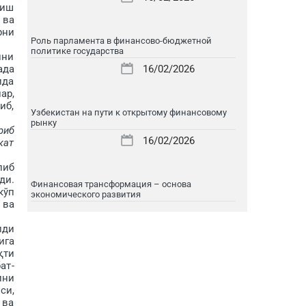
лиш
 ва
рни
Роль парламента в финансово-бюджетной
политике государства
ини
ада
16/02/2026
ида
ар,
иб,
Узбекистан на пути к открытому финансовому
рынку
риб
16/02/2026
кат
либ
ди.
Финансовая трансформация – основа
кўп
экономического развития
 ва
лди
ига
қти
ат­
ини
си,
 ва