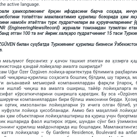
the active language.
 ҳамкорликнинг ёрқин ифодасини барча соҳада, инчун
 исботини топаётган мамлакатимиз қурилиш бозорида ҳам яқ
ни намоён этаётган турк пудратчилари ва қурув­чиларининг ў
NR (EngineeringNewsRecord) журнали томонидан тузилган ета
анд этган 100 та энг йирик халқаро пудратчининг 15 таси Турки
ÜVEN билан суҳбатда Туркиянинг қури­лиш бизнеси Ўзбекисто
з.
 маълумот берсангиз: у қачон ташкил этилган ва ҳозирга қа
бекистонда қандай лойиҳалар амал­га оширилди?
 Uğur Özer Özgüven лойиҳа-архитектура бўлимига раҳ­барли
аб чиқариш-қу­рилиш соҳасига бошлиқ бўлдим, шу тариқа, м
аги анъанавий меъморий компаниялардан фарқли ўлароқ, 
ни ишлаб чиқиш ва амалга ошириш, тайёр лойиҳаларга я
ифат кўрсаткичларини оширишга қаратдик. Бу эса «Özgüven
 оширувчи компаниялардан бири бўлиш имконини берди. Ҳо­зи
н ортиқ имзоланган лойиҳа­ларни ўз ичига олган бўлиб, у
 нуфузли лойиҳа ҳисоб­ланади. Аммо биз ма­ҳаллий лойиҳа
дан ҳам объектларни лойиҳалаштириш ва қуриш учун буюртма
лик ишларида фаол иштирок этдик, шундан сўнг биз ўзимизн
стоннинг қурилиш майдонларида иш бошладик. Мамлакатинги
атта лойиҳалар – бу Gardens Residence, Boulevard ва албат