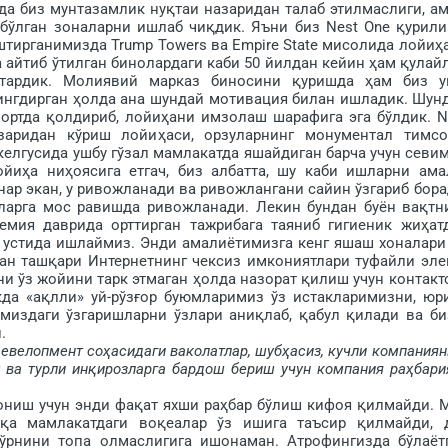
да биз мунтазамлик нуқтаи назаридан талаб этилмаслиги, а
 бўлган зоналарни ишлаб чиқдик. Яъни биз Nest One қурил
тирганимизда Trump Towers ва Empire State мисолида лойиҳ
айтиб ўтил­ган бинолардаги каби 50 йилдан ке­йин ҳам қулай
ардик. Молиявий марказ биносини қуришда ҳам биз у
ингдирган ҳолда ана шундай мотивация билан ишладик. Шун
ртда қол­дириб, лойи­ҳани имзолаш шарафига эга бўлдик. N
заридан кўриш лойиҳаси, орзуларнинг монументал тимсо
келгусида ушбу гўзал мамлакатда яшайдиган барча учун севи
иҳа ниҳоясига етгач, биз албатта, шу каби ишларни ама
ар экан, у ривожланади ва ривожлангани сайин ўзгариб бора
ларга мос равишда ривожланади. Лекин бундан буён вақтн
демия даврида орттирган тажрибага таяниб гигиеник жиҳат
 устида ишлаймиз. Энди амалиётимизга кенг яшаш хоналари
ндан ташқари Интернетнинг чексиз имкониятлари туфайли эле
и ўз жойини тарк этмаган ҳолда назорат қилиш учун контакт
да «ақлли» уй-рўзғор буюмларимиз ўз истакларимизни, юр
миздаги ўзгаришларни ўзлари аниқлаб, қабул қилади ва би
.
 девелопмент соҳасидаги ваколатлар, шубҳасиз, кучли компаниян
т ва турли инқирозларга бардош бериш учун компания раҳба­ри
иш учун энди фақат яхши раҳбар бўлиш кифоя қилмайди. 
шқа мамлакатдаги воқеалар ўз ишига таъсир қилмайди, 
ўрнини топа олмаслигига ишонаман. Атрофингизда бўла­ёт