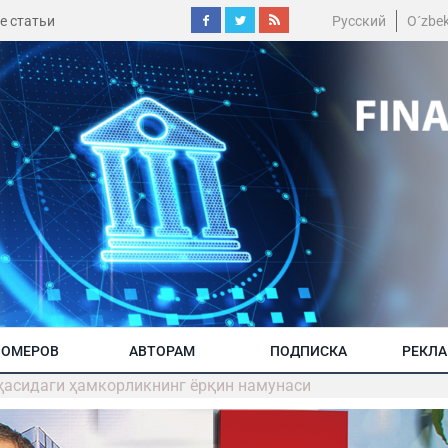
е статьи
Русский
O´zbe
НОМЕРОВ
АВТОРАМ
ПОДПИСКА
РЕКЛ
оҳасидаги ҳамкорликнинг ёрқин намунаcи