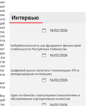
ммо
иши
ани
лик
Интервью
нга
дай
est
18/02/2026
ли,
мли
лга
ди.
Кибербезопасность как фундамент финансовой
инг
стабильности Республики Узбекистан
дан
16/02/2026
 ва
ктр
сиз
иш-
Цифровой рынок капитала: токенизация, IPO и
международная интеграция
зга
16/02/2026
инг
яти
Один из банков с наилучшими показателями в
Мен
обслуживании корпоративных клиентов
деб
ган
16/02/2026