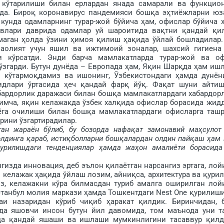
г кўтарилиши билан ерлардан янада самарали ва функцио
а. Бироқ коронавирус пандемияси бошқа эҳ­тиёжларни юз
и кунда одамларнинг турар-жой бўйича ҳам, офислар бўйича 
ловлари даврида одамлар уй шароитида вақтни қандай қи
маган ҳолда ўзини ҳимоя қилиш ҳақида ўйлай бошладилар.
аолият учун яшил ва ижтимоий зоналар, шахсий гигиена
и кўрсатди. Энди барча мамлакатларда турар-жой ва о
згарди. Бутун дунёда – Европада ҳам, Яқин Шарқда ҳам ишл
кўтармоқдамиз ва ишонинг, Ўзбекистондаги ҳамда дунён
идлари ўртасида ҳеч қандай фарқ йўқ. Фақат шуни айти
бардорлик даражаси билан бошқа мамлакатлардаги хабардор
енимча, яқин келажакда ўзбек халқида офислар борасида жид
дунёга очилиши билан бошқа мамлакатлардаги офисларга таш
рини ўзгартирадилар.
ан жараён бўлиб, бу бозорда нафақат замонавий маҳ­сулот
 олдинга қараб, истиқболларни бош­қалардан олдин пайқаш ҳам 
қурилишдаги тен­денциялар ҳамда жаҳон амалиёти борасида
изда инновация, деб эълон қилаётган нарсангиз эртага, лой
и келажак ҳақида ўйлаш лозим, айниқса, архитектура ва қури
из, келажакни кўра билмасдан туриб амалга оширилган лой
станбул молия маркази ҳамда Тошкентдаги Nest One қурилиш
и назаридан кўриб чиқиб ҳаракат қил­дик. Биринчидан, 
да яшовчи инсон бутун йил давомида, том маънода уни т
ода қандай яшаши ва ишлаши мумкинлигини тасаввур қилд