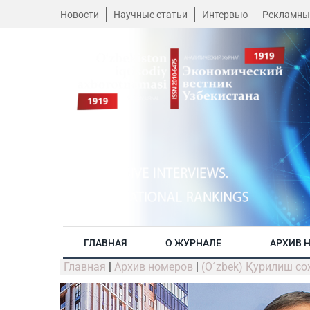
Новости
Научные статьи
Интервью
Рекламны
ГЛАВНАЯ
О ЖУРНАЛЕ
АРХИВ 
Главная
|
Архив номеров
|
(O´zbek) Қурилиш с