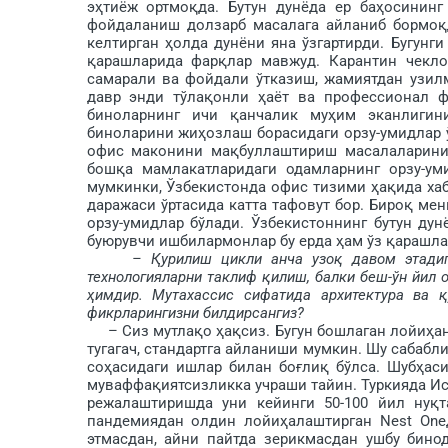
эҳтиёж ортмоқда. Бутун ду­нёда ер баҳосинин
фойдаланиш долзарб масалага айланиб бормоқд
келтирган ҳолда дунёни яна ўзгартирди. Бугунг
қарашла­рида фарқлар мавжуд. Карантин чек­
самарали ва фойдали ўтказиш, жамиятдан узил
давр энди тўлақонли ҳаёт ва профессионал ф
биноларнинг ичи қанчалик муҳим эканлигин
биноларини жиҳозлаш борасидаги орзу-умидлар ў
офис маконини мақбуллаштириш масалаларини 
бошқа мамлакатларидаги одамларнинг орзу-ум
мумкинки, Ўзбекистонда офис тизими ҳақида ха
даражаси ўртасида кат­та тафовут бор. Бироқ м
орзу-умидлар бў­лади. Ўзбекистоннинг бу­тун 
буюрувчи ишбилармонлар бу ерда ҳам ўз қа­рашла
– Қурилиш цикли анча узоқ давом этадиг
технологияларни так­лиф қилиш, балки беш-ўн йил
ҳимдир. Мутахассис сифатида ар­хитектура ва 
фикрларингизни билдирсангиз?
– Сиз мутлақо ҳақсиз. Бугун бошлаган лойиҳанг
тугагач, стандартга айланиши мумкин. Шу сабабл
соҳасидаги ишлар билан боғлиқ бўлса. Шубҳас
муваффақиятсизликка учраши тайин. Туркияда И
режалаштиришда уни кейинги 50-100 йил нуқта
пандемиядан олдин лойиҳалаштирган Nest One
этмасдан, айни пайтда зерикмасдан ушбу бин