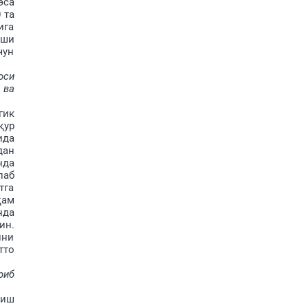
эса
 та
ига
иши
чун
оси
 ва
гик
қур
ида
дан
нда
лаб
тга
ҳам
нда
ин.
ини
тто
риб
 иш