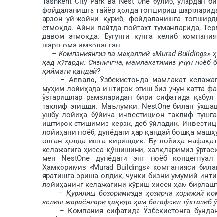
Tashkent City Park ва Nest One бўлиб, улардан 
фойдаланишга тайёр ҳолда топшириш шартларида қ
арзон уй-жойни қуриб, фойдаланишга топширд
етмоқда. Айни пайтда пойтахт туманларида, Те
давом этмоқда. Бугунги кунга келиб компани
шартнома имзоланган.
– Компаниянгиз ва маҳаллий «Murad Buildings»
қад кўтарди. Сизнингча, мамлакатимиз учун ноёб 
қиймати қандай?
– Аввало, Ўзбекистонда мамлакат келажагин
муҳим лойи­ҳада иштирок этиш биз учун катта фа
ўзгаришлар рамзларидан бири сифатида қабул 
таклиф этишди. Маълумки, NestOne билан ўхшаш
ушбу лойиҳа бўйича инвестицион таклиф тушга
иштирок этишимиз керак, деб ўйладик. Инвестиц
лойиҳани ноёб, дунёдаги ҳар қандай бошқа машҳ
олган ҳолда ишга киришдик. Бу лойиҳа нафақа
келажагига ҳисса қўшишини, халқ­ларимиз ўртас
мен NestOne дунёдаги энг ноёб концептуал
Ҳамкоримиз «Murad Buildings» компанияси бил
яратишга эриша олдик, чунки бизни умумий инти
лойиҳанинг келажагини кўриш ҳисси ҳам бир­лаш
– Қурилиш бозоримизда ҳозирча хорижий ком
келиш жараёнлари ҳақида ҳам батафсил тўхталиб ў
– Компания сифатида Ўзбекистонга бундан у