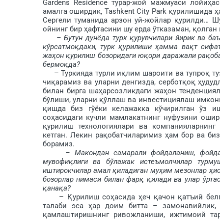
Gardens Residence турар-жой маж­муаси лойиҳа
амалга оширдик, Tashkent City Park қурилишида 
Сергели туманида арзон уй-жойлар қурилди… Шу
ойнинг бир ҳафтасини шу ерда ўтказаман, қолган
– Бутун дунёда турк қурув­чилари йирик ва б
кўрсатмоқ­даки, турк қурилиши ҳамма вақт сифа
жаҳон қурилиш бозоридаги юқори даражали рақоб
бер­моқда?
– Туркияда турли иқлим шароити ва тупроқ ту
чиқарамиз ва уларни денгиз­да, серботқоқ ҳуду
билан бирга шаҳар­созликдаги жаҳон тенденция
бўлиши, уларни қўллаш ва инвестициялаш имкони
қишда биз гўёки келажакка кўчирилган ўз 
соҳасидаги кучли мамлакатнинг нуфузини ошир
қурилиш технологиялари ва компанияларнинг 
кетган. Лекин рақобатчи­ларимиз ҳам бор ва би
борамиз.
– Макондан самарали фойдаланиш, фойда
мувофиқлиги ва бўлажак истеъмолчилар турму
иштирокчилар амал қиладиган муҳим мезонлар ҳис
бозорлар нимаси билан фарқ қилади ва улар ўрта
қанақа?
– Қурилиш соҳасида ҳеч қачон қатъий белгил
талаби эса ҳар доим битта – замонавийлик, 
қамлаштиришнинг ривожланиши, ижтимоий тарм