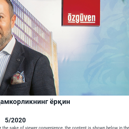
ҳамкорликнинг ёрқин
5/2020
or the sake of viewer convenience, the content is shown below in th