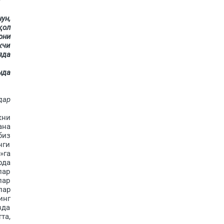
ун,
қол
рни
кчи
яда
нда
дар
кни
ана
биз
нги
»га
рда
лар
лар
лар
инг
зда
та,