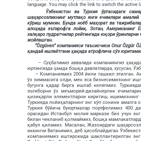
language. You may click the link to switch the active 
Ўзбекистон ва Туркия ўртасидаги самарали
шаҳарсозликнинг мутлақо янги ечимлари амалий
кўриш мумкин. Бунда ноёб маҳорат ва тажрибалари
алоҳида эътирофга лойиқ. Зотан, Американинг E
халқаро пудратчилар рейтингида юқори ўринларни б
жойлашган.
“Özgüven” компанияси таъсисчиси Onur Özgür ÖZG
қандай ишлаётгани ҳақида атрофлича сўз юритами
– Суҳбатимиз аввалида компаниянгиз ҳақида
юртингизда ҳамда бошқа давлатларда, хусусан, Ўз
– Компаниямиз 2004 йили ташкил этилган. Акам
ўз зиммасига олди, мен эса бизнесимизнинг ишл
бугунга қадар бирга ишлаб келяпмиз. Туркияд
эътиборни ўз меъморий-дизайнерлик ечимлари
қизиқарли элементларни киритиш, ишимизнинг с
Туркия­да лойиҳа­ларнинг энг кўп сонини амалга
Туркия бўйича буюртмалар портфелимиз 400 да
орасидан Истанбул молия маркази биз учун энг
билан чекланиб қолмай­миз, бошқа мамлакатлар
қабул қиламиз. Масалан, Жазоирдаги ша­ҳарсоз
иккинчи Ватанимиз, деб ҳисоблай­диган Ўзбеки
компаниямиз иш­ти­рокида шакллантирилган энг к