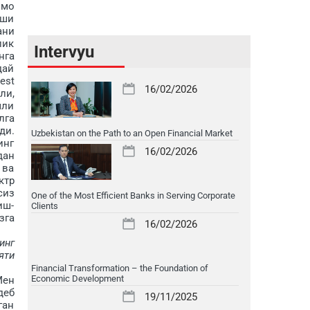
ммо
иши
ани
лик
Intervyu
нга
дай
est
16/02/2026
ли,
мли
лга
ди.
Uzbekistan on the Path to an Open Financial Market
инг
16/02/2026
дан
 ва
ктр
сиз
One of the Most Efficient Banks in Serving Corporate
иш-
Clients
зга
16/02/2026
инг
яти
Financial Transformation – the Foundation of
Economic Development
Мен
деб
19/11/2025
ган