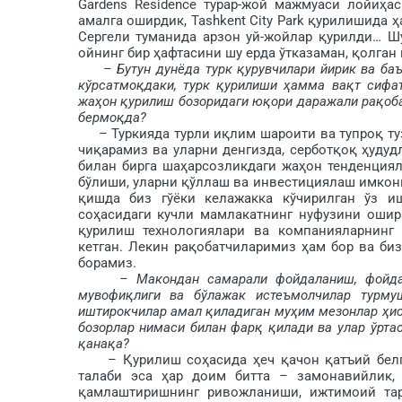
Gardens Residence турар-жой маж­муаси лойиҳа
амалга оширдик, Tashkent City Park қурилишида 
Сергели туманида арзон уй-жойлар қурилди… Шу
ойнинг бир ҳафтасини шу ерда ўтказаман, қолган
– Бутун дунёда турк қурув­чилари йирик ва б
кўрсатмоқ­даки, турк қурилиши ҳамма вақт сифа
жаҳон қурилиш бозоридаги юқори даражали рақоб
бер­моқда?
– Туркияда турли иқлим шароити ва тупроқ ту
чиқарамиз ва уларни денгиз­да, серботқоқ ҳуду
билан бирга шаҳар­созликдаги жаҳон тенденция
бўлиши, уларни қўллаш ва инвестициялаш имкони
қишда биз гўёки келажакка кўчирилган ўз 
соҳасидаги кучли мамлакатнинг нуфузини ошир
қурилиш технологиялари ва компанияларнинг 
кетган. Лекин рақобатчи­ларимиз ҳам бор ва би
борамиз.
– Макондан самарали фойдаланиш, фойда
мувофиқлиги ва бўлажак истеъмолчилар турму
иштирокчилар амал қиладиган муҳим мезонлар ҳис
бозорлар нимаси билан фарқ қилади ва улар ўрта
қанақа?
– Қурилиш соҳасида ҳеч қачон қатъий белгил
талаби эса ҳар доим битта – замонавийлик, 
қамлаштиришнинг ривожланиши, ижтимоий тарм