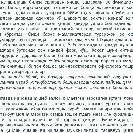
г кўтарилиши билан ерлардан янада самарали ва функцио
а. Бироқ коронавирус пандемияси бошқа эҳ­тиёжларни юз
и кунда одамларнинг турар-жой бўйича ҳам, офислар бўйича 
ловлари даврида одамлар уй шароитида вақтни қандай қи
маган ҳолда ўзини ҳимоя қилиш ҳақида ўйлай бошладилар.
аолият учун яшил ва ижтимоий зоналар, шахсий гигиена
и кўрсатди. Энди барча мамлакатларда турар-жой ва о
згарди. Бутун дунёда – Европада ҳам, Яқин Шарқда ҳам ишл
кўтармоқдамиз ва ишонинг, Ўзбекистондаги ҳамда дунён
идлари ўртасида ҳеч қандай фарқ йўқ. Фақат шуни айти
бардорлик даражаси билан бошқа мамлакатлардаги хабардор
енимча, яқин келажакда ўзбек халқида офислар борасида жид
дунёга очилиши билан бошқа мамлакатлардаги офисларга таш
рини ўзгартирадилар.
ан жараён бўлиб, бу бозорда нафақат замонавий маҳ­сулот
 олдинга қараб, истиқболларни бош­қалардан олдин пайқаш ҳам 
қурилишдаги тен­денциялар ҳамда жаҳон амалиёти борасида
изда инновация, деб эълон қилаётган нарсангиз эртага, лой
и келажак ҳақида ўйлаш лозим, айниқса, архитектура ва қури
из, келажакни кўра билмасдан туриб амалга оширилган лой
станбул молия маркази ҳамда Тошкентдаги Nest One қурилиш
и назаридан кўриб чиқиб ҳаракат қил­дик. Биринчидан, 
да яшовчи инсон бутун йил давомида, том маънода уни т
ода қандай яшаши ва ишлаши мумкинлигини тасаввур қилд