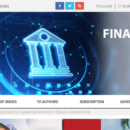
icles
Русский
O´zbe
OF ISSUES
TO AUTHORS
SUBSCRIPTION
ADVE
оҳасидаги ҳамкорликнинг ёрқин намунаcи