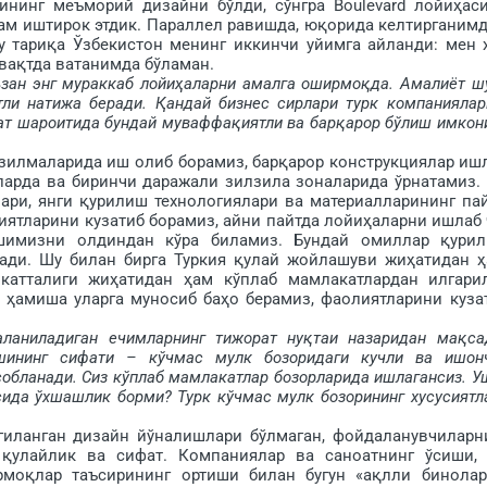
сининг меъморий дизайни бўлди, сўнгра Boulevard ло­йиҳас
ҳам иштирок этдик. Параллел равишда, юқорида келтирганимд
 та­риқа Ўзбекистон менинг иккинчи уйимга айланди: мен 
 вақтда ватанимда бўламан.
аъзан энг мураккаб лойиҳаларни амалга ошир­моқда. Амалиёт ш
тли натижа беради. Қандай бизнес сирлари турк компаниялар
ат шароитида бундай муваффақиятли ва барқарор бўлиш имкон
зилмаларида иш олиб борамиз, барқарор конструкциялар иш
дларда ва биринчи даражали зилзила зоналарида ўрнатамиз.
лари, янги қурилиш технологиялари ва материалларининг па
ятларини кузатиб борамиз, айни пайтда лойиҳаларни ишлаб 
ишимизни олдиндан кўра биламиз. Бундай омиллар қури
ади. Шу билан бирга Туркия қулай жойлашуви жиҳатидан ҳ
катталиги жиҳати­дан ҳам кўплаб мамлакатлардан илгари
з ҳамиша уларга муносиб баҳо берамиз, фаолиятларини куза
ланиладиган ечимларнинг тижорат нуқтаи назаридан мақса
шининг сифати – кўчмас мулк бозоридаги кучли ва ишон
обланади. Сиз кўплаб мамлакатлар бозорларида ишлагансиз. У
сида ўхшашлик борми? Турк кўчмас мулк бозорининг хусусиятл
анган дизайн йўналиш­лари бўлмаган, фойдаланувчиларн
қулайлик ва сифат. Компаниялар ва саноатнинг ўсиши, 
оқлар таъсирининг ортиши билан бугун «ақлли бино­лар