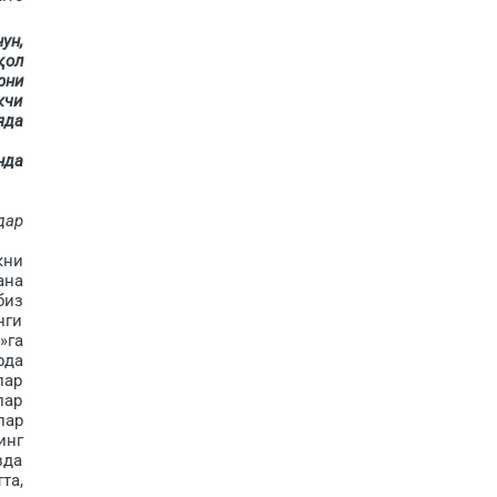
ун,
қол
рни
кчи
яда
нда
дар
кни
ана
биз
нги
»га
рда
лар
лар
лар
инг
зда
та,