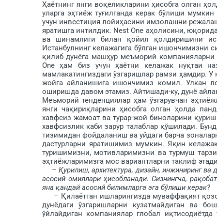
Ҳаётнинг янги воқеликларини ҳисобга олган ҳол
уларга эҳтиёж туғилганда керак бўлиши мумкин
учун инвестиция лойиҳасини имзолашни режалаш
яратишга интилдик. Nest One аҳолисини, юқорида 
ва шинамлиги билан қойил қолдиришини ист
Истанбулнинг келажагига бўлган ишончимизни с
қилиб дунёга маш­ҳур меъморий компанияларни о
One ҳам биз учун ҳаётни келажак нуқтаи на
мамлакатингиздаги ўзгаришлар рамзи ҳамдир. У 
жойга айланишига ишончимиз комил. Улкан лой
оширишда давом этамиз. Айтишади-ку, дунё айлан
Меъморий тенденциялар ҳам ўзгарувчан эҳтиёж
янги чақириқ­ларини ҳисобга олган ҳолда пан
хавфсиз жамоат ва турар-жой биноларини қуриш
хавфсизлик каби зарур талаблар қў­ши­лади. Бу
тизимидан фойдаланиш ва уйдаги барча зоналарн
дастурларни яратишимиз мумкин. Яқин келажак
туришимизни, мотивларимизни ва турмуш тарзи
эҳтиёжларимизга мос вариантларни таклиф этади
– Қурилиш, архитектура, дизайн, инжиниринг ва
асосий омиллари ҳисобланади. Сизнингча, ра­қоба
яна қандай асосий билимларга эга бўлиши керак?
– Қилаётган ишларингизда му­ваффақият қозон
дунёдаги ўзгаришларни кузатмайдиган ва бо
ўйлайдиган компаниялар глобал иқтисодиётда 