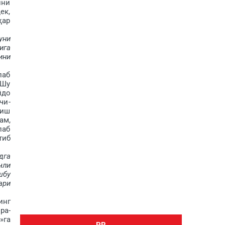
ини
ек,
ҳар
уни
ига
ини
лаб
 Шу
йдо
чи­
лиш
ам,
лаб
тиб
дга
чли
шбу
ари
инг
ра­
»га
PR