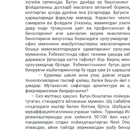
эҳтиёж ортмоқда. Бутун ду­нёда ер баҳосинин
фойдаланиш долзарб масалага айланиб бормоқд
келтирган ҳолда дунёни яна ўзгартирди. Бугунг
қарашла­рида фарқлар мавжуд. Карантин чек­
самарали ва фойдали ўтказиш, жамиятдан узил
давр энди тўлақонли ҳаёт ва профессионал ф
биноларнинг ичи қанчалик муҳим эканлигин
биноларини жиҳозлаш борасидаги орзу-умидлар ў
офис маконини мақбуллаштириш масалаларини 
бошқа мамлакатларидаги одамларнинг орзу-ум
мумкинки, Ўзбекистонда офис тизими ҳақида ха
даражаси ўртасида кат­та тафовут бор. Бироқ м
орзу-умидлар бў­лади. Ўзбекистоннинг бу­тун 
буюрувчи ишбилармонлар бу ерда ҳам ўз қа­рашла
– Қурилиш цикли анча узоқ давом этадиг
технологияларни так­лиф қилиш, балки беш-ўн йил
ҳимдир. Мутахассис сифатида ар­хитектура ва 
фикрларингизни билдирсангиз?
– Сиз мутлақо ҳақсиз. Бугун бошлаган лойиҳанг
тугагач, стандартга айланиши мумкин. Шу сабабл
соҳасидаги ишлар билан боғлиқ бўлса. Шубҳас
муваффақиятсизликка учраши тайин. Туркияда И
режалаштиришда уни кейинги 50-100 йил нуқта
пандемиядан олдин лойиҳалаштирган Nest One
этмасдан, айни пайтда зерикмасдан ушбу бин