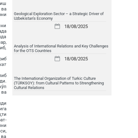
лиш
 ва
Geological Exploration Sector – a Strategic Driver of
рни
Uzbekistan’s Economy
ини
18/08/2025
ада
ида
ар,
Analysis of International Relations and Key Challenges
иб,
for the OTS Countries
риб
18/08/2025
кат
либ
The International Organization of Turkic Culture
ди.
(TÜRKSOY): from Cultural Patterns to Strengthening
кўп
Cultural Relations
 ва
лди
ига
қти
ат­
ини
си,
 ва