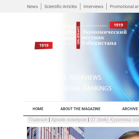
News
Scientific Articles
Interviews
Promotional art
HOME
ABOUT THE MAGAZINE
ARCHIVE 
Главная
|
Архив номеров
|
(O´zbek) Қурилиш с