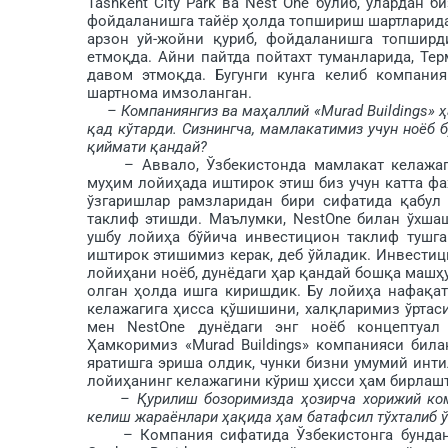
Tashkent City Park ва Nest One бўлиб, улардан 
фойдаланишга тайёр ҳолда топшириш шартларида қ
арзон уй-жойни қуриб, фойдаланишга топширд
етмоқда. Айни пайтда пойтахт туманларида, Те
давом этмоқда. Бугунги кунга келиб компани
шартнома имзоланган.
– Компаниянгиз ва маҳаллий «Murad Buildings»
қад кўтарди. Сизнингча, мамлакатимиз учун ноёб 
қиймати қандай?
– Аввало, Ўзбекистонда мамлакат келажагин
муҳим лойи­ҳада иштирок этиш биз учун катта фа
ўзгаришлар рамзларидан бири сифатида қабул 
таклиф этишди. Маълумки, NestOne билан ўхшаш
ушбу лойиҳа бўйича инвестицион таклиф тушга
иштирок этишимиз керак, деб ўйладик. Инвестиц
лойиҳани ноёб, дунёдаги ҳар қандай бошқа машҳ
олган ҳолда ишга киришдик. Бу лойиҳа нафақа
келажагига ҳисса қўшишини, халқ­ларимиз ўртас
мен NestOne дунёдаги энг ноёб концептуал
Ҳамкоримиз «Murad Buildings» компанияси бил
яратишга эриша олдик, чунки бизни умумий инти
лойиҳанинг келажагини кўриш ҳисси ҳам бир­лаш
– Қурилиш бозоримизда ҳозирча хорижий ком
келиш жараёнлари ҳақида ҳам батафсил тўхталиб ў
– Компания сифатида Ўзбекистонга бундан у