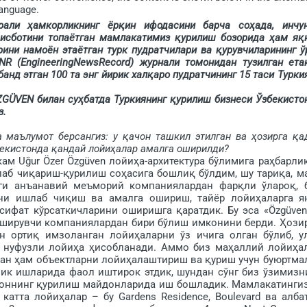
language.
 ҳамкорликнинг ёрқин ифодасини барча соҳада, инчун
 исботини топаётган мамлакатимиз қурилиш бозорида ҳам яқ
ни намоён этаётган турк пудратчилари ва қурув­чиларининг ў
NR (EngineeringNewsRecord) журнали томонидан тузилган ета
анд этган 100 та энг йирик халқаро пудратчининг 15 таси Турки
ÜVEN билан суҳбатда Туркиянинг қури­лиш бизнеси Ўзбекисто
з.
 маълумот берсангиз: у қачон ташкил этилган ва ҳозирга қа
бекистонда қандай лойиҳалар амал­га оширилди?
 Uğur Özer Özgüven лойиҳа-архитектура бўлимига раҳ­барли
аб чиқариш-қу­рилиш соҳасига бошлиқ бўлдим, шу тариқа, м
аги анъанавий меъморий компаниялардан фарқли ўлароқ, 
ни ишлаб чиқиш ва амалга ошириш, тайёр лойиҳаларга я
ифат кўрсаткичларини оширишга қаратдик. Бу эса «Özgüven
 оширувчи компаниялардан бири бўлиш имконини берди. Ҳо­зи
н ортиқ имзоланган лойиҳа­ларни ўз ичига олган бўлиб, у
 нуфузли лойиҳа ҳисоб­ланади. Аммо биз ма­ҳаллий лойиҳа
дан ҳам объектларни лойиҳалаштириш ва қуриш учун буюртма
лик ишларида фаол иштирок этдик, шундан сўнг биз ўзимизн
стоннинг қурилиш майдонларида иш бошладик. Мамлакатинги
атта лойиҳалар – бу Gardens Residence, Boulevard ва албат