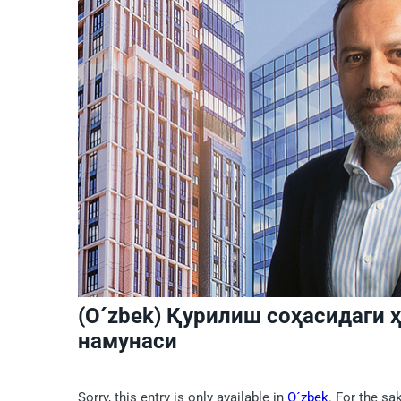
(O´zbek) Қурилиш соҳасидаги 
намунаcи
Sorry, this entry is only available in
O´zbek
. For the sa