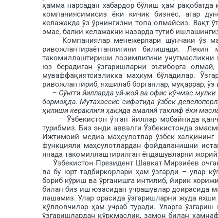
ҳамма нарсадан хабардор бўлиш ҳам рақобатда 
компаниясимисиз ёки кичик бизнес, агар дунё
келажакда ўз ўрнингизни топа олмайсиз. Вақт ў
эмас, балки келажакни назарда тутиб ишлашингиз
Компаниялар менежерлари шунчаки ўз мажб
ривожлантираётганлигини билишади. Лекин
такомиллаштириши лозимлигини унутмасликни ма
юз берадиган ўзгаришларни эътиборга олмай,
муваффақиятсизликка маҳкум бўладилар. Ўзгар
ривожлантириб, яхшилаб борганлар, муқаррар, ў
– Сўнгги йилларда уй-жой ва офис кўчмас мулки
бормоқда. Мутахассис сифатида ўзбек девелоперла
қилиши кераклиги ҳақида амалий таклиф ёки маслаҳ
– Ўзбекистон ўтган йиллар мобайнида қанчал
турибмиз. Биз энди аввалги Ўзбекис­тонда эмасм
Ижтимоий медиа маҳсулот­лар ўзбек халқининг 
функцияли маҳсулот­лардан фойдаланишни иста
янада такомиллаш­тирилган ёндашувларни жорий 
Ўзбекистон Президент Шавкат Мирзиёев очган 
ва бу юрт тадбиркорлари ҳам ўзгарди – улар к
бориб кўриш ва ўрганишга интилиб, йирик хори
билан биз иш юзасидан учрашувлар доирасида ма
лашамиз. Улар орасида ўзгаришларни жуда яхши 
қўл­ловчилар ҳам учраб туради. Уларга ўзгариш
ўзгаришлардан қўрқ­маслик, замон билан ҳамна