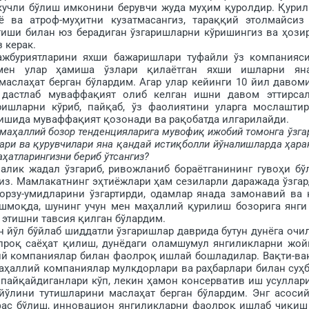
кучли бўлиш имконини берувчи жуда муҳим қу­рол­дир. Қури
 ва атроф-муҳитни кузатмасангиз, та­раққий этолмайсиз
тиши билан юз берадиган ўзгаришларни кўри­шингиз ва ҳози
 керак.
уриятларини яхши бажаришлари туфайли ўз компанияс
 мен улар ҳамиша ўзлари қилаётган яхши ишларни ян
слаҳат берган бў­лардим. Агар улар кейинги 10 йил давом
 дастлаб му­ваффақият олиб келган ишни давом эттирсал
ишларни кўриб, пайқаб, ўз фаолиятини уларга мослаштир
з ишида муваффақият қозонади ва рақобатда илгарилайди.
 маҳаллий бозор тенденцияларига мувофиқ ижобий томонга ўзга
ри ва қурувчилари яна қандай истиқболли йўналишларда ҳара­
атла­рингизни бериб ўтсангиз?
ик жадал ўзгариб, ривожланиб бораётганининг гувоҳи бў
из. Мамлакатнинг эҳти­ёжлари ҳам сезиларли даражада ўз­гар
орзу-умидларини ўзгартирди, одамлар янада замонавий ва 
шмоқда, шунинг учун мен маҳаллий қурилиш бозорига янги
этишни тавсия қилган бўлардим.
йўл бўйлаб шиддатли ўзгаришлар даврида бутун дунёга очи
ўпроқ саёҳат қилиш, дунёдаги оламшумул янгиликларни жой
жий компаниялар билан фаолроқ ишлай бошладилар. Вақти-ва
ҳал­лий компаниялар мулкдорлари ва раҳ­барлари билан суҳб
пайқайдиганлари кўп, лекин ҳа­мон консерватив иш усуллар
 йўлини тутишларини мас­лаҳат берган бўлардим. Энг асосий
фас бўлиш, инновацион янгиликларни фа­ол­роқ ишлаб чиқиш