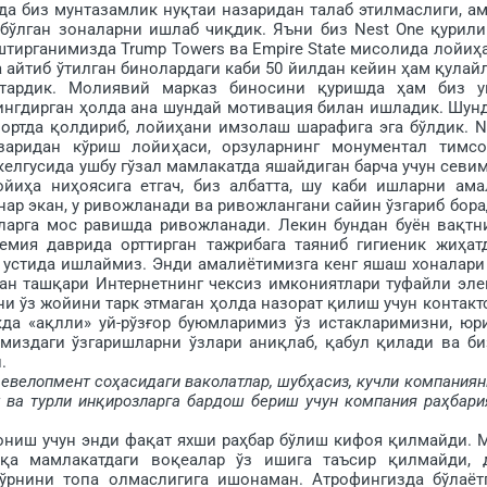
да биз мунтазамлик нуқтаи назаридан талаб этилмаслиги, а
 бўлган зоналарни ишлаб чиқдик. Яъни биз Nest One қурил
тирганимизда Trump Towers ва Empire State мисолида лойиҳ
айтиб ўтил­ган бинолардаги каби 50 йилдан ке­йин ҳам қулай
ардик. Молиявий марказ биносини қуришда ҳам биз у
ингдирган ҳолда ана шундай мотивация билан ишладик. Шун
ртда қол­дириб, лойи­ҳани имзолаш шарафига эга бўлдик. N
заридан кўриш лойиҳаси, орзуларнинг монументал тимсо
келгусида ушбу гўзал мамлакатда яшайдиган барча учун севи
иҳа ниҳоясига етгач, биз албатта, шу каби ишларни ама
ар экан, у ривожланади ва ривожлангани сайин ўзгариб бора
ларга мос равишда ривожланади. Лекин бундан буён вақтн
демия даврида орттирган тажрибага таяниб гигиеник жиҳат
 устида ишлаймиз. Энди амалиётимизга кенг яшаш хоналари
ндан ташқари Интернетнинг чексиз имкониятлари туфайли эле
и ўз жойини тарк этмаган ҳолда назорат қилиш учун контакт
да «ақлли» уй-рўзғор буюмларимиз ўз истакларимизни, юр
миздаги ўзгаришларни ўзлари аниқлаб, қабул қилади ва би
.
 девелопмент соҳасидаги ваколатлар, шубҳасиз, кучли компаниян
т ва турли инқирозларга бардош бериш учун компания раҳба­ри
иш учун энди фақат яхши раҳбар бўлиш кифоя қилмайди. 
шқа мамлакатдаги воқеалар ўз ишига таъсир қилмайди, 
ўрнини топа олмаслигига ишонаман. Атрофингизда бўла­ёт