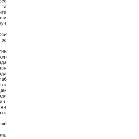
эса
 та
ига
иши
чун
оси
 ва
гик
қур
ида
дан
нда
лаб
тга
ҳам
нда
ин.
ини
тто
риб
 иш