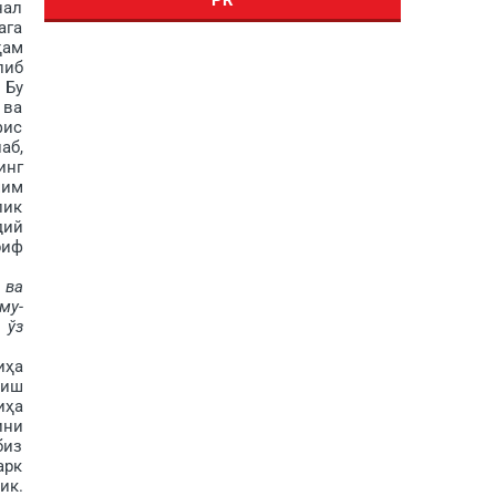
нал
ага
ҳам
либ
 Бу
 ва
фис
аб,
инг
шим
лик
дий
риф
 ва
му­
 ўз
иҳа
лиш
иҳа
ини
биз
арк
ик.