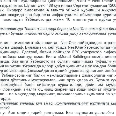
биз 3 та лот муаллифлари ҳисобланамиз, 4-лот – Nest Oneни 
у­раяпмиз. Шунингдек, 138 кун ичида Сергели туманида 1200
ик, Сирдарё вилоятида 4 мингта уй-жой қурилиши ниҳояс
рмиз шаҳрида яна бир неча инфратузилма объектлари қу­рил
я томонидан Ўзбекистонда жами 10 мингта уйни қуриш у
 ҳамкорлигида Тошкент шаҳрида биринчи NestOne осмонўпар бин
бўлган бундай иншоотни барпо этишда ушбу ҳамкорликнинг ўрни
инг тимсолига айланадиган NestOne лойиҳасидек страте
хр ва шараф. Биламизки, келгусида NestOne Ўзбекистонда чу
қилинади. Даст­лаб, бизни лойиҳага ЕРC-контрактор сифат
 лойиҳа мавжуд эмас. Бизга «Murad Buildings» компанияси
нида, биз янги Ўзбекистонга бўлган ишончимиз туфайли у
ия киритиш тўғрисида қарор қабул қилинган илк кундан бош
ур объектларга ўхшамайдиган қилиб қуриш зарурлигини иноба
т Ўзбекистоннинг, балки мамлакатларимиз ҳамкорлигининг 
идаги дўстликни мус­таҳкамлашини орзу қиламиз. Бугунги ку
 осмонўпар бино сифатида кўрсатилади, дейишим мумк
ан лойиҳа­ни амалга ошириш жараёнида яхши меҳнат муҳит
лиш ва мақсадлар, маданият, анъаналарнинг яқинлиги ва ҳа
тирди.
паниялар унчалик кўп эмас. Компаниянгизнинг юртимизга ки
тсак?
ч йил олдин кириб келганмиз. Биз якунлаган дастлабки