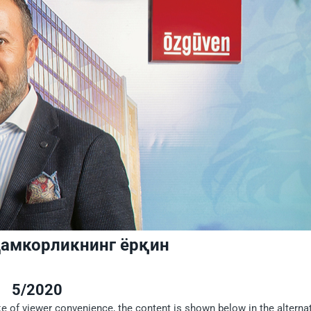
ҳамкорликнинг ёрқин
5/2020
ke of viewer convenience, the content is shown below in the alterna