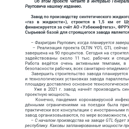
Об этом проекте читайте в интервью Генераль
Рауповича нашему изданию.
Завод по производству синтетического жидкого 
«газ в жидкос­ти»), строится в 1,5 км от 
финансируется за счёт АО «Узбекнефтегаз», ФРРУ
Сырьевой базой для строящегося завода являетс
– Фахритдин Раупович, когда планируется завер
– Реализация проекта OLTIN YO‘L GTL сейчас 
завершена на 90 процентов. Сегодня на строите
задействованы около 11 тыс. рабочих и специ
Работа ведётся очень активными темпами, в 
безопасности рабочих, всех санитарно-эпидемиол
Завершить строительство завода планируется в
и технологических установках завода параллель
площадку доставлено основное технологическое о
Уже в 2021 г. завод начнёт производить синт
проектную мощность.
Конечно, пандемия коронавирусной инфекции
дёнными ограничениями на поездки была прио
практически все консультации с иностранными п
завод организовываются, по мере возможности, 
– С началом производства на заводе GTL будет 
республику. Каковы запланированные мощности пре