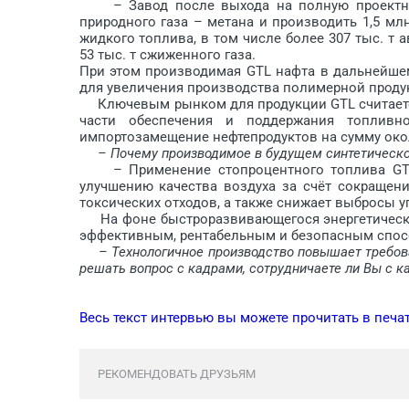
– Завод после выхода на полную проектную 
природного газа – метана и производить 1,5 мл
жидкого топлива, в том чис­ле более 307 тыс. т 
53 тыс. т сжиженного газа.
При этом производимая GTL наф­та в дальнейше
для увеличения производства полимерной продук
Ключевым рынком для продукции GTL считается
части обеспечения и поддержания топливно
импортозамещение нефтепродуктов на сумму окол
– Почему производимое в будущем синтетическое
– Применение стопроцентного топлива GTL в
улучшению качества воздуха за счёт сокращен
токсических отходов, а также снижает выбросы уг
На фоне быстроразвивающегося энергетическог
эффективным, рентабельным и безопасным спос
– Технологичное производство повышает требов
решать воп­рос с кадрами, сотрудничаете ли Вы с к
Весь текст интервью вы можете прочитать в печа
РЕКОМЕНДОВАТЬ ДРУЗЬЯМ