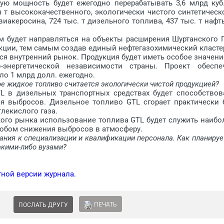
мощность будет ежегодно перерабатывать 3,6 млрд куб
н т высококачественного, экологически чистого синтетическ
авиакеросина, 724 тыс. т дизельного топлива, 437 тыс. т нафт
м будет направляться на объекты расширения Шуртанс­кого 
ции, тем самым создав единый нефтегазохимический класте
 внутренний рынок. Продукция будет иметь особое значени
-энергетической независимости страны. Проект обеспе
о 1 млрд долл. ежегодно.
 жидкое топ­ливо считается экологически чис­той продукцией?
 дизельных транспортных средствах будет способствов
ия выбросов. Дизельное топливо GTL сгорает практически 
лекислого газа.
о рынка использование топлива GTL будет служить наибо
обом снижения выбросов в атмосферу.
ания к специализации и квалификации персонала. Как планируе
акими-либо вузами?
тной версии журнала.
ПЕЧАТЬ
ПОСЛАТЬ ДРУГУ