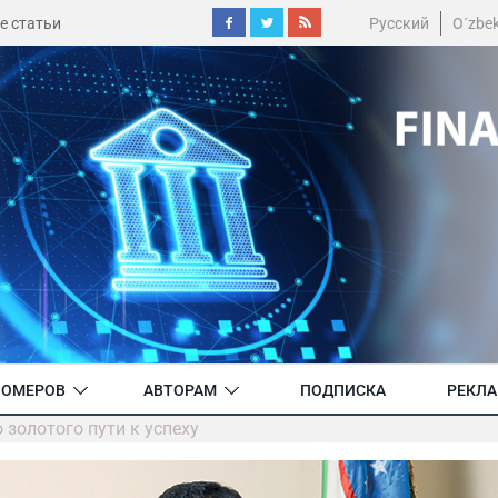
е статьи
Русский
O´zbe
НОМЕРОВ
АВТОРАМ
ПОДПИСКА
РЕКЛ
 золотого пути к успеху