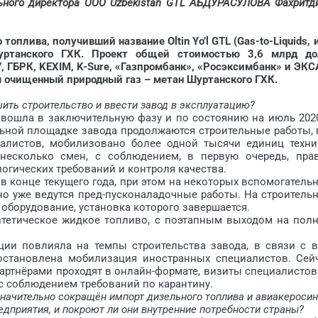
ного директора ООО Uzbekistan GTL АБДУРАСУЛОВА Фахритд
топлива, получивший название Oltin Yo’l GTL (Gas-to-Liquids, 
Шуртанского ГХК. Проект общей стоимостью 3,6 млрд до
, ГБРК, KEXIM, K-Sure, «Газпромбанк», «Росэксимбанк» и ЭКС
я очищенный природный газ – метан Шуртанского ГХК.
шить строительство и ввести завод в эксплуатацию?
вошла в заключительную фазу и по состоянию на июль 2020
льной площадке завода продолжаются строительные работы, 
алистов, мобилизовано более одной тысячи единиц техни
несколько смен, с соблюдением, в первую очередь, пра
огических требований и контроля качества.
 конце текущего года, при этом на некоторых вспомогатель
но уже ведутся пред-пусконаладочные работы. На строитель
бору­дование, установка которого завер­шается.
етическое жидкое топ­ливо, с поэтапным выходом на пол
 повлияла на темпы строительства завода, в связи с в
становлена мобилизация иностранных специалистов. Сей
артнёрами проходят в онлайн-формате, визиты специалис­тов
с соблюдением требований по карантину.
значительно ­сокращён импорт дизельного топлива и авиакеросин
дприятия, и покроют ли они внутренние потребности страны?