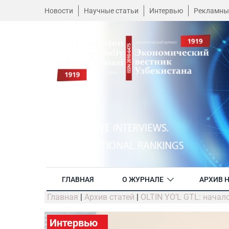
Новости
Научные статьи
Интервью
Рекламны
ГЛАВНАЯ
О ЖУРНАЛЕ
АРХИВ 
Главная
|
Архив статей
|
OLTIN YO’L GTL: начало
Интервью