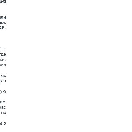
ина
или
лл.
АР.
 г.
где
ки.
вил
ных
ную
ную
ве­
час
 на
а в