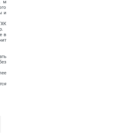
. м
ого
ы и
ГХК
р.
е в
чит
ать
без
лее
тся