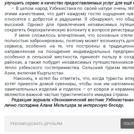
улучшить сервис и качество предоставляемых услуг для ещё 
– В целом народ Узбекистана по своей натуре очень тёп
этими качествами, что даёт каждому гостю ощущение чув
относятся с добротой и радушием. Я обнаружил, что об
высокий. Однако для привлечения независимых путеше
сократить бюрократическую волокиту в вопросе регист­раци
У меня сложилось впечатление, что основные отели в
полностью забронированы, поэтому может возникнуть до
сервиса, особенно на те, что построены в традиционн
направленная на поощрение индивидуальных предприн
особенно в сельской местности, принесёт пользу в соз
районах, а также побудит независимых путешественников
тепло узбекского гостеприимства. Сельский туризм явля
Азии, включая Кыргызстан.
Наконец, я хотел бы отметить, что, когда туристы впе
хотят привезти домой сувениры, чтобы они им напоминал
замечательных изделий и поделок – от ковров и керамики
являются важной ­частью туристического имиджа страны.
Редакция журнала «Экономический вестник Узбекистана» 
лично господина Алана Мельтцера за интересную беседу.
РЕКОМЕНДОВАТЬ ДРУЗЬЯМ
ПОСЛ