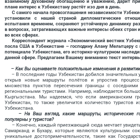
взаимному духовному обогащению и уважению, дарит при
плане интерес к Узбекистану растёт изо дня в день.
С самого начала провозглашения независимости Узбеки
установили с нашей страной дипломатические отноше
испытания временем, сохраняют устойчивую динамику раз
в вопросах, затрагивающих важные интересы обеих стран и
во всех сферах.
Корреспондент журнала «Экономический вестник Узбекис
посла США в Узбекистане – господину Алану Мельтцеру с
потенциале Узбекистана, его историко-культурном наследи
данной сфере. Предлагаем Вашему вниманию текст интервь
– Как Вы оцениваете положительные изменения в развитии
– В последние годы Узбекистан добился значительных ус
открыв новые маршруты полётов и упростив процесс 
множества пунктов пересечения границы с соседними 
региональными туристами. Например, наблюдается большо
Кыргызстана. Мы надеемся, что если американским г
Узбекистан, то также увеличится количество туристов 
Узбекистана.
– На Ваш взгляд, какие маршруты, исторические го
популярны у туристов?
– Конечно, каждый приезжающий сюда мечтает увидеть з
Самарканд и Бухару, которые являются культурными со
уникальные достопримечательности, такие как Государс