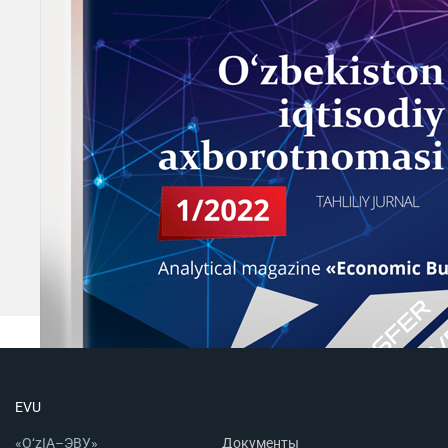
EVU
«O‘zIA–ЭВУ»
Документы