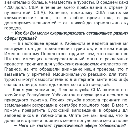
значительно больше, чем местные туристы. В среднем кажд
4200 долл. США в течение всего пребывания в стране 
путешествий США). Конечно, поскольку США настольк
климатические зоны, то в любое время года, в р
достопримечательностей – от пляжей до горнолыжных ку
городов.
– Как бы Вы могли охарактеризовать сегодняшнее развит
сферы туризма?
– В настоящее время в Узбекистане ведётся активная 
инструментов для привлечения туристов, и в этом вопр
Именно поэтому Посольство гордится тем, что оказало 
Штатов, имеющих непосредственный опыт в рекламных т
провести тренинги для узбекских кинодокументалистов п
Главное, на что обращали внимание наши тренеры, это 
вызывать у зрителей эмоциональную реакцию, для того
туристы могут самостоятельно в интернете найти всю ин
сначала они должны вдохновиться этой поездкой.
Как я уже упоминал, Лесная служба США активно сотр
хозяйству Республики Узбекистан и служащими лесного х
природного туризма. Лесная служба провела тренинги п
земельными ресурсами в сентябре прошлого года. В мае т
помочь превратить Сукокский заповедник в образец дл
заповедников в Узбекистане. Опять же, мы видим, что п
дольше в стране и посетить менее популярные места посл
– Чего не хватает туристической сфере Узбекистана?