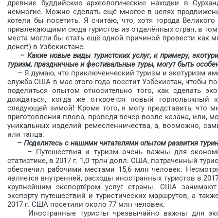
древние буддийские археологические находки в Сурхан
немногие. Можно сделать ещё многое в целях продвижени
хотели бы посетить. Я считаю, что, хотя города Великог
привлекающими сюда туристов из отдалённых стран, в том
места могли бы стать ещё одной причиной провести как 
денег!) в Узбекистане.
– Какие новые виды туристских услуг, к примеру, экотур
туризм, праздничные и фестивальные туры, могут быть особе
– Я думаю, что приключенческий туризм и экотуризм име
служба США в мае этого года посетит Узбекистан, чтобы 
поделиться опытом относительно того, как сделать эк
дождаться, когда же откроется новый горнолыжный ку
следующей зимой! Кроме того, я могу представить, что мн
приготовления плова, проведя вечер возле казана, или, 
уникальных изделий ремесленничества, а, возможно, са
или танца.
– Поделитесь с нашими читателями опытом развития тури
– Путешествия и туризм очень важны для экономик
статистике, в 2017 г. 1,0 трлн долл. США, потраченный тур
обеспечил рабочими местами 15,6 млн человек. Несмотря
является внутренней, расходы иностранных туристов в 2017
крупнейшим экспортёром услуг страны. США занимаю
экспорту путешествий и туристических маршрутов, а так
2017 г. США посетили около 77 млн человек.
Иностранные туристы чрезвычайно важны для эконо