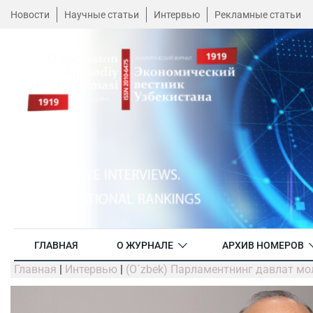
Новости
Научные статьи
Интервью
Рекламные статьи
ГЛАВНАЯ
О ЖУРНАЛЕ
АРХИВ НОМЕРОВ
Главная
|
Интервью
|
(O´zbek) Парламентнинг давлат мо