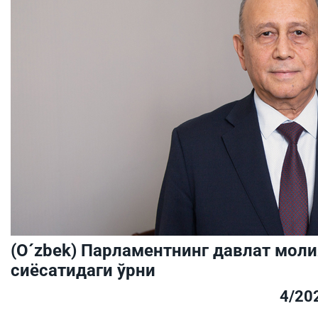
(O´zbek) Парламентнинг давлат мол
сиёсатидаги ўрни
4/20