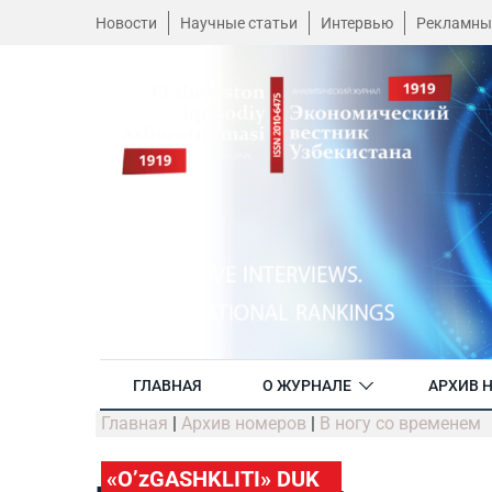
Новости
Научные статьи
Интервью
Рекламны
ГЛАВНАЯ
О ЖУРНАЛЕ
АРХИВ 
Главная
|
Архив номеров
|
В ногу со временем
«O’zGASHKLITI» DUK