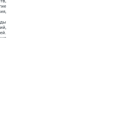
тв,
гие
ия,
оды
ий,
ей.
ния
кже
ода
й»,
ния
ной
сы,
ОГ»
ном
ого
ием
но-
вой
Это
ных