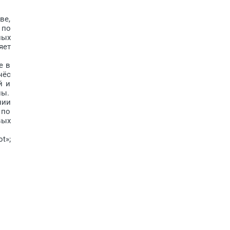
ве,
 по
ных
яет
е в
нёс
й и
ны.
нии
 по
вых
t»;