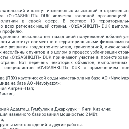
тельский институт инженерных изысканий в строительст
ра «O’zGASHK­LITI» DUK является головной организацией
политики в своей сфере. В составе 13 территориаль
 всех регионах нашей страны, «O’zGASHK­LITI» DUK выполн
 про­филю.
новало несколько лет назад свой полувековой юбилей уж
льности институт совмест­но с территориальными филиалами в
е развития градостроительства, транспортной, ин­же­нерно
 населённых пунктов и в целом в процесс урбани­зации стра
 «O’zGASHKLITI» DUK при­нимают участие в проектирова
й страны. Вот перечень некоторых объектов, выполненных
ний специалистов «O’zGASHK­LITI» DUK с применением но
ПВХ) каустической со­ды наметанола на базе АО «Navoiy­azo
 на базе АО «Na­voiy­azot»;
ия Ангрен–Пап;
искен;
й Адам­таш, Гумбулак и Джаркудук – Янги Кизилча;
ия на­земного базирования мощностью 2 МВт;
и;
уппы месторождений и другие работы.