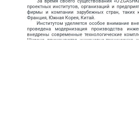
За время своего существования «O‘ZGASHKLIT
проектных институтов, организаций и предпри
фирмы и компании зарубежных стран, таких ка
Франция, Южная Корея, Китай.
Институтом уделяется особое внимание внедр
проведена модернизация производства инжен
внедрены современные технологические компл
Широко применяются инженерно-технические 
земли из космоса на базе ICT-технологий.
С целью подготовки специалистов, способны
реализа­ции задач, определённых Пос­тановле­ни
№ ПП-847 «О мерах по дальнейшему совершенст­в
институтом осуществляется под­готовка и переп
научно-техничес­кого прогресса, пере­довой заруб
Например, для повышения квалификации в об
деятельности сотрудники института выезжали в 
для чего приглашаются специ­алисты фирмы 
(Россия) и др. Особое внимание уделяется в
производстве института организованы курсы п
обеспечения градостроительной деятельности
средств технической помощи (гранта) Республики
Институт оснащён новейшей техникой и техноло
программными комплексами для выпуска проду
техники, и в том числе автоматизированными си
ставит его в один ряд с передовыми междун