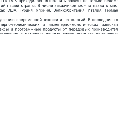
I» DUK приходилось выполнять заказы не только ведомс
ятий нашей страны. В числе заказчиков можно назвать мно
к США, Турция, Япония, Великобритания, Италия, Герман
ению современной техники и технологий. В последние г
ерно-геодезических и инженерно-геологических изыскан
ексы и программные продукты от передовых производител
изыскания с помощью данных дистанционного зондирова
х эффективно использовать современную технику, а та
ем Президента Респуб­лики Узбекис­тан от 29 апреля 2008 г
ованию деятельности про­ектно-изыс­кательских организаци
одготовка кадров. Спе­циалисты института изу­чают достиже
еж­ный опыт.
ласти геоинформационного обеспечения градостроитель
г. Москва и Респуб­лику Корея. Проводятся специальные кур
«GOREX analytGmbH» (Германия), компании «КРЕДО-ДИАЛ
оспитанию молодых специалистов. Для них при централь
овышения квалификации, а при Институте гео­информационн
 был соз­дан Учебно-консультативный центр с привлечен
 Корея.
гиями, владеет арсеналом современных геосистем, аппарат
кции, а также большим парком специализированной бу­ро
стемами для проведения лабораторных испытаний грун­тов. 
ародными организациями. А наличие штата высококласс