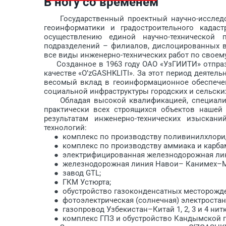
В ногу со временем
Государственный проектный научно-исследова
геоинформатики и градо­строительного кадаст
осуществлению единой научно-технической 
подразделений – филиалов, дислоцированных во
все виды инженерно-технических работ по своему
Созданное в 1963 году ОАО «УзГИИТИ» отпразд
качестве «O’zGASHK­LITI». За этот период деяте
весомый вклад в геоинформационное обеспечени
социальной инфраструктуры городских и сельских
Обладая высокой квалификацией, специалисты
практически всех строящихся объек­тов на­ше
результатам ин­женерно-техничес­ких изыс­ка
технологий:
● комплекс по производству поли­винилхлорида (
● комплекс по производству аммиака и карбамида
● электрифицированная железнодорожная лин
● железнодорожная линия ­Навои– Канимех–М
● завод GTL;
● ГКМ Ус­тюрта;
● обустройство газоконденсатных месторождени
● фотоэлектрическая (солнечная) электростанц
● газопровод Узбекистан–Китай 1, 2, 3 и 4 нитк
● комплекс ГПЗ и обустройство Кандымской гр