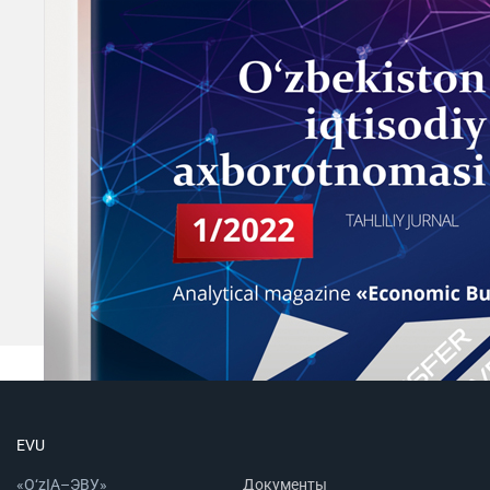
EVU
«O‘zIA–ЭВУ»
Документы