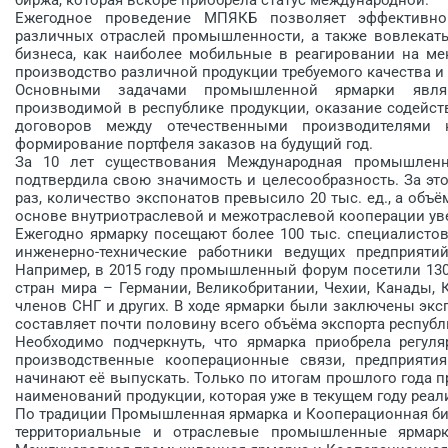
Ежегодное проведение МПЯКБ позволяет эффективно
различных отраслей промышленности, а также вовлекат
бизнеса, как наиболее мобильные в реагировании на м
производство различной продукции требуемого качества и
Основными задачами промышленной ярмарки явля
производимой в республике продукции, оказание содейст
договоров между отечественными производителями н
формирование портфеля заказов на будущий год.
За 10 лет существования Международная промышленн
подтвердила свою значимость и целесообразность. За эт
раз, количество экспонатов превысило 20 тыс. ед., а об
основе внутриотраслевой и межотраслевой кооперации уве
Ежегодно ярмарку посещают более 100 тыс. специалистов
инженерно-технические работники ведущих предприятий
Например, в 2015 году промышленный форум посетили 130
стран мира – Германии, Великобритании, Чехии, Канады, К
членов СНГ и других. В ходе ярмарки были заключены эксп
составляет почти половину всего объёма экспорта республ
Необходимо подчеркнуть, что ярмарка приобрела регул
производственные кооперационные связи, предприяти
начинают её выпускать. Только по итогам прошлого года 
наименований продукции, которая уже в текущем году реа
По традиции Промышленная ярмарка и Кооперационная бирж
территориальные и отраслевые промышленные ярмарки