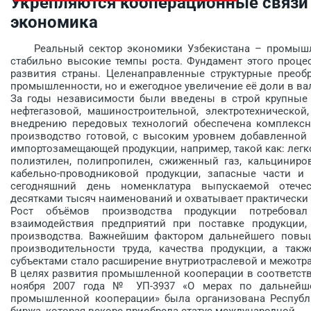
Укрепляются кооперационные связи 
экономика
Реальный сектор экономики Узбекистана – промышлен
стабильно высокие темпы роста. Фундамент этого проце
развития страны. Целенаправленные структурные преоб
промышленности, но и ежегодное увеличение её доли в ва
За годы независимости были введены в строй крупные
нефтегазовой, машиностроительной, электротехнической,
внедрению передовых технологий обеспечена комплексна
производство готовой, с высоким уровнем добавленной 
импортозамещающей продукции, например, такой как: легк
полиэтилен, полипропилен, сжиженный газ, кальциниро
кабельно-проводниковой продукции, запасные части и
сегодняшний день номенклатура выпускаемой отече
десятками тысяч наименований и охватывает практически 
Рост объёмов производства продукции потребовал
взаимодействия предприятий при поставке продукции,
производства. Важнейшим фактором дальнейшего повыш
производительности труда, качества продукции, а так
субъектами стало расширение внутриотраслевой и меж­от
В целях развития промышленной кооперации в соответств
ноября 2007 года № УП-3937 «О мерах по дальнейш
промышленной кооперации» была организована Рес­пуб
биржа, которая вскоре приобрела статус международной.