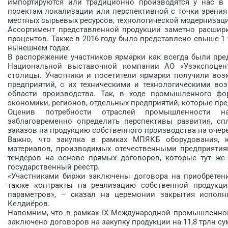
импортируются или традиционно производятся у нас в 
проектам локализации или перспективной с точки зрения
местных сырьевых ресурсов, технологической модернизаци
Ассортимент представленной продукции заметно расшири
процентов. Также в 2016 году было представлено свыше 1
нынешнем годах.
В распоряжение участников ярмарки как всегда были пр
Национальной выставочной компании АО «Узэкспоцен
столицы. Участники и посетители ярмарки получили воз
предприятий, с их техническими и технологическими в
области производства. Так, в ходе промышленного фо
экономики, регионов, отдельных предприятий, которые пр
Оценив потребности отраслей промышленности на
заблаговременно определить перспективы развития, сп
заказов на продукцию собственного производства на очер
Важно, что закупка в рамках МПЯКБ оборудования, к
материалов, производимых отечественными предприятия
тендеров на основе прямых договоров, которые тут же
государственный реестр.
«Участниками биржи заключены договора на приобретение
также контракты на реализацию собственной продукци
параметров», – сказал на церемонии закрытия испол
Келдиёров.
Напомним, что в рамках IX Международной промышленной
заключено договоров на закупку продукции на 11,8 трлн су