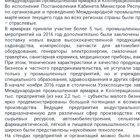
Международная промышленная ярмарка и Кооперационная
Во исполнение Постановления Кабинета Министров Респуб
по организации и проведению Международной промышленн
марте-июне текущего года во всех регионах страны были п
– отраслевые.
В ярмарках приняли участие более 5 тыс. промышленных
мероприятий на 2016 год дополнительно были заключены д
поставку новых видов высококачественной продукции:
садоводства, компрессоры, запчасти для автомоби
оборудование, генераторы электроэнергии, смазочные
травертин, санитарная керамика, медицинские приборы, ва
При этом, технические характеристики и качество продук
бизнеса и частного предпринимательства, не уступали з
только у промышленных предприятий, но и учрежде
специального образования, здравоохранения и других сфер
В начале ноября 2016 года в столичном Узэкспо­центре за
Международная промышленная ярмарка и ­Кооперационн
тыс. предприятий (из них 2,2 тыс. – субъекты малого биз
ярко продемонстрированы большой потенциал и возмож
производства. Ведущие предприятия индустриальн
предназначенную для различных сфер производства: ге
сырьевых ресурсов, автомобилестроения, сельхозма
фармацевтической, лёгкой и пищевой промышленности, стр
широко были представлены наукоёмкие технологии.
На стендах предприятий и организаций можно было озн