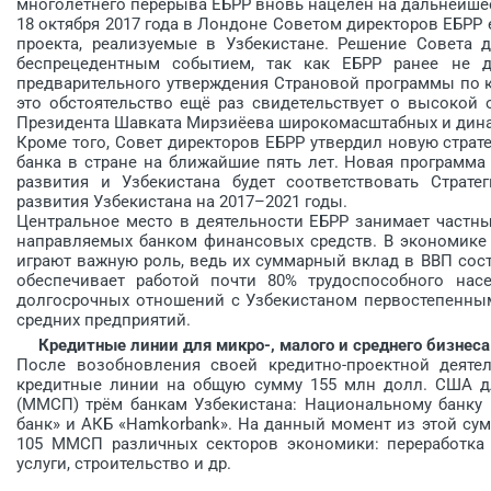
многолетнего перерыва ЕБРР вновь нацелен на дальнейшее
18 октября 2017 года в Лондоне Советом директоров ЕБР
проекта, реализуемые в Узбекистане. Решение Совета 
беспрецедентным событием, так как ЕБРР ранее не д
предварительного утверж­дения Страновой программы по к
это обстоятельство ещё раз свидетельствует о высокой
Президента Шавката Мирзиёева широкомасштабных и дин
Кроме того, Совет директоров ЕБРР утвердил новую страт
банка в стране на ближайшие пять лет. Новая программа
развития и Узбекистана будет соответствовать Страт
развития Узбекистана на 2017–2021 годы.
Центральное место в деятельности ЕБРР занимает частны
направляемых банком финансовых средств. В экономике 
играют важную роль, ведь их суммарный вклад в ВВП сос
обеспечивает работой почти 80% трудоспособного нас
долгосрочных отношений с Узбекистаном первостепенным
средних предприятий.
Кредитные линии для микро-, малого и среднего бизнеса
После возобновления своей кредитно-проектной деятел
кредитные линии на общую сумму 155 млн долл. США дл
(ММСП) трём банкам Узбекистана: Национальному банку 
банк» и АКБ «Hamkorbank». На данный момент из этой су
105 ­ММСП различных секторов экономики: переработка
услуги, строительство и др.