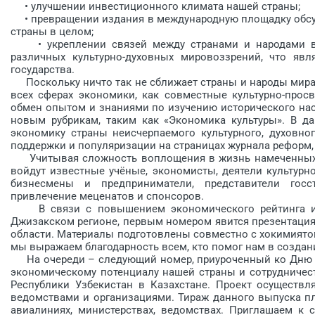
• улучшении инвестиционного климата нашей страны;
• превращении издания в международную площадку обсу
страны в целом;
• укреплении связей между странами и народами в р
различных культурно-духовных мировоззрений, что явл
государства.
Поскольку ничто так не сближает страны и народы мира,
всех сферах экономики, как совместные культурно-просв
обмен опытом и знаниями по изучению исторического нас
новым рубрикам, таким как «Экономика культуры». В да
экономику страны неисчерпаемого культурного, духовно
поддержки и популяризации на страницах журнала реформ,
Учитывая сложность воплощения в жизнь намеченных ц
войдут известные учёные, экономисты, деятели культурн
бизнесмены и предприниматели, представители госст
привлечение меценатов и спонсоров.
В связи с повышением экономического рейтинга и 
Джизакском регионе, первым номером явится презентаци
области. Материалы подготовлены совместно с хокимиятом
мы выражаем благодарность всем, кто помог нам в создан
На очереди – следующий номер, приуроченный ко Дню н
экономическому потенциалу нашей страны и сотрудничеств
Республики Узбекистан в Казахстане. Проект осуществл
ведомствами и организациями. Тираж данного выпуска пла
авиалиниях, министерствах, ведомствах. Приглашаем к с