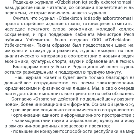
Редакция журнала «O‘zbekiston iqtisodiy axborotnomasi
вам, дорогие наши читатели, со словами приветствия и в
перемены, которые коснулись нашего журнала.
Считая, что журнал «O‘zbekiston iqtisodiy axborotnomas
просто старейшее издание страны, готовящееся отметить 
наследие печатного слова экономики, молодой коллек
сохранения, и при поддержке Кабинета Министров Рес­
публики Узбекистан было создано ООО «O‘zbe­kiston i
Узбекистана». Таким образом был предоставлен шанс н
импульс и стимул для развития, журнал выходит на но
аналитического материала в соответствии с новыми задач
экономики, культуры, спорта, науки и об­разования, в те
Благодарим всех учёных и Редакционный совет журнала, 
остался равнодушным и поддержал в трудную минуту.
Наш журнал живёт и будет жить только благодаря вам
дальнейшее сотрудничество со всеми заинтересован
юридическими и физическими лицами. Мы, в свою очередь
вас и достойно выполнить все принятые на себя обязатель
Согласно «Стратегии действий по дальнейшему развитию
новом, более инновационном формате. Основной целью жу
• расширении социально-экономического сотрудничества
• организации единого информационного пространства р
• взаимодействии науки и образования, культуры и иску
в рамках инновационных процессов и проектов;
• повышении конкурентоспособности республики на мир