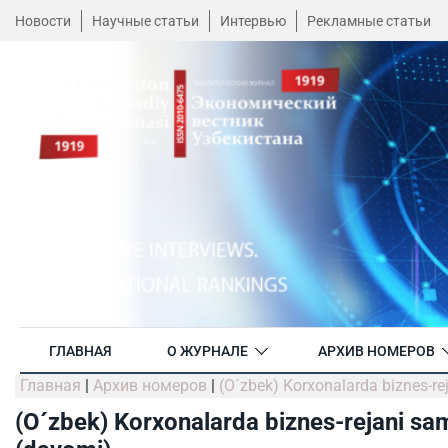
Новости
Научные статьи
Интервью
Рекламные статьи
ГЛАВНАЯ
О ЖУРНАЛЕ
АРХИВ НОМЕРОВ
Главная
|
Архив номеров
|
(O´zbek) Korxonalarda biznes-reja
(O´zbek) Korxonalarda biznes-rejani samar