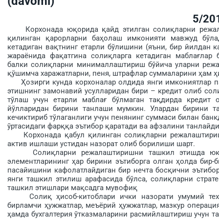
(davomi)
5/20
Корхонада юқорида қайд этилган солиқларни режалашт
қилинган қарорларни баҳолаш имконияти мавжуд бўлад
кетадиган вақтнинг етарли бўлишини (яъни, бир йилдан 
жараёнида фақатгина со­лиқ­ларга кетадиган маблағлар 
балки солиқларни минималлаштириш бўйича уларни режа
қўшимча харажатларни, пеня, штрафлар суммаларини ҳам ҳ
Ҳозирги кунда корхоналар олдида янги имкониятлар па
этишнинг замонавий усулларидан би­ри – кредит олиб соли
тўлаш учун етарли маблағ бўлмаган тақдирда кредит о
йўлларидан бирини танлаши мумкин. Улардан бирини та
кечиктириб тўлаганлиги учун пенянинг суммаси билан банк
ўртасидаги фарқ­қа эътибор қаратади ва афзалини тан­лайди
Корхонада қабул қилинган солиқ­ларни режалаштириш 
актив ишлаши устидан назорат олиб борилиши шарт.
Солиқларни режалаштиришни ташкил этишда юқори
элементларининг ҳар бирини эътиборга олган ҳолда бир-
пасайишини кафолатлайдиган бир нечта босқични эътибор
янги ташкил этилиш арафасида бўлса, солиқларни стра
ташкил этиш­лари мақсадга мувофиқ
Солиқ ҳисоб-китоблари ички назорати умумий техно
бирламчи ҳужжатлар, меъёрий ҳуж­жатлар, мазкур операция
ҳамда бухгалтерия ўтказма­ларини расмийлаштириш учун та­