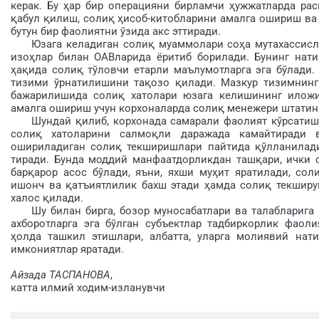
керак. Бу ҳар бир опе­ра­ция­ни бир­ламчи ҳужжатларда ра
қабул қилиш, со­лиқ ҳи­соб-китобларини амалга ошириш ва
бутун бир фаолиятни ўзида акс эттиради.
Юзага келадиган солиқ муаммолари соҳа мутахассислар
изоҳлар билан ОАВларида ёритиб борилади. Бунинг нат
ҳақида солиқ тўловчи етарли маълу­мотларга эга бўлади.
тизими ўрнатилишини та­қозо қилади. Мазкур тизимнин
бажарилишида со­лиқ хатолари юзага келишининг илож
амалга ошириш учун корхоналарда солиқ менежери штатин
Шундай қилиб, корхонада самарали фаолият кўрсатиши
солиқ хатоларини салмоқли даражада камайтиради 
ошириладиган солиқ текширишлари пайтида қўлланилад
тиради. Бунда моддий манфаатдорликдан ташқари, ички с
барқарор асос бўлади, яъни, ях­ши муҳит яратилади, со
ишонч ва қатъиятлилик бахш этади ҳамда солиқ текширу
халос қилади.
Шу билан бирга, бозор муносабатлари ва талабларига 
ахборотларга эга бўлган субъ­ектлар тадбиркорлик фаоли
ҳолда ташкил этишлари, албатта, уларга молиявий нати
имкониятлар яратади.
Айзада ТАСПАНОВА
,
катта илмий ходим-изланувчи