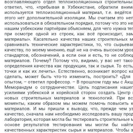
возглавляющего отдел теплоизоляционных строительных
ответил, что, «пребывая в Узбекистане, обратили вним
используется теплоизоляционный материал, т.е. ведётс
этого нет дополнительной изоляции. Мы считаем это н
использоваться в обязательном порядке, потому что это 
нашим узбекским партнёрам объясняем, для чего нужна те
при осмотре одной из строек, как всё происходит, за
материалы». Касательно качества наших строительных м
сравнивать технические характерис­тики, то, что сырьев
качеству, по моему мнению, ещё не на очень высоком уров
стандартов, обозначений, а если они и есть, то не собл
материалов. Почему? Потому что, видимо, у вас нет так
определения качества как продукции, так и сырья. То есть
точки и как их лечить». Естественно, возникает вопрос 
сделать, может быть что-то изменить, построить? «Для
опытом, – ответил профессор. – В прошлом году мы с А
Меморандум о сотрудничестве. Цель подписания нашег
усилиями узбекской и корейской сторон создать Центр
новых строительных материалов и технологий. При вс
моменты, каким образом мы можем помочь повысить ка
материалов. И мы пришли к выводу, что, прежде чем уз
качество, сначала нам необходимо исследовать вашу про
лаборатория, которая могла бы тестировать строительные м
основе результатов тестирования мы могли бы найт
качественных характерис­тик сырья и материалов. Чтобы