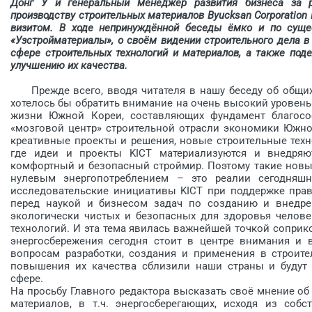
Донг У и генеральный менеджер развития бизнеса за 
производству строительных материалов Byucksan Corporation
визитом. В ходе непринуждённой беседы ёмко и по суще
«Узстройматериалы», о своём видении строительного дела в
сфере строительных технологий и материалов, а также по
улучшению их качества.
Прежде всего, вводя читателя в нашу беседу об общих и
хотелось бы обратить вни­мание на очень высокий уровен
жизни Южной Кореи, составляющих фундамент благосост
«мозговой центр» строительной отрасли экономики Южно
креативные проекты и решения, новые строительные техно
где идеи и проекты KICT материализуются и внедряют
комфортный и безопасный строймир. Поэтому такие новые
нулевым энергопотреб­лением – это реалии сегодняшн
исследовательские инициативы KICT при поддержке пра
перед наукой и бизнесом задач по созданию и внед­ре
экологически чистых и безопасных для здоровья челов
технологий. И эта тема явилась важнейшей точкой соприк
энерго­сбережения сегодня стоит в центре внимания и 
вопросам разработки, создания и применения в строител
повышения их качества сблизили наши страны и будут 
сфере.
На просьбу Главного редактора высказать своё мнение о
материалов, в т.ч. энергосберегающих, исходя из собс