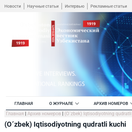
Новости
Научные статьи
Интервью
Рекламные статьи
ГЛАВНАЯ
О ЖУРНАЛЕ
АРХИВ НОМЕРОВ
Главная
|
Архив номеров
|
(O´zbek) Iqtisodiyotning qudratli
(O´zbek) Iqtisodiyotning qudratli kuchi