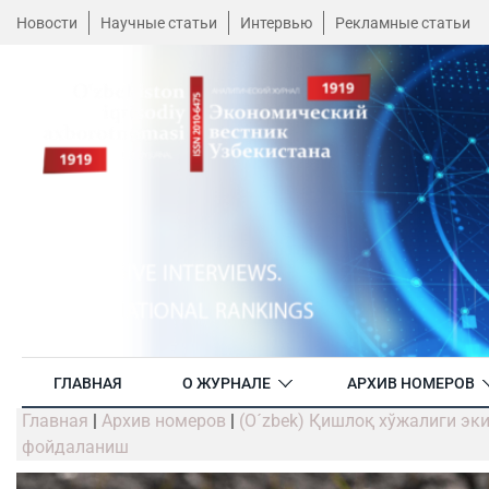
Новости
Научные статьи
Интервью
Рекламные статьи
ГЛАВНАЯ
О ЖУРНАЛЕ
АРХИВ НОМЕРОВ
Главная
|
Архив номеров
|
(O´zbek) Қишлоқ хўжалиги э
фойдаланиш