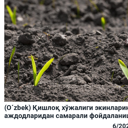
(O´zbek) Қишлоқ хўжалиги экинлари
аждодларидан самарали фойдалан
6/20