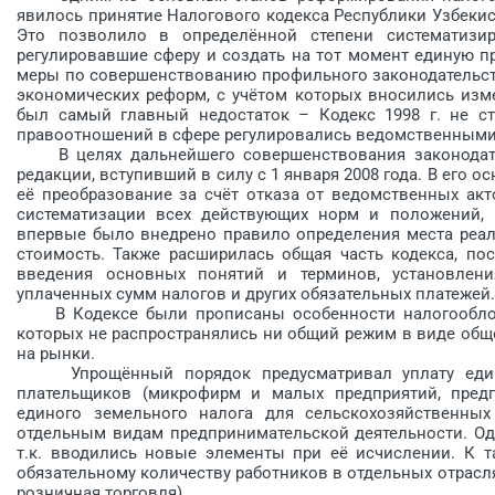
явилось принятие Налогового кодекса Республики Узбекист
Это позволило в определённой степени систематизи
регулировавшие сферу и создать на тот момент единую п
меры по совершенствованию профильного законодательст
экономических реформ, с учётом которых вносились изм
был самый главный недостаток – Кодекс 1998 г. не ст
правоотношений в сфере регулировались ведомственным
В целях дальнейшего совершенствования законодател
редакции, вступивший в силу с 1 января 2008 года. В его 
её преобразование за счёт отказа от ведомственных акт
систематизации всех действующих норм и положений, 
впервые было внед­рено правило определения места реал
стоимость. Также расширилась общая часть кодекса, по
введения основных понятий и терминов, установлени
уплаченных сумм налогов и других обязательных платежей.
В Кодексе были прописаны особенности налогообложе
которых не распространялись ни общий режим в виде общ
на рынки.
Упрощённый порядок предусмат­ривал уплату едино
плательщиков (микрофирм и малых предприятий, предпр
единого земельного налога для сельскохозяйственных
отдельным видам предпринимательс­кой деятельности. Одн
т.к. вводились новые элементы при её исчислении. К т
обязательному количеству работников в отдельных отрасл
розничная торговля).