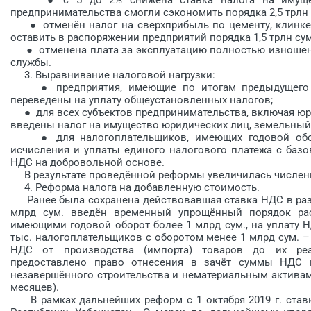
предпринимательства смогли сэкономить порядка 2,5 трлн с
● отменён налог на сверхприбыль по цементу, клинкеру
оставить в распоряжении предприятий порядка 1,5 трлн су
● отменена плата за эксплуатацию полностью изношенно
службы.
3. Выравнивание налоговой нагрузки:
● предприятия, имеющие по итогам предыдущего год
переведены на уплату общеустановленных налогов;
● для всех субъектов предпринимательства, включая юрид
введены налог на иму­щество юридических лиц, земельный
● для налогоплательщиков, имеющих годовой оборот
исчисления и уплаты единого налогового платежа с баз
НДС на добровольной основе.
В результате проведённой реформы увеличилась численн
4. Реформа налога на добавленную стоимость.
Ранее была сохранена действовавшая ставка НДС в разм
млрд сум. введён временный упрощённый порядок рас
имеющими годовой оборот более 1 млрд сум., на уплату 
тыс. налогоплательщиков с оборотом менее 1 млрд сум. 
НДС от производства (импорта) товаров до их ре
предоставлено право отнесения в зачёт суммы НДС 
незавершённого строительства и нематериальным активам,
месяцев).
В рамках дальнейших реформ с 1 октября 2019 г. ставк