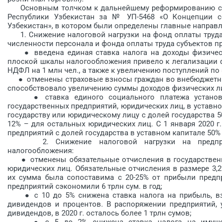
Основным толчком к дальней­шему реформированию сфер
Республики Узбекистан за № УП-5468 «О Концепции с
Узбекистан», в котором были определены главные направ
1. Снижение налоговой нагрузки на фонд оплаты труда,
численности персонала и фонда оплаты труда субъектов пр
● введена единая ставка налога на доходы физически
плоской шкалы налогообложения привело к легализации ф
НДФЛ на 1 млн чел., а также к увеличению поступлений по э
● отменены страховые взносы граждан во внебюджетный
способствовало увеличению суммы доходов физических лиц
● ставка единого социального платежа установле
государственных предприятий, юридических лиц, в уставн
государству или юридическому лицу с долей государства 5
12% – для остальных юридических лиц. С 1 января 2020 г
предприятий с долей государства в уставном капитале 50% 
2. Снижение налоговой нагрузки на предприят
налогообложения:
● отменены обязательные отчис­ления в государственн
юридических лиц. Обязательные отчисления в размере 3,
их сумма была сопоставима с 20-25% от прибыли предпр
предприятий сэкономили 6 трлн сум. в год;
● с 10 до 5% снижена ставка налога на прибыль, взи
дивидендов и процентов. В распоряжении предприятий,
дивидендов, в 2020 г. осталось более 1 трлн сумов;
● с 5 до 2% снижена ставка налога на имуществ