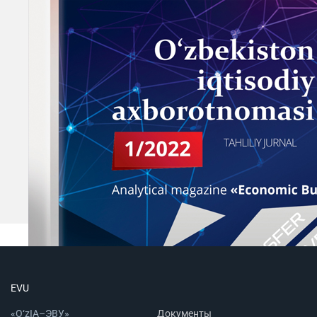
EVU
«O‘zIA–ЭВУ»
Документы