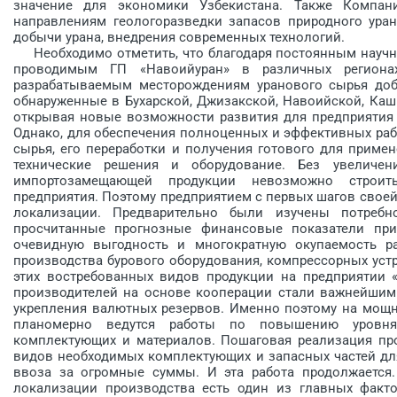
значение для экономики Узбекистана. Также Компа
направлениям геологоразведки запасов природного уран
добычи урана, внедрения современных техно­логий.
Необходимо отметить, что благодаря постоянным научно
проводимым ГП «Навоийуран» в различных регион
разрабатываемым месторождениям уранового сырья доб
обнаруженные в Бухарской, Джизакской, Навоийской, Каш
открывая новые возможности развития для предприятия
Однако, для обеспечения полноценных и эффективных раб
сырья, его переработки и получения готового для приме
технические решения и оборудование. Без увеличе
импортозамещающей продукции невозможно строит
предприятия. Поэтому предприятием с первых шагов своей
локализации. Предварительно были изучены потребн
просчитанные прогнозные финансовые показатели при
очевидную выгодность и многократную окупаемость ра
производства бурового оборудования, компрессорных уст
этих востребованных видов продукции на предприятии «
производителей на основе кооперации стали важнейшим
укрепления валютных резервов. Именно поэтому на мощн
планомерно ведутся работы по повышению уровня 
комплектующих и материалов. Пошаговая реализация пр
видов необходимых комплектующих и запасных частей для
ввоза за огромные суммы. И эта работа продолжается
локализации производства есть один из главных факто