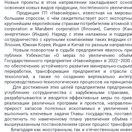
Новые проекты в этом направлении закладывают основу
освоения новых видов продукции, постепенного увеличен
Продукция ГП «Навоийуран», известная на мировых р
большим спросом, о чём свидетельствует рост экспортны
крупнейшим европейским странам-потребителям атомной эне
corporation и Marubeni corporation (Япония), Cameco (
энергетики» (Индия). Наряду с этим налажены и поддерж
сотрудничество с крупными компаниями таких ведущих стр
Япония, Южная Корея, Индия и Китай по разным направлен
Новым поворотом в судьбе предприятия явилось принят
публики Узбекистан «О мерах по увеличению объём
Государственного предприятия «Навоийуран» в 2022–2030 
по обеспечению устойчивого развития минерально-сырьев
переработки, трансформации предприятия и отрасли
технологий, а также по созданию вертикально интег
производственно-технологических процессов на принципах
Для достижения этих целей предприятием предпринима
углублению сотрудничества с зарубежными странами, 
разрабатываются и вводятся эффективные меры по прив
реализации различных программ и проектов, направленн
прирост запасов полезных ископаемых и увеличение 
выполнить ключевые задачи Главы государства, поставл
достигнуть по намеченному плану увеличения объёма 
вышеуказанным постановлением сроки процесс трансформ
Благодаря как иностранным, так и отечественным инвес