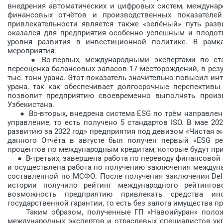
внедрения автоматических и цифровых систем, междунаро
финансовых отчётов и производственных показателей
привлекательности является также «зелёный» путь разв
оказался для предприятия особенно успешным и плодот
уровня развития в инвестиционной политике. В рамк
мероприятия:
● Во-первых, международными экспертами по стан
переоценка балансовых запасов 17 месторождений, в рез
тыс. тонн урана. Этот показатель значительно повысил ин
урана, так как обеспечивает долгосрочные перспективы 
позволит предприятию своевременно выполнять произв
Узбекистана.
● Во-вторых, внедрена система ESG по трём направлени
управление, то есть получено 5 стандартов ISO. В мае 2
развитию за 2022 год» предприятия под девизом «Чистая э
данного Отчёта в августе был получен первый «ESG ре
процентов по международным кредитам, которые будут пр
● В-третьих, завершена работа по переводу финансовой 
и осуществлена работа по получению заключения междунар
составленной по МСФО. После получения заключения Deloi
истории получило рейтинг международного рейтингово
возможность предприятию привлекать средства и
государственной гарантии, то есть без залога имущества п
Таким образом, полученные ГП «Навоийуран» положи
международных экспертов и отраслевых специалистов ук