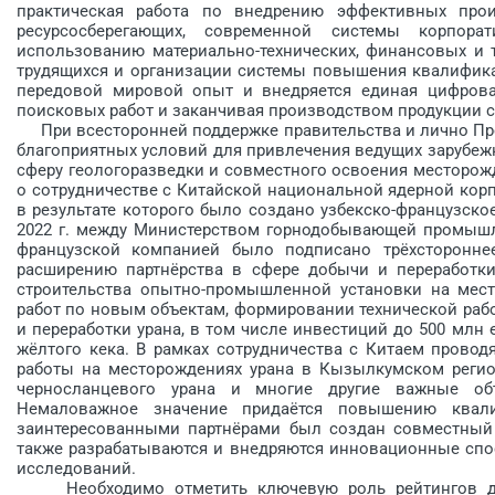
практическая работа по внедрению эффективных прои
ресурсосберегающих, современной системы корпор
использованию материально-технических, финансовых и 
трудящихся и организации системы повышения квалифика
передовой мировой опыт и внедряется единая цифрова
поисковых работ и заканчивая производством продукции 
При всесторонней поддержке правительства и лично Пре
благоприятных условий для привлечения ведущих зарубеж
сферу геологоразведки и совместного освоения месторож
о сотрудничестве с Китайской национальной ядерной корпо
в результате которого было создано узбекско-французское
2022 г. между Министерством горнодобывающей промышле
французской компанией было подписано трёхстороннее
расширению партнёрства в сфере добычи и переработки
строительства опытно-промышленной установки на мест
работ по новым объектам, формировании технической раб
и переработки урана, в том числе инвестиций до 500 млн 
жёлтого кека. В рамках сотрудничества с Китаем провод
работы на месторождениях урана в Кызылкумском регио
черносланцевого урана и многие другие важные об
Немаловажное значение придаётся повышению квали
заинтересованными партнёрами был создан совместный 
также разрабатываются и внедряются инновационные спо
исследований.
Необходимо отметить ключевую роль рейтингов для