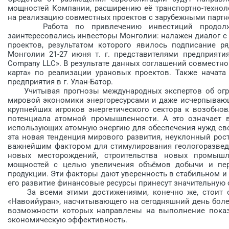
мощностей Компании, расширению её транспортно-техноло
на реализацию совместных проектов с зарубежными партн
Работа по привлечению инвестиций продолжаетс
заинтересовались инвесторы Монголии: налажен диалог с
проектов, результатом которого явилось подписание р
Монголии 21-27 июня т. г. представителями предприяти
Company LLC». В результате данных соглашений совместн
карта» по реализации урановых проектов. Также начата
предприятия в г. Улан-Батор.
Учитывая прогнозы международных экспертов об огра
мировой экономики энергоресурсами и даже исчерпывающ
крупнейших игроков энергетического сектора к возобно
потенциала атомной промышленности. А это означает в
использующих атомную энергию для обеспечения нужд сво
эта новая тенденция мирового развития, неуклонный рос
важнейшим фактором для стимулирования геологоразведо
новых месторождений, строительства новых промыш
мощностей с целью увеличения объёмов добычи и пере
продукции. Эти факторы дают уверенность в стабильном и
его развитие финансовые ресурсы принесут значительную 
За всеми этими достижениями, конечно же, стоит огр
«Навоийуран», насчитывающего на сегодняшний день боле
возможности которых направлены на выполнение показ
экономическую эффективность.