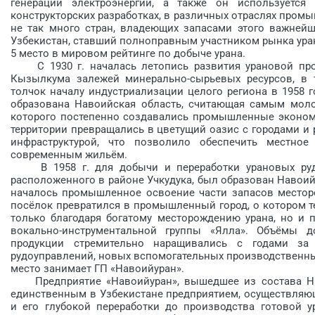
генерации электроэнергии, а также он используется 
конструкторских разработках, в различных отраслях пром
не так много стран, владеющих запасами этого важнейше
Узбекистан, ставший полноправным участником рынка уран
5 место в мировом рейтинге по добыче урана.
С 1930 г. началась летопись развития урановой про
Кызылкума залежей минерально-сырьевых ресурсов, в 
толчок началу индустриализации целого региона в 1958 го
образована Навоийская область, считающая самым моло
которого постепенно создавались промышленные эконом
территории превращались в цветущий оазис с городами и
инфраструктурой, что позволило обеспечить местно
современным жильём.
В 1958 г. для добычи и переработки урановых руд, 
расположенного в районе Учкудука, был образован Навоийс
началось промышленное освоение части запасов месторо
посёлок превратился в промышленный город, о котором те
только благодаря богатому месторождению урана, но и 
вокально-инструментальной группы «Ялла». Объёмы 
продукции стремительно наращивались с годами за
рудоуправлений, новых вспомогательных производственных
место занимает ГП «Навоийуран».
Предприятие «Навоийуран», вышедшее из состава НГМК
единственным в Узбекистане предприятием, осуществляю
и его глубокой переработки до производства готовой у