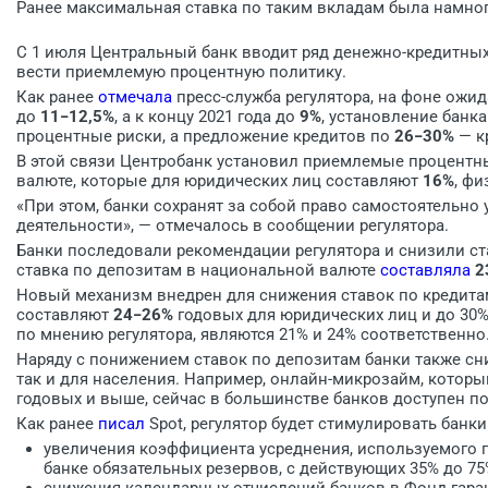
Ранее максимальная ставка по таким вкладам была намног
С 1 июля Центральный банк вводит ряд денежно-кредитных
вести приемлемую процентную политику.
Как ранее
отмечала
пресс-служба регулятора, на фоне ожи
до
11−12,5%
, а к концу 2021 года до
9%
, установление банк
процентные риски, а предложение кредитов по
26−30%
— к
В этой связи Центробанк установил приемлемые процентны
валюте, которые для юридических лиц составляют
16%
, фи
«При этом, банки сохранят за собой право самостоятельно
деятельности», — отмечалось в сообщении регулятора.
Банки последовали рекомендации регулятора и снизили с
ставка по депозитам в национальной валюте
составляла
2
Новый механизм внедрен для снижения ставок по кредитам
составляют
24−26%
годовых для юридических лиц и до 30
по мнению регулятора, являются 21% и 24% соответственно
Наряду с понижением ставок по депозитам банки также сн
так и для населения. Например, онлайн-микрозайм, котор
годовых и выше, сейчас в большинстве банков доступен по
Как ранее
писал
Spot, регулятор будет стимулировать банк
увеличения коэффициента усреднения, используемого 
банке обязательных резервов, с действующих 35% до 75
снижения календарных отчислений банков в Фонд гара