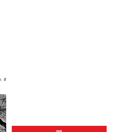
и
й
я
о
n #
PR