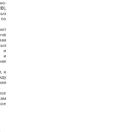
но-
CD
),
ных
 по
ают
очв
вая
ных
е и
х и
чае
, а
жду
ния
ное
кам
вое
е