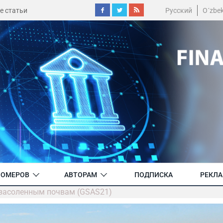
е статьи
Русский
O´zbe
НОМЕРОВ
АВТОРАМ
ПОДПИСКА
РЕКЛ
засоленным почвам (GSAS21)