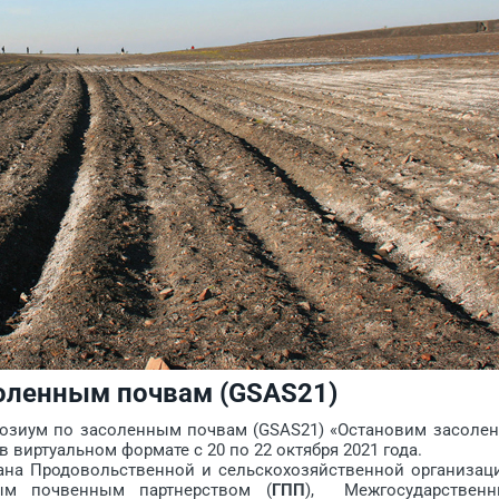
оленным почвам (GSAS21)
зиум по засоленным почвам (GSAS21) «Остановим засоле
 виртуальном формате с 20 по 22 октября 2021 года.
на Продовольственной и сельскохозяйственной организац
ым почвенным партнерством (
ГПП
), Межгосударствен