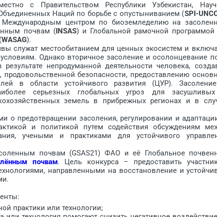
местно с Правительством Республики Узбекистан, Науч
Объединенных Наций по борьбе с опустыниванием (
SPI-UNC
, Международным центром по биоземледелию на засолен
енным почвам (
INSAS
) и Глобальной рамочной программой
(
WASAG
).
ы служат местообитанием для ценных экосистем и включ
 условиям. Однако вторичное засоление и осолонцевание п
в результате непродуманной деятельности человека, созда
а, продовольственной безопасности, предоставлению основ
елей в области устойчивого развития (ЦУР). Засолени
аиболее серьезных глобальных угроз для засушливы
кохозяйственных земель в прибрежных регионах и в слу
о предотвращении засоления, регулировании и адаптации
рактикой и политикой путем содействия обсуждениям ме
тания, учеными и практиками для устойчивого управле
ленным почвам (GSAS21) ФАО и её Глобальное почвен
олённым почвам
. Цель конкурса – предоставить участни
хнологиями, направленными на восстановление и устойчи
ми.
енты:
ой практики или технологии;
а или технология помогают снизить негативное воздействи