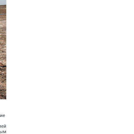
ние
ией
ным