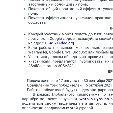
засоленных и солонцовых почв;
Показать общий позитивный эффект от успеш
почв;
Показать эффективность успешной практики 
общества.
П
Каждый участник может подать до пяти заяво
доступом к Google форме, пожалуйста скачайт
на адрес
GSAS21@fao.org
Если работа превышает максимально разре
WeTransfer, Google Drive, DropBox или любым
Участники должны обладать авторским право
Участникам предлагается публиковать их
#SoilSalinization #GSAS21
ВР
Подача заявок: с 17 августа по 30 сентября 202
Объявление трёх победителей: 15 октября 2021 
Работы победителей будут продемонстрированы в
В рамках Глобального симпозиума по засо
партнёрство также запускают
Фотоконкурс по 
поделиться своим видением негативного влия
опасностях, создаваемых этой угрозой.