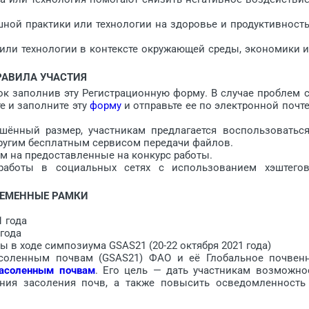
ной практики или технологии на здоровье и продуктивност
или технологии в контексте окружающей среды, экономики 
РАВИЛА УЧАСТИЯ
к заполнив эту Регистрационную форму. В случае проблем 
е и заполните эту
форму
и отправьте ее по электронной почт
шённый размер, участникам предлагается воспользоватьс
 другим бесплатным сервисом передачи файлов.
м на предоставленные на конкурс работы.
 работы в социальных сетях с использованием хэштего
ЕМЕННЫЕ РАМКИ
1 года
года
 ходе симпозиума GSAS21 (20-22 октября 2021 года)
ленным почвам (GSAS21) ФАО и её Глобальное почвен
засоленным почвам
. Его цель — дать участникам возможно
ния засоления почв, а также повысить осведомленность