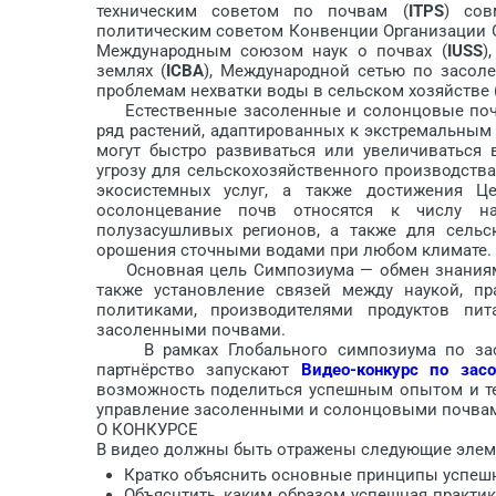
техническим советом по почвам (
ITPS
) сов
политическим советом Конвенции Организации 
Международным союзом наук о почвах (
IUSS
)
землях (
ICBA
), Международной сетью по засол
проблемам нехватки воды в сельском хозяйстве 
Естественные засоленные и солонцовые почв
ряд растений, адаптированных к экстремальным
могут быстро развиваться или увеличиваться 
угрозу для сельскохозяйственного производств
экосистемных услуг, а также достижения Ц
осолонцевание почв относятся к числу н
полузасушливых регионов, а также для сельс
орошения сточными водами при любом климате.
Основная цель Симпозиума — обмен знаниями 
также установление связей между наукой, п
политиками, производителями продуктов пи
засоленными почвами.
В рамках Глобального симпозиума по засо
партнёрство запускают
Видео-конкурс по зас
возможность поделиться успешным опытом и те
управление засоленными и солонцовыми почва
О КОНКУРСЕ
В видео должны быть отражены следующие элем
Кратко объяснить основные принципы успешн
Объяснтить, каким образом успешная практик