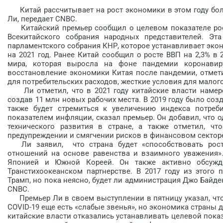
Китай рассчитывает на рост экономики в этом году боле
Ли, передает CNBC.
Китайский премьер сообщил о целевом показателе роста
Всекитайского собрания народных представителей. Эта
парламентского собрания КНР, которое устанавливает эк
на 2021 год. Ранее Китай сообщил о росте ВВП на 2,3% в
мира, которая выросла на фоне пандемии коронавир
восстановление экономики Китая после пандемии, отмети
для потребительских расходов, жесткие условия для малого
Ли отметил, что в 2021 году китайские власти намерен
создав 11 млн новых рабочих места. В 2019 году было созд
также будет стремиться к увеличению индекса потреб
показателем инфляции, сказал премьер. Он добавил, что о
технического развития в стране, а также отметил, ч
предупреждении и смягчении рисков в финансовом секторе 
Ли заявил, что страна будет «способствовать росту
отношений на основе равенства и взаимного уважения».
Японией и Южной Кореей. Он также активно обсужд
Транстихоокеанском партнерстве. В 2017 году из этог
Трамп, но пока неясно, будет ли администрация Джо Байде
CNBC.
Премьер Ли в своем выступлении в пятницу указал, что 
COVID-19 еще есть «слабые звенья», но экономика страны 
китайские власти отказались устанавливать целевой показ