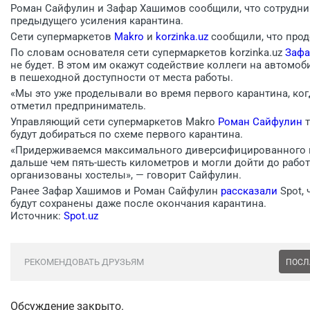
Роман Сайфулин и Зафар Хашимов сообщили, что сотрудник
предыдущего усиления карантина.
Сети супермаркетов
Makro
и
korzinka.uz
сообщили, что продо
По словам основателя сети супермаркетов korzinka.uz
Зафа
не будет. В этом им окажут содействие коллеги на автомоб
в пешеходной доступности от места работы.
«Мы это уже проделывали во время первого карантина, ког
отметил предприниматель.
Управляющий сети супермаркетов Makro
Роман Сайфулин
т
будут добираться по схеме первого карантина.
«Придерживаемся максимального диверсифицированного п
дальше чем пять-шесть километров и могли дойти до рабо
организованы хостелы», — говорит Сайфулин.
Ранее Зафар Хашимов и Роман Сайфулин
рассказали
Spot, 
будут сохранены даже после окончания карантина.
Источник:
Spot.uz
РЕКОМЕНДОВАТЬ ДРУЗЬЯМ
ПОСЛ
Обсуждение закрыто.