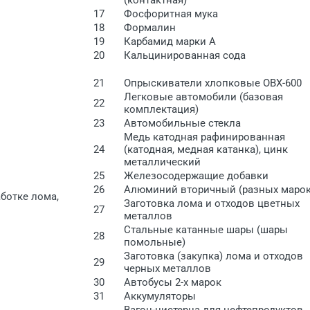
17
Фосфоритная мука
18
Формалин
19
Карбамид марки А
20
Кальцинированная сода
21
Опрыскиватели хлопковые ОВХ-600
Легковые автомобили (базовая
22
комплектация)
23
Автомобильные стекла
Медь катодная рафинированная
24
(катодная, медная катанка), цинк
металлический
25
Железосодержащие добавки
26
Алюминий вторичный (разных марок
ботке лома,
Заготовка лома и отходов цветных
27
металлов
Стальные катанные шары (шары
28
помольные)
Заготовка (закупка) лома и отходов
29
черных металлов
30
Автобусы 2-х марок
31
Аккумуляторы
Вагон-цистерна для нефтепродуктов