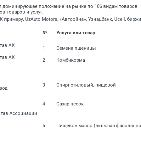
ют доминирующее положение на рынке по 106 видам товаров
в товаров и услуг.
 примеру, UzAuto Motors, «Автоойна», Узнацбанк, Ucell, бирж
.
№
У
слуга или товар
став АК
1
Семена пшеницы
став АК
2
Комбикорма
3
Спирт этиловый, пищевой
вод
4
Сахар песок
остав Ассоциации
5
Пищевое масло (включая фасованно