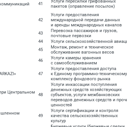
Услуги пересилки грифованных
41
екоммуникаций
пакетов (оправление посылок)
Услуги предоставления
42
международной передачи данных
и аренды международных каналов
Перевозка пассажиров и грузов,
43
почтовые первозки
44
Услуги сельскохозяйственной авиац
Монтаж, ремонт и техническое
45
обслуживание вагонных весов
Услуги камеры хранения
46
с самообслуживанием
Услуги предоставления доступа
ARKAZI»
47
к Единому программно-техническому
комплексу фондового рынка
Услуги инкассации поступления
денежных средств хозяйствующих
 при Центральном
48
субъектов, услуги межбанковских
переводов денежных средств и проч
ценностей
Услуги сертификации и контроля
мышленном
49
качества сельскохозяйственных
культур
Биржевые услуги (биржевые сделки,