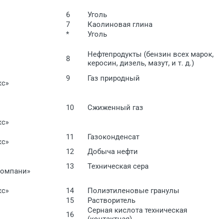
6
Уголь
7
Каолиновая глина
*
Уголь
Нефтепродукты (бензин всех марок,
8
керосин, дизель, мазут, и т. д.)
9
Газ природный
кс»
10
Сжиженный газ
кс»
11
Газоконденсат
кс»
12
Добыча нефти
13
Техническая сера
Компани»
кс»
14
Полиэтиленовые гранулы
15
Растворитель
Серная кислота техническая
16
(контактная)