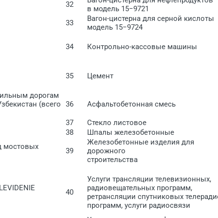
32
в модель 15−9721
Вагон-цистерна для серной кислоты
33
модель 15−9724
34
Контрольно-кассовые машины
35
Цемент
обильным дорогам
збекистан (всего
36
Асфальтобетонная смесь
37
Стекло листовое
38
Шпалы железобетонные
Железобетонные изделия для
д мостовых
39
дорожного
строительства
Услуги трансляции телевизионных,
LEVIDENIE
радиовещательных программ,
40
ретрансляции спутниковых телеради
программ, услуги радиосвязи