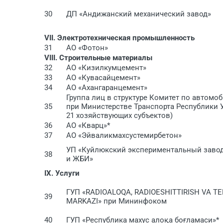
30
ДП «Андижанский механический завод»
VII. Электротехническая промышленность
31
АО «Фотон»
VIII. Строительные материалы
32
АО «Кизилкумцемент»
33
АО «Кувасайцемент»
34
АО «Ахангаранцемент»
Группа лиц в структуре Комитет по автом
35
при Министерстве Транспорта Республики У
21 хозяйствующих субъектов)
36
АО «Кварц»*
37
АО «Эйваликмахсустемирбетон»
УП «Куйлюкский экспериментальный заво
38
и ЖБИ»
IX. Услуги
ГУП «RADIOALOQA, RADIOESHITTIRISH VA TE
39
MARKAZI» при Мининфоком
40
ГУП «Республика махус алоқа боғламаси»*