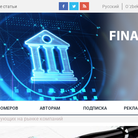
е статьи
Русский
O´zbe
НОМЕРОВ
АВТОРАМ
ПОДПИСКА
РЕКЛ
рующих на рынке компаний