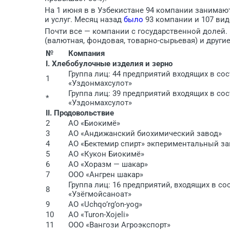
На 1 июня в в Узбекистане 94 компании занима
и услуг. Месяц назад
было
93 компании и 107 видо
Почти все — компании с государственной долей. К
(валютная, фондовая, товарно-сырьевая) и другие
№
Компания
I. Хлебобулочные изделия и зерно
Группа лиц: 44 предприятий входящих в со
1
«Уздонмахсулот»
Группа лиц: 39 предприятий входящих в со
*
«Уздонмахсулот»
II. Продовольствие
2
АО «Биокимё»
3
АО «Андижанский биохимический завод»
4
АО «Бектемир спирт» экпериментальный за
5
АО «Кукон Биокимё»
6
АО «Хоразм — шакар»
7
ООО «Ангрен шакар»
Группа лиц: 16 предприятий, входящих в с
8
«Узёгмойсаноат»
9
АО «Uchqo’rg’on-yog»
10
АО «Turon-Xojeli»
11
ООО «Вангози Агроэкспорт»