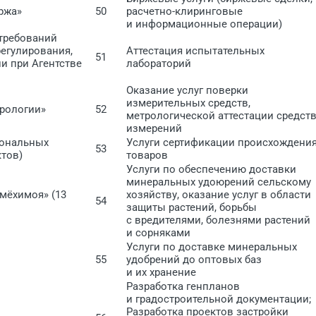
ржа»
50
расчетно-клиринговые
и информационные операции)
требований
регулирования,
Аттестация испытательных
51
и при Агентстве
лабораторий
Оказание услуг поверки
измерительных средств,
рологии»
52
метрологической аттестации средст
измерений
иональных
Услуги сертификации происхождени
53
ктов)
товаров
Услуги по обеспечению доставки
минеральных удоюрений сельскому
мёхимоя» (13
хозяйству, оказание услуг в области
54
защиты растений, борьбы
с вредителями, болезнями растений
и сорняками
Услуги по доставке минеральных
55
удобрений до оптовых баз
и их хранение
Разработка генпланов
и градостроительной документации;
Разработка проектов застройки