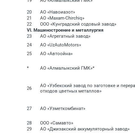
19
АО «Алмалыкский ГМК»
20
АО «Навоиазот»
21
АО «Maxam-Chirchiq»
22
ООО «Кунградский содовый завод»
VI. Машиностроение и металлургия
23
АО «Агрегатный завод»
24
АО «UzAutoMotors»
25
АО «Автоойна»
*
АО «Алмалыкский ГМК»*
АО «Узбекский завод по заготовке и перера
26
отходов цветных металлов»
27
АО «Узметкомбинат»
28
ООО «Самавто»
29
АО «Джизакский аккумуляторный завод»