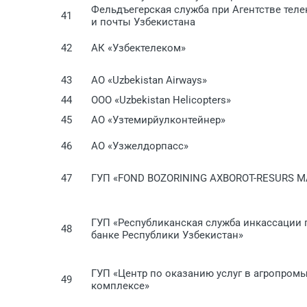
Фельдъегерская служба при Агентстве тел
41
и почты Узбекистана
42
АК «Узбектелеком»
43
АО «Uzbekistan Airways»
44
ООО «Uzbekistan Нelicopters»
45
АО «Узтемирйулконтейнер»
46
АО «Узжелдорпасс»
47
ГУП «FOND BOZORINING AXBOROT-RESURS M
ГУП «Республиканская служба инкассации
48
банке Республики Узбекистан»
ГУП «Центр по оказанию услуг в агропро
49
комплексе»