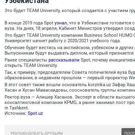
Узбекистана
Это будет TEAM University, который создается с участием 
В конце 2019 года Spot
узнал
, что в Узбекистане готовится
вуза. На днях, 18 апреля, Кабинет Министров утвердил соз
Это будет TEAM University компании Business School HUMO 
Университет начнет работу с 2020/2021 учебного года.
Обучение будет вестись на английском, узбекском и других
Выпускникам будут выдавать диплом, который признается 
Ранее специалисты
рассказывали
Spot, почему инициативн
открыть TEAM University.
Так, к примеру, председателем Совета попечителей вуза бу
образования, в недавнем прошлом — первый проректор Westmin
В этот совет также вошли основатель korzinka.uz Зафар Ха
Хасан и Хусан Мамасаидовы, сооснователь группы компан
Ректор вуза — Алишер Хасанов. Эксперт в области высшего
консалтинговой компании KPMG, а ранее занимал пост прорек
in Tashkent.
Источник:
Spot.uz
РЕКОМЕНДОВАТЬ ДРУЗЬЯМ
ПОСЛ