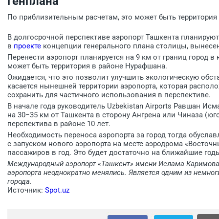
генплана
По приблизительным расчетам, это может быть территория
В долгосрочной перспективе аэропорт Ташкента планируют п
в
проекте
концепции генерального плана столицы, вынесен
Перенести аэропорт планируется на 9 км от границ город в
может быть территория в районе Нурафшана.
Ожидается, что это позволит улучшить экологическую обста
касается нынешней территории аэропорта, которая располож
сохранить для частичного использования в перспективе.
В начале года руководитель Uzbekistan Airports Равшан Ис
на 30−35 км от Ташкента в сторону Ангрена или Чиназа (юго
перспектива в районе 10 лет.
Необходимость переноса аэропорта за город тогда обуслав
с запуском нового аэропорта на месте аэродрома «Восточ
пассажиров в год. Это будет достаточно на ближайшие годы
Международный аэропорт «Ташкент» имени Ислама Каримова с
аэропорта неоднократно менялись. Является одним из немног
города.
Источник:
Spot.uz