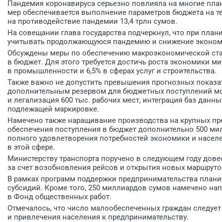
Пандемия коронавируса серьезно повлияла на многие пла
мер обеспечивается выполнение параметров бюджета на те
на противодействие пандемии 13,4 трлн сумов.
На совещании глава государства подчеркнул, что при пла
учитывать продолжающуюся пандемию и снижение экономи
Обсуждены меры по обеспечению макроэкономической ста
в бюджет. Для этого требуется достичь роста экономики мин
в промышленности и 6,5% в сферах услуг и строительства.
Также важно не допустить превышения прогнозных показа
дополнительным резервом для бюджетных поступлений мо
и легализация 600 тыс. рабочих мест, интеграция баз данн
подлежащей маркировке.
Намечено также наращивание производства на крупных пре
обеспечения поступления в бюджет дополнительно 500 мил
полного удовлетворения потребностей экономики и населе
в этой сфере.
Министерству транспорта поручено в следующем году довес
за счет возобновления рейсов и открытия новых маршруто
В рамках программ поддержки предпринимательства планир
субсидий. Кроме того, 250 миллиардов сумов намечено нап
в Фонд общественных работ.
Отмечалось, что число малообеспеченных граждан следует 
и привлечения населения к предпринимательству.