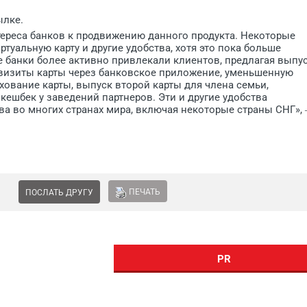
ылке.
нтереса банков к продвижению данного продукта. Некоторые
туальную карту и другие удобства, хотя это пока больше
е банки более активно привлекали клиентов, предлагая выпу
квизиты карты через банковское приложение, уменьшенную
хование карты, выпуск второй карты для члена семьи,
ешбек у заведений партнеров. Эти и другие удобства
ва во многих странах мира, включая некоторые страны СНГ»,
ПЕЧАТЬ
ПОСЛАТЬ ДРУГУ
PR