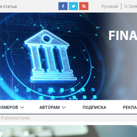
е статьи
Русский
O´zbe
НОМЕРОВ
АВТОРАМ
ПОДПИСКА
РЕКЛ
в Узбекистане