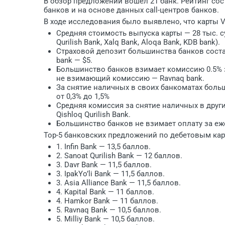
В обзор предложений вошел 21 банк. Рейтинг со
банков и на основе данных call-центров банков.
В ходе исследования было выявлено, что карты VI
Средняя стоимость выпуска карты — 28 тыс. с
Qurilish Bank, Xalq Bank, Aloqa Bank, KDB bank).
Страховой депозит большинства банков составл
bank — $5.
Большинство банков взимает комиссию 0.5% за
не взимающий комиссию — Ravnaq bank.
За снятие наличных в своих банкоматах бол
от 0,3% до 1,5%
Средняя комиссия за снятие наличных в други
Qishloq Qurilish Bank.
Большинство банков не взимает оплату за еж
Тоp-5 банковских предложений по дебетовым карт
1. Infin Bank — 13,5 баллов.
2. Sanoat Qurilish Bank — 12 баллов.
3. Davr Bank — 11,5 баллов.
3. IpakYo’li Bank — 11,5 баллов.
3. Asia Alliance Bank — 11,5 баллов.
4. Kapital Bank — 11 баллов.
4. Hamkor Bank — 11 баллов.
5. Ravnaq Bank — 10,5 баллов.
5. Milliy Bank — 10,5 баллов.