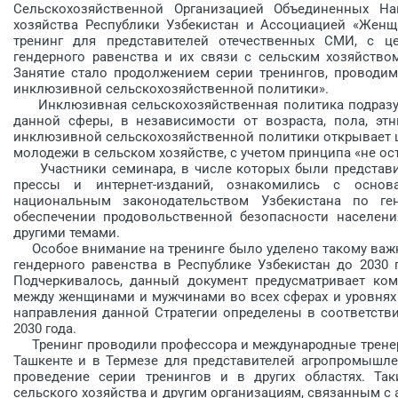
Сельскохозяйственной Организацией Объединенных На
хозяйства Республики Узбекистан и Ассоциацией «Женщ
тренинг для представителей отечественных СМИ, с ц
гендерного равенства и их связи с сельским хозяйство
Занятие стало продолжением серии тренингов, проводи
инклюзивной сельскохозяйственной политики».
Инклюзивная сельскохозяйственная политика подразуме
данной сферы, в независимости от возраста, пола, эт
инклюзивной сельскохозяйственной политики открывает
молодежи в сельском хозяйстве, с учетом принципа «не ос
Участники семинара, в числе которых были представите
прессы и интернет-изданий, ознакомились с основ
национальным законодательством Узбекистана по 
обеспечении продовольственной безопасности населения
другими темами.
Особое внимание на тренинге было уделено такому важн
гендерного равенства в Республике Узбекистан до 2030
Подчеркивалось, данный документ предусматривает ко
между женщинами и мужчинами во всех сферах и уровнях 
направления данной Стратегии определены в соответств
2030 года.
Тренинг проводили профессора и международные тренеры
Ташкенте и в Термезе для представителей агропромышле
проведение серии тренингов и в других областях. Т
сельского хозяйства и другим организациям, связанным 