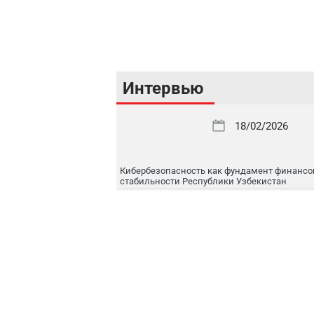
Интервью
18/02/2026
Кибербезопасность как фундамент финансо
стабильности Республики Узбекистан
16/02/2026
Цифровой рынок капитала: токенизация, IPO
международная интеграция
16/02/2026