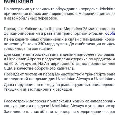
компании
На заседании у президента обсуждались передача Uzbekist
привлечение новых авиаперевозчиков, модернизация аэро
и автомобильных перевозок.
Президент Узбекистана Шавкат Мирзиёев 25 мая провел с
функционирования и развития транспортной отрасли,
сооб
Из-за карантинных ограничений в связи с пандемией коро
понесли убыток в 340 млрд сумов. До стабилизации эпидем
говорилось на совещании.
Для смягчения воздействия пандемии наиболее пострадавш
и Uzbekistan Airports предоставлена отсрочка по кредитам
на 60 млрд сумов. Из Антикризисного фонда предоставлен
США в качестве оборотного капитала.
Президент поставил перед Министерством транспорта зада
последствий пандемии для Uzbekistan Airways и Uzbekistan A
Даны поручения по выходу на рынок грузовых авиаперевоз
текущих и инвестиционных расходов.
Рассмотрены вопросы привлечения новых авиаперевозчико
конкуренции и передачи Uzbekistan Airways в управление 
Заявлено о планах объявить тендер на модернизацию аэроп