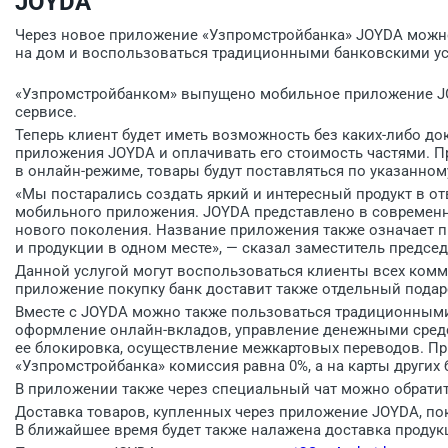
JOYDA
Через новое приложение «Узпромстройбанка» JOYDA можно
на дом и воспользоваться традиционными банковскими ус
«Узпромстройбанком» выпущено мобильное приложение JOY
сервисе.
Теперь клиент будет иметь возможность без каких-либо д
приложения JOYDA и оплачивать его стоимость частями. П
в онлайн-режиме, товары будут поставляться по указанному
«Мы постарались создать яркий и интересный продукт в о
мобильного приложения. JOYDA представлено в современн
нового поколения. Название приложения также означает пр
и продукции в одном месте», — сказал заместитель председ
Данной услугой могут воспользоваться клиенты всех комм
приложение покупку банк доставит также отдельный подарок
Вместе с JOYDA можно также пользоваться традиционными 
оформление онлайн-вкладов, управление денежными средс
ее блокировка, осуществление межкартовых переводов. Пр
«Узпромстройбанка» комиссия равна 0%, а на карты других 
В приложении также через специальный чат можно обратит
Доставка товаров, купленных через приложение JOYDA, пок
В ближайшее время будет также налажена доставка продукц