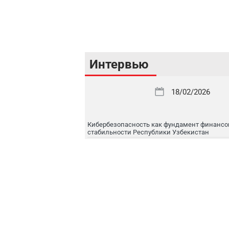
Интервью
18/02/2026
Кибербезопасность как фундамент финансо
стабильности Республики Узбекистан
16/02/2026
Цифровой рынок капитала: токенизация, IPO
международная интеграция
16/02/2026