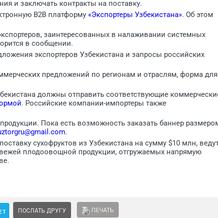
ия и заключать контракты на поставку.
ектронную B2B платформу
«Экспортеры Узбекистана»
. Об этом
экспортеров, заинтересованных в налаживании системных
ворится в сообщении.
дложения экспортеров Узбекистана и запросы российских
оммерческих предложений по регионам и отраслям, форма для
Узбекистана должны отправить соответствующие коммерчески
ормой
. Российские компании-импортеры также
 продукции. Пока есть возможность заказать баннер размеро
uztorgru@gmail.com
.
поставку сухофруктов из Узбекистана на сумму $10 млн, веду
 свежей плодоовощной продукции, отгружаемых напрямую
ве.
ПЕЧАТЬ
ПОСЛАТЬ ДРУГУ