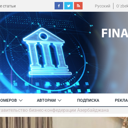
е статьи
Русский
O´zbe
НОМЕРОВ
АВТОРАМ
ПОДПИСКА
РЕКЛ
тавительство бизнес-конфедерации Азербайджана