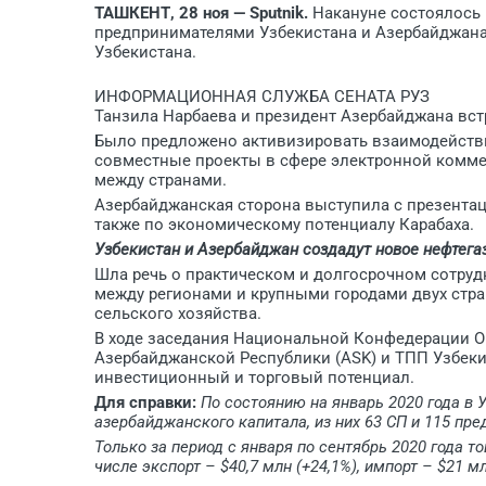
ТАШКЕНТ, 28 ноя — Sputnik.
Накануне состоялось 
предпринимателями Узбекистана и Азербайджана
Узбекистана.
ИНФОРМАЦИОННАЯ СЛУЖБА СЕНАТА РУЗ
Танзила Нарбаева и президент Азербайджана вст
Было предложено активизировать взаимодействи
совместные проекты в сфере электронной комме
между странами.
Азербайджанская сторона выступила с презента
также по экономическому потенциалу Карабаха.
Узбекистан и Азербайджан создадут новое нефтега
Шла речь о практическом и долгосрочном сотруд
между регионами и крупными городами двух стра
сельского хозяйства.
В ходе заседания Национальной Конфедерации О
Азербайджанской Республики (ASK) и ТПП Узбеки
инвестиционный и торговый потенциал.
Для справки:
По состоянию на январь 2020 года в
азербайджанского капитала, из них 63 СП и 115 пр
Только за период с января по сентябрь 2020 года т
числе экспорт – $40,7 млн (+24,1%), импорт – $21 мл