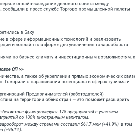
первое онлайн-заседание делового совета между
, сообщили в пресс-службе Торгово-промышленной палаты
ретились в Баку
е в сфере информационных технологий и реализовать
рции и «онлайн платформ» для увеличения товарооборота
циями по бизнес климату и инвестиционным возможностям, 
зовое СП >>
ничестве, а также об укреплении прямых экономических связ
н. Говорили о наращивании потенциала в сферах туризма и
рганизаций Предпринимателей (работодателей)
стана на территории обеих стран — это поможет расширить
 Узбекистане функционируют 178 предприятий с участием
едприятий со 100% иностранным капиталом.
оварооборот между странами составил $61,7 млн (+41,9%), в том
н (+96,1%).