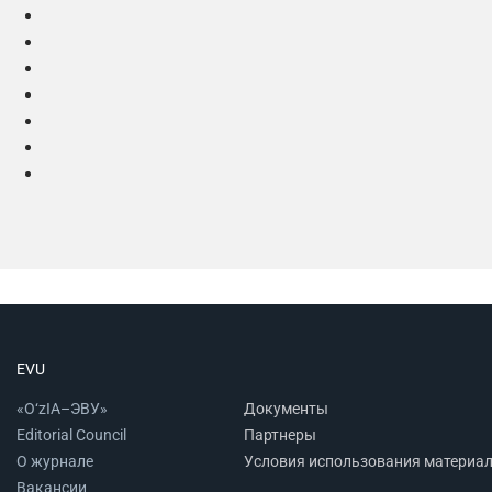
EVU
«O‘zIA–ЭВУ»
Документы
Editorial Council
Партнеры
О журнале
Условия использования материа
Вакансии