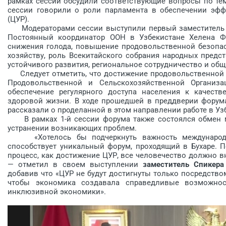
рамках сессий обсудили соответствующие вопросы по тем
сессии говорили о роли парламента в обеспечении эфф
(ЦУР).
Модераторами сессии выступили первый заместитель П
Постоянный координатор ООН в Узбекистане Хелена Ф
снижения голода, повышение продовольственной безопас
хозяйству, роль Всекитайского собрания народных предс
устойчивого развития, региональное сотрудничество и общ
Следует отметить, что достижение продовольственной б
Продовольственной и Сельскохозяйственной Организ
обеспечение регулярного доступа населения к качест
здоровой жизни. В ходе прошедшей в преддверии форум
рассказали о проделанной в этом направлении работе в Уз
В рамках 1-й сессии форума также состоялся обмен м
устранении возникающих проблем.
«Хотелось бы подчеркнуть важность международног
способствует уникальный форум, проходящий в Бухаре. 
процесс, как достижение ЦУР, все человечество должно вн
— отметил в своем выступлении
заместитель Спикера
добавив что «ЦУР не будут достигнуты только посредство
чтобы экономика создавала справедливые возможно
инклюзивной экономики».